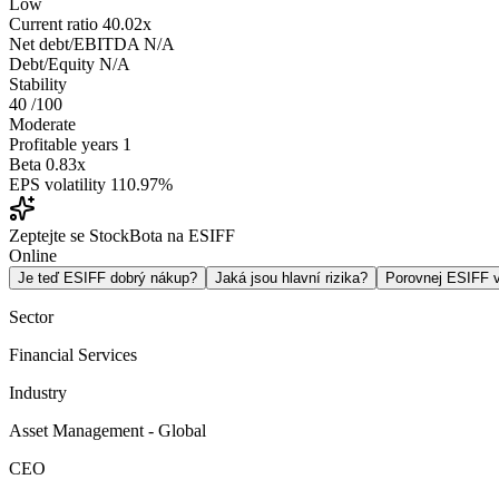
Low
Current ratio
40.02x
Net debt/EBITDA
N/A
Debt/Equity
N/A
Stability
40
/100
Moderate
Profitable years
1
Beta
0.83x
EPS volatility
110.97%
Zeptejte se StockBota na ESIFF
Online
Je teď ESIFF dobrý nákup?
Jaká jsou hlavní rizika?
Porovnej ESIFF
Sector
Financial Services
Industry
Asset Management - Global
CEO