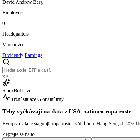
David Andrew Berg
Employees
0
Headquarters
Vancouver
Dividendy
Earnings
⌘
K
StockBot
Live
Tržní situace
Globální trhy
Trhy vyčkávají na data z USA, zatímco ropa roste
Evropské akcie stagnují, ropa roste kvůli Íránu. Hang Seng
-1.50%
kl
Zeptejte se na to