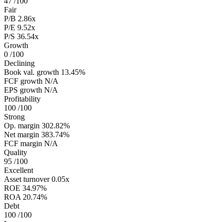
47
/100
Fair
P/B
2.86x
P/E
9.52x
P/S
36.54x
Growth
0
/100
Declining
Book val. growth
13.45%
FCF growth
N/A
EPS growth
N/A
Profitability
100
/100
Strong
Op. margin
302.82%
Net margin
383.74%
FCF margin
N/A
Quality
95
/100
Excellent
Asset turnover
0.05x
ROE
34.97%
ROA
20.74%
Debt
100
/100