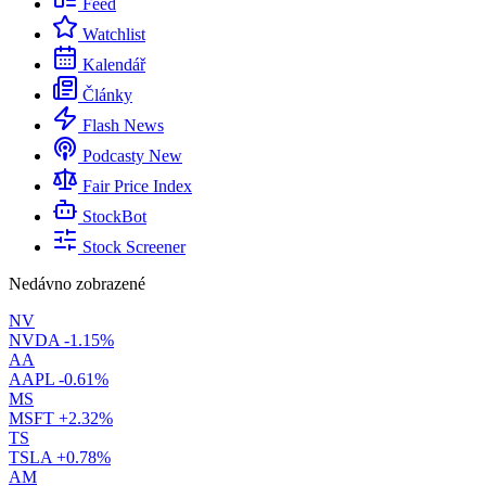
Feed
Watchlist
Kalendář
Články
Flash News
Podcasty
New
Fair Price Index
StockBot
Stock Screener
Nedávno zobrazené
NV
NVDA
-1.15%
AA
AAPL
-0.61%
MS
MSFT
+2.32%
TS
TSLA
+0.78%
AM