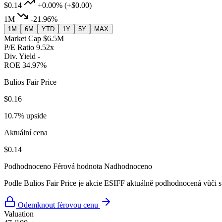
$0.14
+0.00%
(+$0.00)
1M
-21.96%
1M
6M
YTD
1Y
5Y
MAX
Market Cap
$6.5M
P/E Ratio
9.52x
Div. Yield
-
ROE
34.97%
Bulios Fair Price
$0.16
10.7% upside
Aktuální cena
$0.14
Podhodnoceno
Férová hodnota
Nadhodnoceno
Podle Bulios Fair Price je akcie ESIFF aktuálně podhodnocená vůči s
Odemknout férovou cenu
Valuation