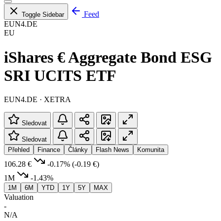
Feed
Toggle Sidebar
EUN4.DE
EU
iShares € Aggregate Bond ESG
SRI UCITS ETF
EUN4.DE · XETRA
Sledovat
Sledovat
Přehled
Finance
Články
Flash News
Komunita
106.28 €
-0.17%
(-0.19 €)
1M
-1.43%
1M
6M
YTD
1Y
5Y
MAX
Valuation
-
N/A