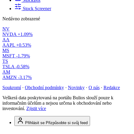
StockBot
Stock Screener
Nedávno zobrazené
NV
NVDA
+1.09%
AA
AAPL
+0.53%
MS
MSFT
-1.79%
TS
TSLA
-0.58%
AM
AMZN
-3.17%
Soukromí
·
Obchodní podmínky
·
Novinky
·
O nás
·
Redakce
Veškerá data poskytovaná na portálu Bulios slouží pouze k
informačním účelům a nejsou určena k obchodování nebo
investování.
Zjistit více
Přihlásit se
Přizpůsobte si svůj feed