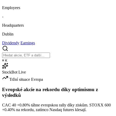
Employees
-
Headquarters
Dublin
Dividendy
Earnings
⌘
K
StockBot
Live
Tržní situace
Evropa
Evropské akcie na rekordu díky optimismu z
výsledků
CAC 40
+0.80%
táhne evropskou rally díky ziskům. STOXX 600
+0.40%
na rekordu, zatímco Nasdaq futures klesají.