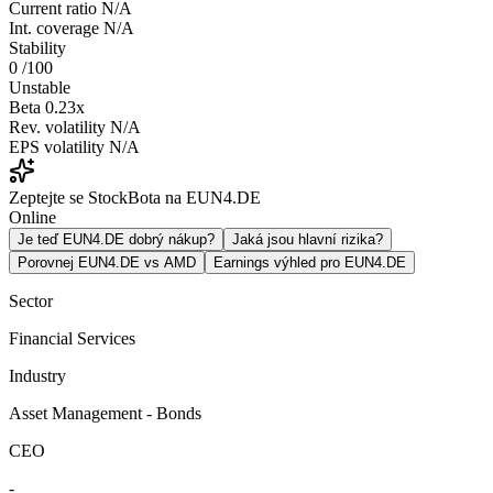
Current ratio
N/A
Int. coverage
N/A
Stability
0
/100
Unstable
Beta
0.23x
Rev. volatility
N/A
EPS volatility
N/A
Zeptejte se StockBota na EUN4.DE
Online
Je teď EUN4.DE dobrý nákup?
Jaká jsou hlavní rizika?
Porovnej EUN4.DE vs AMD
Earnings výhled pro EUN4.DE
Sector
Financial Services
Industry
Asset Management - Bonds
CEO
-