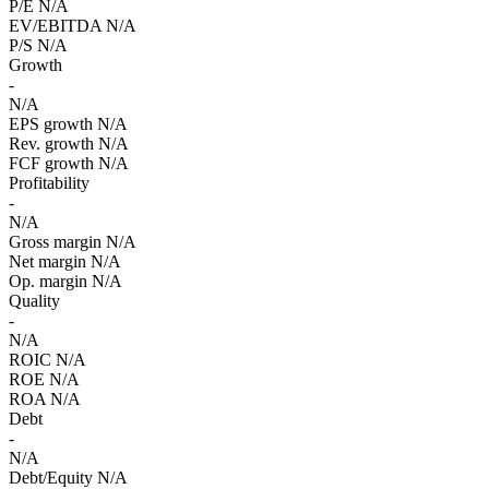
P/E
N/A
EV/EBITDA
N/A
P/S
N/A
Growth
-
N/A
EPS growth
N/A
Rev. growth
N/A
FCF growth
N/A
Profitability
-
N/A
Gross margin
N/A
Net margin
N/A
Op. margin
N/A
Quality
-
N/A
ROIC
N/A
ROE
N/A
ROA
N/A
Debt
-
N/A
Debt/Equity
N/A