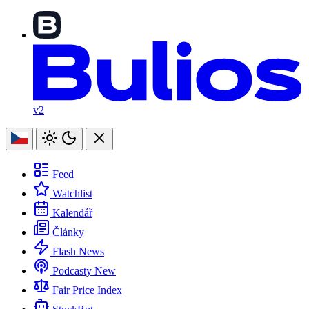
v2
Feed
Watchlist
Kalendář
Články
Flash News
Podcasty
New
Fair Price Index