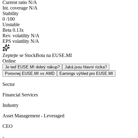
Current ratio
N/A
Int. coverage
N/A
Stability
0
/100
Unstable
Beta
0.13x
Rev. volatility
N/A
EPS volatility
N/A
Zeptejte se StockBota na EUSE.MI
Online
Je teď EUSE.MI dobrý nákup?
Jaká jsou hlavní rizika?
Porovnej EUSE.MI vs AMD
Earnings výhled pro EUSE.MI
Sector
Financial Services
Industry
Asset Management - Leveraged
CEO
-