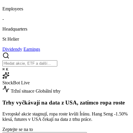
Employees
-
Headquarters
St Helier
Dividendy
Earnings
⌘
K
StockBot
Live
Tržní situace
Globální trhy
Trhy vyčkávají na data z USA, zatímco ropa roste
Evropské akcie stagnují, ropa roste kvůli Íránu. Hang Seng
-1.50%
klesá, futures v USA čekají na data z trhu práce.
Zeptejte se na to