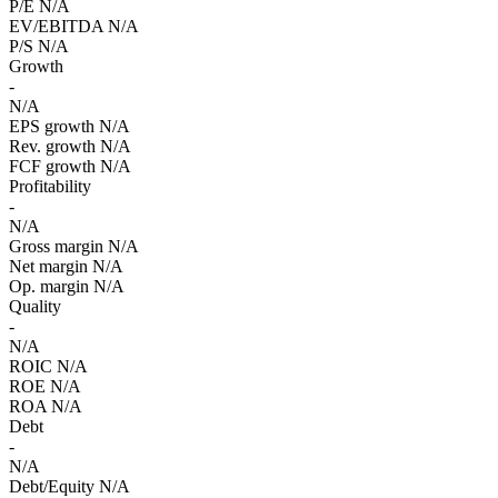
P/E
N/A
EV/EBITDA
N/A
P/S
N/A
Growth
-
N/A
EPS growth
N/A
Rev. growth
N/A
FCF growth
N/A
Profitability
-
N/A
Gross margin
N/A
Net margin
N/A
Op. margin
N/A
Quality
-
N/A
ROIC
N/A
ROE
N/A
ROA
N/A
Debt
-
N/A
Debt/Equity
N/A