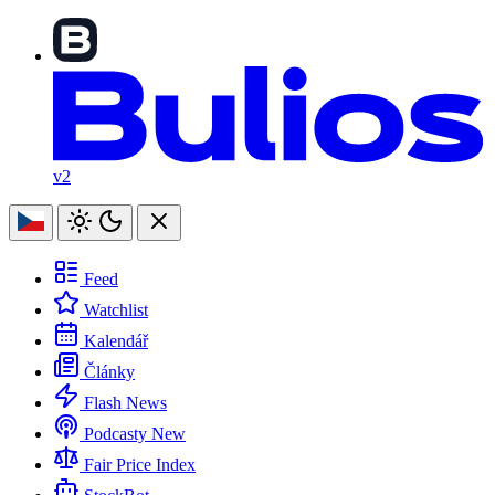
v2
Feed
Watchlist
Kalendář
Články
Flash News
Podcasty
New
Fair Price Index