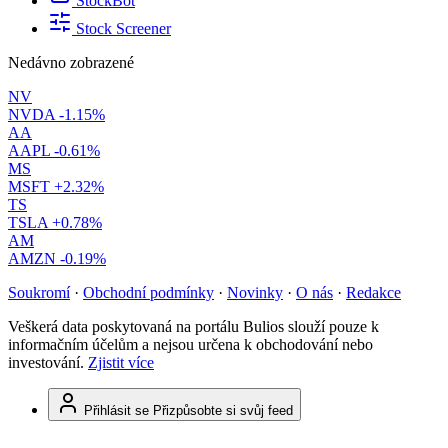
StockBot
Stock Screener
Nedávno zobrazené
NV
NVDA
-1.15%
AA
AAPL
-0.61%
MS
MSFT
+2.32%
TS
TSLA
+0.78%
AM
AMZN
-0.19%
Soukromí
·
Obchodní podmínky
·
Novinky
·
O nás
·
Redakce
Veškerá data poskytovaná na portálu Bulios slouží pouze k
informačním účelům a nejsou určena k obchodování nebo
investování.
Zjistit více
Přihlásit se
Přizpůsobte si svůj feed