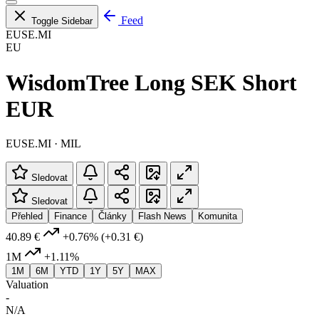
Feed
Toggle Sidebar
EUSE.MI
EU
WisdomTree Long SEK Short
EUR
EUSE.MI · MIL
Sledovat
Sledovat
Přehled
Finance
Články
Flash News
Komunita
40.89 €
+0.76%
(+0.31 €)
1M
+1.11%
1M
6M
YTD
1Y
5Y
MAX
Valuation
-
N/A