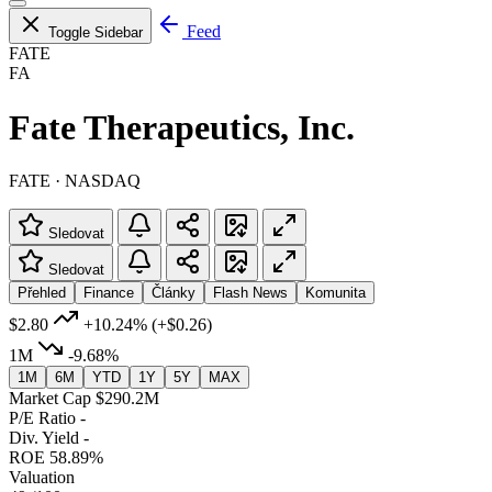
Feed
Toggle Sidebar
FATE
FA
Fate Therapeutics, Inc.
FATE · NASDAQ
Sledovat
Sledovat
Přehled
Finance
Články
Flash News
Komunita
$2.80
+10.24%
(+$0.26)
1M
-9.68%
1M
6M
YTD
1Y
5Y
MAX
Market Cap
$290.2M
P/E Ratio
-
Div. Yield
-
ROE
58.89%
Valuation