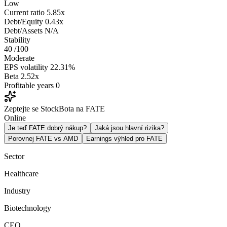
Low
Current ratio
5.85x
Debt/Equity
0.43x
Debt/Assets
N/A
Stability
40
/100
Moderate
EPS volatility
22.31%
Beta
2.52x
Profitable years
0
Zeptejte se StockBota na FATE
Online
Je teď FATE dobrý nákup?
Jaká jsou hlavní rizika?
Porovnej FATE vs AMD
Earnings výhled pro FATE
Sector
Healthcare
Industry
Biotechnology
CEO