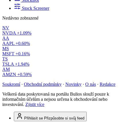
StockBot
Stock Screener
Nedávno zobrazené
NV
NVDA
+1.09%
AA
AAPL
+0.60%
MS
MSFT
+0.16%
TS
TSLA
+1.94%
AM
AMZN
+0.59%
Soukromí
·
Obchodní podmínky
·
Novinky
·
O nás
·
Redakce
Veškerá data poskytovaná na portálu Bulios slouží pouze k
informačním účelům a nejsou určena k obchodování nebo
investování.
Zjistit více
Přihlásit se
Přizpůsobte si svůj feed