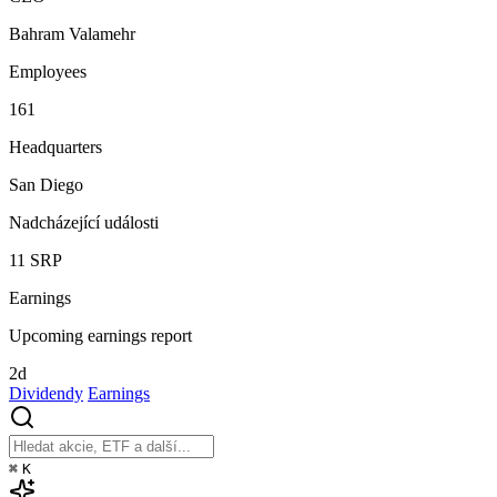
Bahram Valamehr
Employees
161
Headquarters
San Diego
Nadcházející události
11
SRP
Earnings
Upcoming earnings report
2d
Dividendy
Earnings
⌘
K