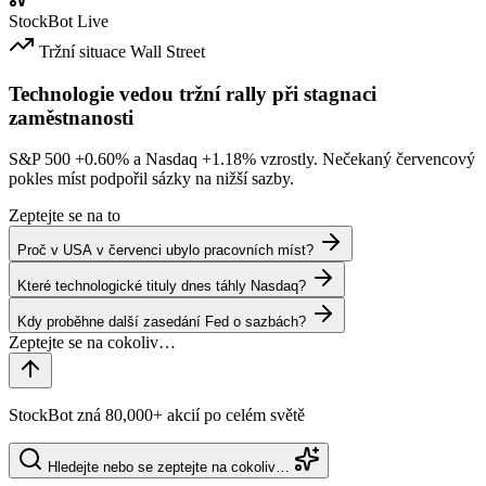
StockBot
Live
Tržní situace
Wall Street
Technologie vedou tržní rally při stagnaci
zaměstnanosti
S&P 500
+0.60%
a Nasdaq
+1.18%
vzrostly. Nečekaný červencový
pokles míst podpořil sázky na nižší sazby.
Zeptejte se na to
Proč v USA v červenci ubylo pracovních míst?
Které technologické tituly dnes táhly Nasdaq?
Kdy proběhne další zasedání Fed o sazbách?
StockBot zná 80,000+ akcií po celém světě
Hledejte nebo se zeptejte na cokoliv…