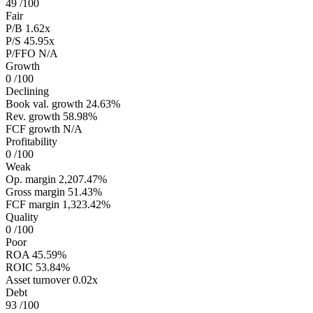
49
/100
Fair
P/B
1.62x
P/S
45.95x
P/FFO
N/A
Growth
0
/100
Declining
Book val. growth
24.63%
Rev. growth
58.98%
FCF growth
N/A
Profitability
0
/100
Weak
Op. margin
2,207.47%
Gross margin
51.43%
FCF margin
1,323.42%
Quality
0
/100
Poor
ROA
45.59%
ROIC
53.84%
Asset turnover
0.02x
Debt
93
/100