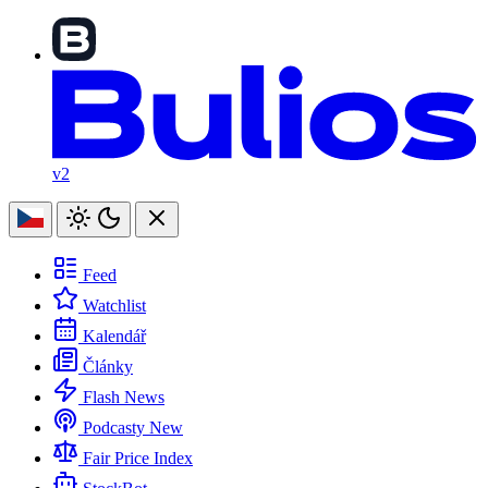
v2
Feed
Watchlist
Kalendář
Články
Flash News
Podcasty
New
Fair Price Index