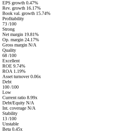
EPS growth
0.47%
Rev. growth
16.17%
Book val. growth
15.74%
Profitability
73
/100
Strong
Net margin
19.81%
Op. margin
24.17%
Gross margin
N/A
Quality
68
/100
Excellent
ROE
9.74%
ROA
1.19%
Asset turnover
0.06x
Debt
100
/100
Low
Current ratio
8.99x
Debt/Equity
N/A
Int. coverage
N/A
Stability
13
/100
Unstable
Beta
0.45x