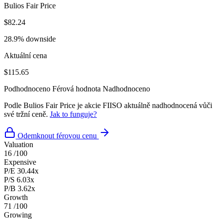
Bulios Fair Price
$82.24
28.9% downside
Aktuální cena
$115.65
Podhodnoceno
Férová hodnota
Nadhodnoceno
Podle Bulios Fair Price je akcie FIISO aktuálně nadhodnocená vůči
své tržní ceně.
Jak to funguje?
Odemknout férovou cenu
Valuation
16
/100
Expensive
P/E
30.44x
P/S
6.03x
P/B
3.62x
Growth
71
/100
Growing