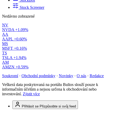
StockBot
Stock Screener
Nedávno zobrazené
NV
NVDA
+1.09%
AA
AAPL
+0.60%
MS
MSFT
+0.16%
TS
TSLA
+1.94%
AM
AMZN
+0.59%
Soukromí
·
Obchodní podmínky
·
Novinky
·
O nás
·
Redakce
Veškerá data poskytovaná na portálu Bulios slouží pouze k
informačním účelům a nejsou určena k obchodování nebo
investování.
Zjistit více
Přihlásit se
Přizpůsobte si svůj feed