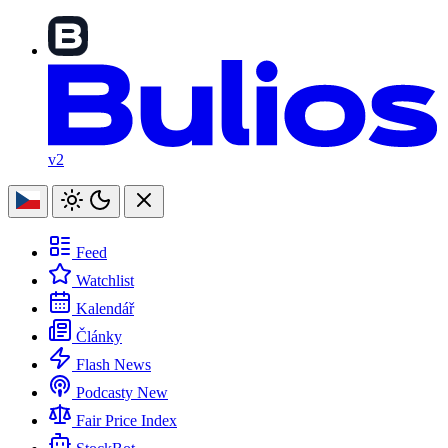
v2
Feed
Watchlist
Kalendář
Články
Flash News
Podcasty
New
Fair Price Index