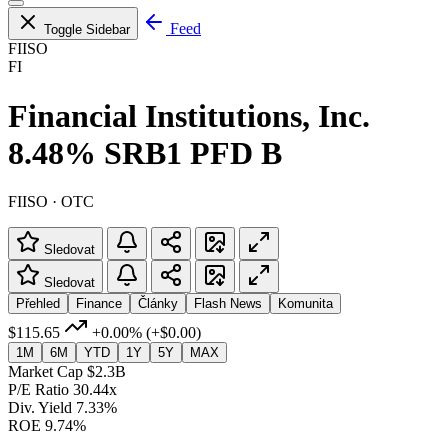
Feed
Toggle Sidebar
FIISO
FI
Financial Institutions, Inc.
8.48% SRB1 PFD B
FIISO · OTC
Sledovat
Sledovat
Přehled
Finance
Články
Flash News
Komunita
$115.65
+0.00%
(+$0.00)
1M
6M
YTD
1Y
5Y
MAX
Market Cap
$2.3B
P/E Ratio
30.44x
Div. Yield
7.33%
ROE
9.74%