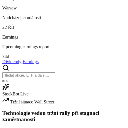
Warsaw
Nadcházející události
22
ŘÍJ
Earnings
Upcoming earnings report
74d
Dividendy
Earnings
⌘
K
StockBot
Live
Tržní situace
Wall Street
Technologie vedou tržní rally při stagnaci
zaměstnanosti