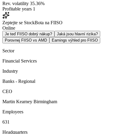
Rev. volatility
35.36%
Profitable years
1
Zeptejte se StockBota na FIISO
Online
Je teď FIISO dobrý nákup?
Jaká jsou hlavní rizika?
Porovnej FIISO vs AMD
Earnings výhled pro FIISO
Sector
Financial Services
Industry
Banks - Regional
CEO
Martin Kearney Birmingham
Employees
631
Headquarters