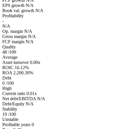
FCF growth
N/A
EPS growth
N/A
Book val. growth
N/A
Profitability
-
N/A
Op. margin
N/A
Gross margin
N/A
FCF margin
N/A
Quality
48
/100
Average
Asset turnover
0.00x
ROIC
16.12%
ROA
2,200.30%
Debt
0
/100
High
Current ratio
0.01x
Net debt/EBITDA
N/A
Debt/Equity
N/A
Stability
19
/100
Unstable
Profitable years
0