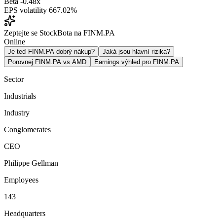
Beta
-0.48x
EPS volatility
667.02%
Zeptejte se StockBota na FINM.PA
Online
Je teď FINM.PA dobrý nákup?
Jaká jsou hlavní rizika?
Porovnej FINM.PA vs AMD
Earnings výhled pro FINM.PA
Sector
Industrials
Industry
Conglomerates
CEO
Philippe Gellman
Employees
143
Headquarters