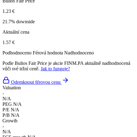
Bulios Fair Price
1.23 €
21.7% downside
Aktuální cena
1.57 €
Podhodnoceno
Férová hodnota
Nadhodnoceno
Podle Bulios Fair Price je akcie FINM.PA aktuálně nadhodnocená
vůči své tržní ceně.
Jak to funguje?
Odemknout férovou cenu
Valuation
-
N/A
PEG
N/A
P/E
N/A
P/B
N/A
Growth
-
N/A