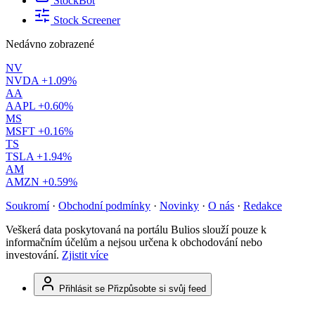
StockBot
Stock Screener
Nedávno zobrazené
NV
NVDA
+1.09%
AA
AAPL
+0.60%
MS
MSFT
+0.16%
TS
TSLA
+1.94%
AM
AMZN
+0.59%
Soukromí
·
Obchodní podmínky
·
Novinky
·
O nás
·
Redakce
Veškerá data poskytovaná na portálu Bulios slouží pouze k
informačním účelům a nejsou určena k obchodování nebo
investování.
Zjistit více
Přihlásit se
Přizpůsobte si svůj feed