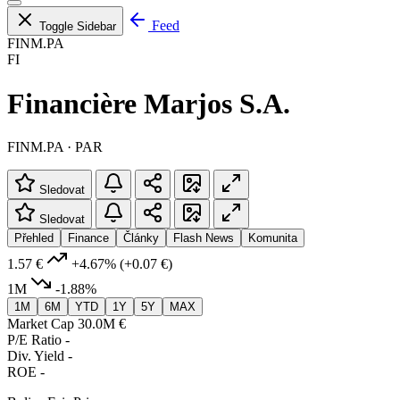
Feed
Toggle Sidebar
FINM.PA
FI
Financière Marjos S.A.
FINM.PA · PAR
Sledovat
Sledovat
Přehled
Finance
Články
Flash News
Komunita
1.57 €
+4.67%
(+0.07 €)
1M
-1.88%
1M
6M
YTD
1Y
5Y
MAX
Market Cap
30.0M €
P/E Ratio
-
Div. Yield
-
ROE
-