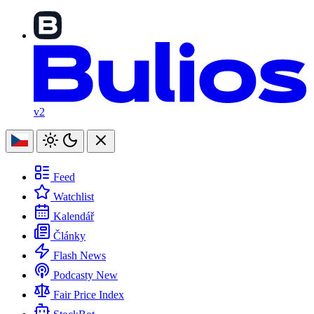
v2
Feed
Watchlist
Kalendář
Články
Flash News
Podcasty
New
Fair Price Index