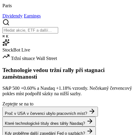
Paris
Dividendy
Earnings
⌘
K
StockBot
Live
Tržní situace
Wall Street
Technologie vedou tržní rally při stagnaci
zaměstnanosti
S&P 500
+0.60%
a Nasdaq
+1.18%
vzrostly. Nečekaný červencový
pokles míst podpořil sázky na nižší sazby.
Zeptejte se na to
Proč v USA v červenci ubylo pracovních míst?
Které technologické tituly dnes táhly Nasdaq?
Kdy proběhne další zasedání Fed o sazbách?