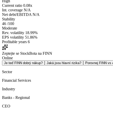
High
Current ratio
0.08x
Int. coverage
N/A
Net debt/EBITDA
N/A
Stability
46
/100
Moderate
Rev. volatility
18.99%
EPS volatility
51.86%
Profitable years
6
Zeptejte se StockBota na FINN
Online
Je teď FINN dobrý nákup?
Jaká jsou hlavní rizika?
Porovnej FINN vs
Sector
Financial Services
Industry
Banks - Regional
CEO