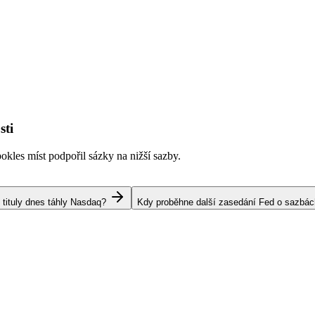
sti
kles míst podpořil sázky na nižší sazby.
 tituly dnes táhly Nasdaq?
Kdy proběhne další zasedání Fed o sazbá