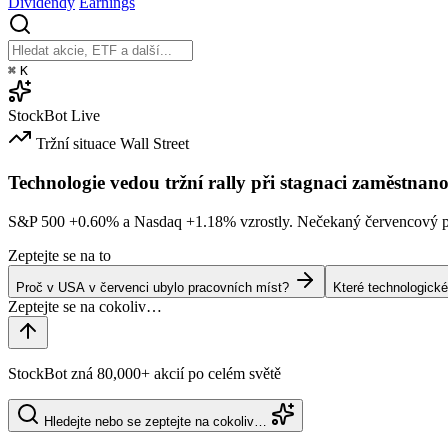
Dividendy
Earnings
⌘
K
StockBot
Live
Tržní situace
Wall Street
Technologie vedou tržní rally při stagnaci zaměstnano
S&P 500
+0.60%
a Nasdaq
+1.18%
vzrostly. Nečekaný červencový po
Zeptejte se na to
Proč v USA v červenci ubylo pracovních míst?
Které technologické
StockBot zná 80,000+ akcií po celém světě
Hledejte nebo se zeptejte na cokoliv…