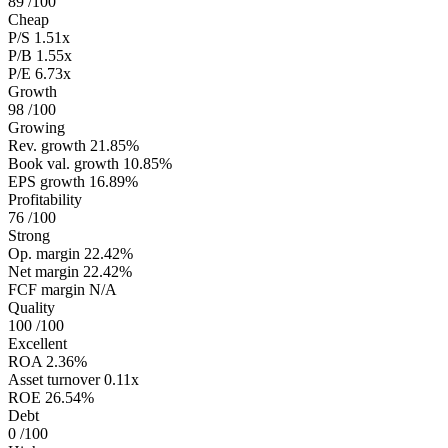
89
/100
Cheap
P/S
1.51x
P/B
1.55x
P/E
6.73x
Growth
98
/100
Growing
Rev. growth
21.85%
Book val. growth
10.85%
EPS growth
16.89%
Profitability
76
/100
Strong
Op. margin
22.42%
Net margin
22.42%
FCF margin
N/A
Quality
100
/100
Excellent
ROA
2.36%
Asset turnover
0.11x
ROE
26.54%
Debt
0
/100