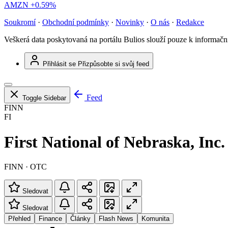
AMZN
+0.59%
Soukromí
·
Obchodní podmínky
·
Novinky
·
O nás
·
Redakce
Veškerá data poskytovaná na portálu Bulios slouží pouze k informač
Přihlásit se
Přizpůsobte si svůj feed
Feed
Toggle Sidebar
FINN
FI
First National of Nebraska, Inc.
FINN · OTC
Sledovat
Sledovat
Přehled
Finance
Články
Flash News
Komunita