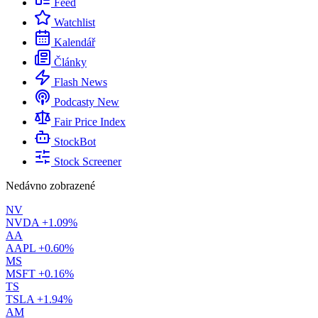
Feed
Watchlist
Kalendář
Články
Flash News
Podcasty
New
Fair Price Index
StockBot
Stock Screener
Nedávno zobrazené
NV
NVDA
+1.09%
AA
AAPL
+0.60%
MS
MSFT
+0.16%
TS
TSLA
+1.94%
AM