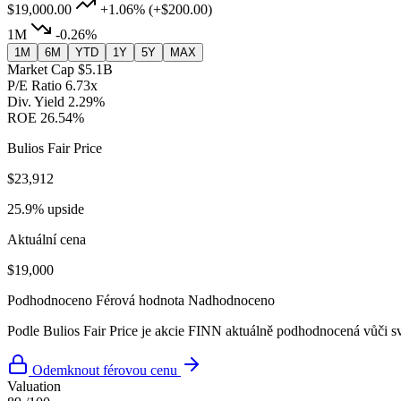
$19,000.00
+1.06%
(+$200.00)
1M
-0.26%
1M
6M
YTD
1Y
5Y
MAX
Market Cap
$5.1B
P/E Ratio
6.73x
Div. Yield
2.29%
ROE
26.54%
Bulios Fair Price
$23,912
25.9% upside
Aktuální cena
$19,000
Podhodnoceno
Férová hodnota
Nadhodnoceno
Podle Bulios Fair Price je akcie FINN aktuálně podhodnocená vůči sv
Odemknout férovou cenu
Valuation