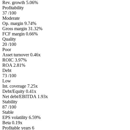
Rev. growth
5.06%
Profitability
37
/100
Moderate
Op. margin
9.74%
Gross margin
31.32%
FCF margin
0.66%
Quality
20
/100
Poor
Asset turnover
0.46x
ROIC
3.97%
ROA
2.81%
Debt
73
/100
Low
Int. coverage
7.25x
Debt/Equity
0.41x
Net debt/EBITDA
1.93x
Stability
87
/100
Stable
EPS volatility
6.59%
Beta
0.19x
Profitable years
6