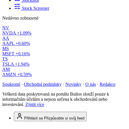
StockBot
Stock Screener
Nedávno zobrazené
NV
NVDA
+1.09%
AA
AAPL
+0.60%
MS
MSFT
+0.16%
TS
TSLA
+1.94%
AM
AMZN
+0.59%
Soukromí
·
Obchodní podmínky
·
Novinky
·
O nás
·
Redakce
Veškerá data poskytovaná na portálu Bulios slouží pouze k
informačním účelům a nejsou určena k obchodování nebo
investování.
Zjistit více
Přihlásit se
Přizpůsobte si svůj feed