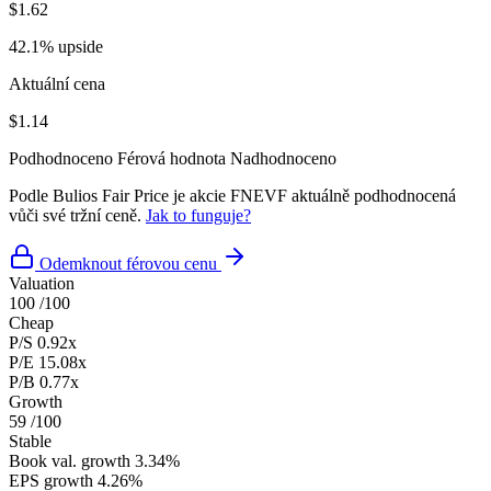
$1.62
42.1% upside
Aktuální cena
$1.14
Podhodnoceno
Férová hodnota
Nadhodnoceno
Podle Bulios Fair Price je akcie FNEVF aktuálně podhodnocená
vůči své tržní ceně.
Jak to funguje?
Odemknout férovou cenu
Valuation
100
/100
Cheap
P/S
0.92x
P/E
15.08x
P/B
0.77x
Growth
59
/100
Stable
Book val. growth
3.34%
EPS growth
4.26%