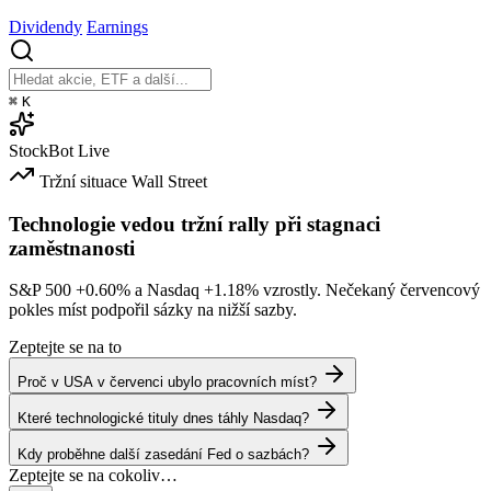
Dividendy
Earnings
⌘
K
StockBot
Live
Tržní situace
Wall Street
Technologie vedou tržní rally při stagnaci
zaměstnanosti
S&P 500
+0.60%
a Nasdaq
+1.18%
vzrostly. Nečekaný červencový
pokles míst podpořil sázky na nižší sazby.
Zeptejte se na to
Proč v USA v červenci ubylo pracovních míst?
Které technologické tituly dnes táhly Nasdaq?
Kdy proběhne další zasedání Fed o sazbách?