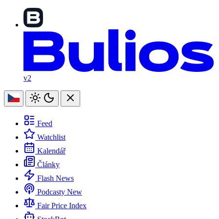
v2
Feed
Watchlist
Kalendář
Články
Flash News
Podcasty
New
Fair Price Index