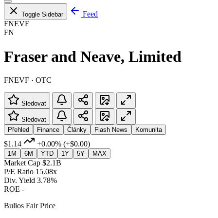
Feed
Toggle Sidebar
FNEVF
FN
Fraser and Neave, Limited
FNEVF · OTC
Sledovat
Sledovat
Přehled
Finance
Články
Flash News
Komunita
$1.14
+0.00%
(+$0.00)
1M
6M
YTD
1Y
5Y
MAX
Market Cap
$2.1B
P/E Ratio
15.08x
Div. Yield
3.78%
ROE
-
Bulios Fair Price