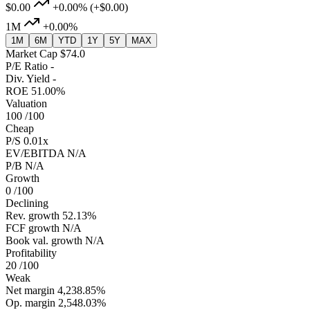
$0.00
+0.00%
(+$0.00)
1M
+0.00%
1M
6M
YTD
1Y
5Y
MAX
Market Cap
$74.0
P/E Ratio
-
Div. Yield
-
ROE
51.00%
Valuation
100
/100
Cheap
P/S
0.01x
EV/EBITDA
N/A
P/B
N/A
Growth
0
/100
Declining
Rev. growth
52.13%
FCF growth
N/A
Book val. growth
N/A
Profitability
20
/100
Weak
Net margin
4,238.85%
Op. margin
2,548.03%