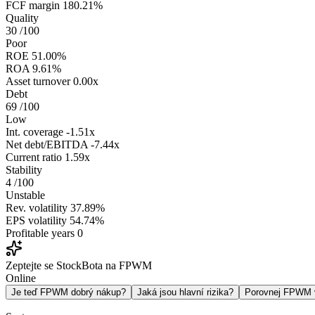
FCF margin
180.21%
Quality
30
/100
Poor
ROE
51.00%
ROA
9.61%
Asset turnover
0.00x
Debt
69
/100
Low
Int. coverage
-1.51x
Net debt/EBITDA
-7.44x
Current ratio
1.59x
Stability
4
/100
Unstable
Rev. volatility
37.89%
EPS volatility
54.74%
Profitable years
0
Zeptejte se StockBota na FPWM
Online
Je teď FPWM dobrý nákup?
Jaká jsou hlavní rizika?
Porovnej FPWM