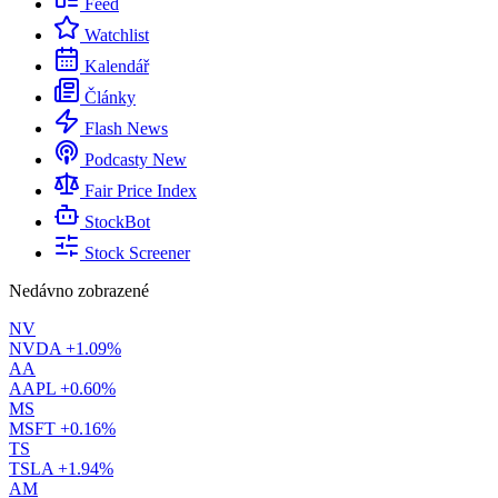
Feed
Watchlist
Kalendář
Články
Flash News
Podcasty
New
Fair Price Index
StockBot
Stock Screener
Nedávno zobrazené
NV
NVDA
+1.09%
AA
AAPL
+0.60%
MS
MSFT
+0.16%
TS
TSLA
+1.94%
AM