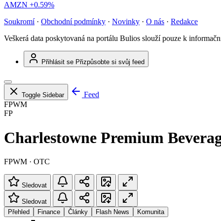
AMZN
+0.59%
Soukromí
·
Obchodní podmínky
·
Novinky
·
O nás
·
Redakce
Veškerá data poskytovaná na portálu Bulios slouží pouze k informač
Přihlásit se
Přizpůsobte si svůj feed
Feed
Toggle Sidebar
FPWM
FP
Charlestowne Premium Beverage
FPWM · OTC
Sledovat
Sledovat
Přehled
Finance
Články
Flash News
Komunita