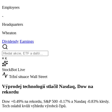
Employees
-
Headquarters
Wheaton
Dividendy
Earnings
⌘
K
StockBot
Live
Tržní situace
Wall Street
Výprodej technologií stlačil Nasdaq, Dow na
rekordu
Dow
+0.49%
na rekordu, S&P 500
-0.17%
a Nasdaq
-0.83%
klesly.
Tech oslabil kvůli výhledu výrobců čipů.