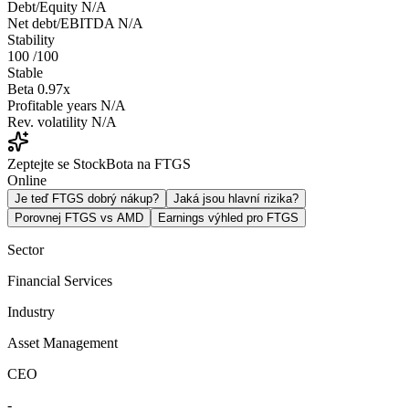
Debt/Equity
N/A
Net debt/EBITDA
N/A
Stability
100
/100
Stable
Beta
0.97x
Profitable years
N/A
Rev. volatility
N/A
Zeptejte se StockBota na FTGS
Online
Je teď FTGS dobrý nákup?
Jaká jsou hlavní rizika?
Porovnej FTGS vs AMD
Earnings výhled pro FTGS
Sector
Financial Services
Industry
Asset Management
CEO
-