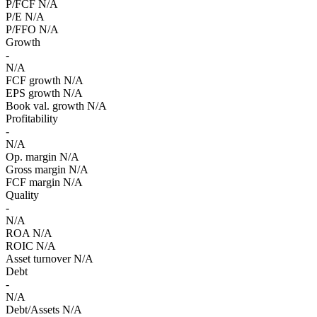
P/FCF
N/A
P/E
N/A
P/FFO
N/A
Growth
-
N/A
FCF growth
N/A
EPS growth
N/A
Book val. growth
N/A
Profitability
-
N/A
Op. margin
N/A
Gross margin
N/A
FCF margin
N/A
Quality
-
N/A
ROA
N/A
ROIC
N/A
Asset turnover
N/A
Debt
-
N/A
Debt/Assets
N/A