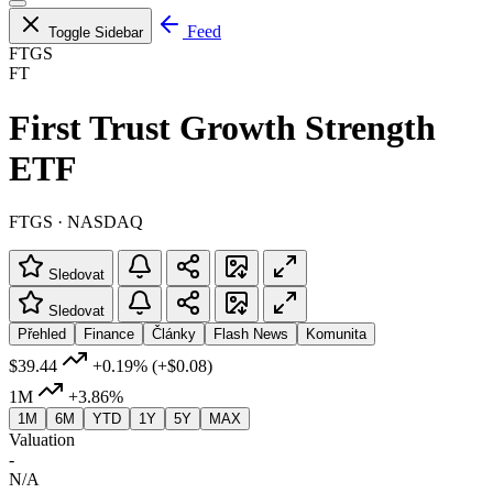
Feed
Toggle Sidebar
FTGS
FT
First Trust Growth Strength
ETF
FTGS · NASDAQ
Sledovat
Sledovat
Přehled
Finance
Články
Flash News
Komunita
$39.44
+0.19%
(+$0.08)
1M
+3.86%
1M
6M
YTD
1Y
5Y
MAX
Valuation
-
N/A