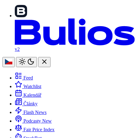
v2
Feed
Watchlist
Kalendář
Články
Flash News
Podcasty
New
Fair Price Index