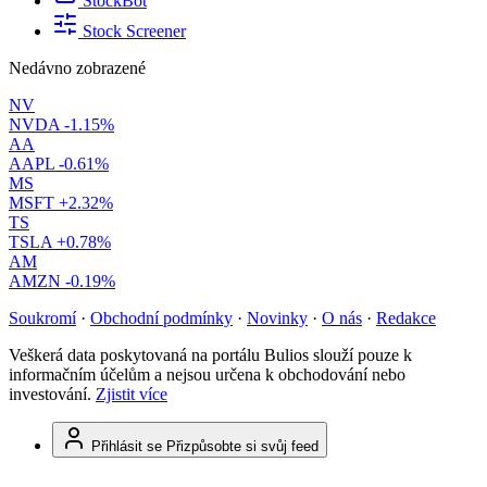
StockBot
Stock Screener
Nedávno zobrazené
NV
NVDA
-1.15%
AA
AAPL
-0.61%
MS
MSFT
+2.32%
TS
TSLA
+0.78%
AM
AMZN
-0.19%
Soukromí
·
Obchodní podmínky
·
Novinky
·
O nás
·
Redakce
Veškerá data poskytovaná na portálu Bulios slouží pouze k
informačním účelům a nejsou určena k obchodování nebo
investování.
Zjistit více
Přihlásit se
Přizpůsobte si svůj feed