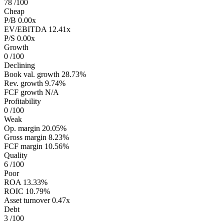
78
/100
Cheap
P/B
0.00x
EV/EBITDA
12.41x
P/S
0.00x
Growth
0
/100
Declining
Book val. growth
28.73%
Rev. growth
9.74%
FCF growth
N/A
Profitability
0
/100
Weak
Op. margin
20.05%
Gross margin
8.23%
FCF margin
10.56%
Quality
6
/100
Poor
ROA
13.33%
ROIC
10.79%
Asset turnover
0.47x
Debt
3
/100