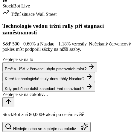
StockBot
Live
Tržní situace
Wall Street
Technologie vedou tržní rally při stagnaci
zaměstnanosti
S&P 500
+0.60%
a Nasdaq
+1.18%
vzrostly. Nečekaný červencový
pokles míst podpořil sázky na nižší sazby.
Zeptejte se na to
Proč v USA v červenci ubylo pracovních míst?
Které technologické tituly dnes táhly Nasdaq?
Kdy proběhne další zasedání Fed o sazbách?
StockBot zná 80,000+ akcií po celém světě
Hledejte nebo se zeptejte na cokoliv…