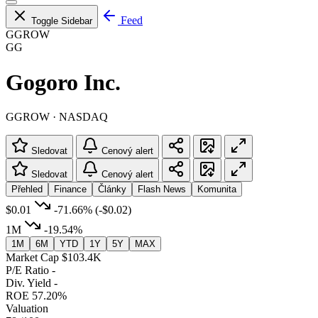
Feed
Toggle Sidebar
GGROW
GG
Gogoro Inc.
GGROW · NASDAQ
Sledovat
Cenový alert
Sledovat
Cenový alert
Přehled
Finance
Články
Flash News
Komunita
$0.01
-71.66%
(-$0.02)
1M
-19.54%
1M
6M
YTD
1Y
5Y
MAX
Market Cap
$103.4K
P/E Ratio
-
Div. Yield
-
ROE
57.20%
Valuation