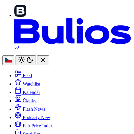
v2
Feed
Watchlist
Kalendář
Články
Flash News
Podcasty
New
Fair Price Index