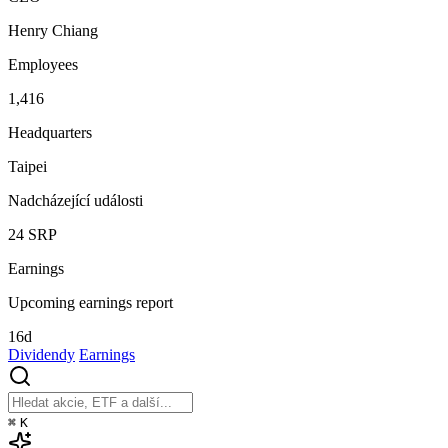
Henry Chiang
Employees
1,416
Headquarters
Taipei
Nadcházející události
24
SRP
Earnings
Upcoming earnings report
16d
Dividendy
Earnings
⌘
K