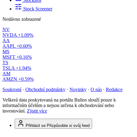
StockBot
Stock Screener
Nedávno zobrazené
NV
NVDA
+1.09%
AA
AAPL
+0.60%
MS
MSFT
+0.16%
TS
TSLA
+1.94%
AM
AMZN
+0.59%
Soukromí
·
Obchodní podmínky
·
Novinky
·
O nás
·
Redakce
Veškerá data poskytovaná na portálu Bulios slouží pouze k
informačním účelům a nejsou určena k obchodování nebo
investování.
Zjistit více
Přihlásit se
Přizpůsobte si svůj feed