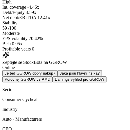
High
Int. coverage
-4.46x
Debt/Equity
3.59x
Net debt/EBITDA
12.41x
Stability
59
/100
Moderate
EPS volatility
70.42%
Beta
0.95x
Profitable years
0
Zeptejte se StockBota na GGROW
Online
Je teď GGROW dobrý nákup?
Jaká jsou hlavní rizika?
Porovnej GGROW vs AMD
Earnings výhled pro GGROW
Sector
Consumer Cyclical
Industry
Auto - Manufacturers
CEO