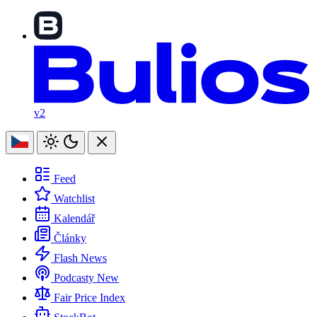
v2
Feed
Watchlist
Kalendář
Články
Flash News
Podcasty
New
Fair Price Index