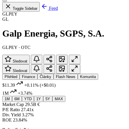
Feed
Toggle Sidebar
GLPEY
GL
Galp Energia, SGPS, S.A.
GLPEY · OTC
Sledovat
Sledovat
Přehled
Finance
Články
Flash News
Komunita
$11.39
+0.11%
(+$0.01)
1M
+3.74%
1M
6M
YTD
1Y
5Y
MAX
Market Cap
29.5B €
P/E Ratio
27.41x
Div. Yield
3.27%
ROE
23.84%