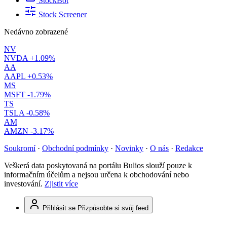
StockBot
Stock Screener
Nedávno zobrazené
NV
NVDA
+1.09%
AA
AAPL
+0.53%
MS
MSFT
-1.79%
TS
TSLA
-0.58%
AM
AMZN
-3.17%
Soukromí
·
Obchodní podmínky
·
Novinky
·
O nás
·
Redakce
Veškerá data poskytovaná na portálu Bulios slouží pouze k
informačním účelům a nejsou určena k obchodování nebo
investování.
Zjistit více
Přihlásit se
Přizpůsobte si svůj feed