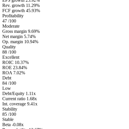
EPS growth
25.92%
Rev. growth
11.29%
FCF growth
45.93%
Profitability
47
/100
Moderate
Gross margin
9.69%
Net margin
5.74%
Op. margin
10.94%
Quality
88
/100
Excellent
ROIC
10.37%
ROE
23.84%
ROA
7.02%
Debt
84
/100
Low
Debt/Equity
1.11x
Current ratio
1.68x
Int. coverage
9.41x
Stability
85
/100
Stable
Beta
-0.08x