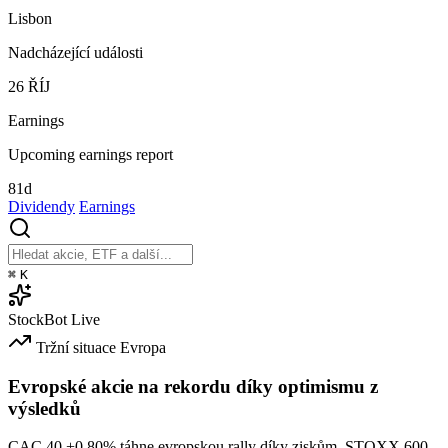
Lisbon
Nadcházející události
26
ŘÍJ
Earnings
Upcoming earnings report
81d
Dividendy
Earnings
⌘
K
StockBot
Live
Tržní situace
Evropa
Evropské akcie na rekordu díky optimismu z
výsledků
CAC 40
+0.80%
táhne evropskou rally díky ziskům. STOXX 600