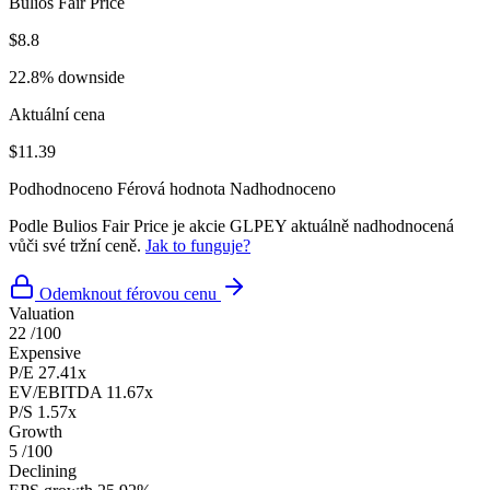
Bulios Fair Price
$8.8
22.8% downside
Aktuální cena
$11.39
Podhodnoceno
Férová hodnota
Nadhodnoceno
Podle Bulios Fair Price je akcie GLPEY aktuálně nadhodnocená
vůči své tržní ceně.
Jak to funguje?
Odemknout férovou cenu
Valuation
22
/100
Expensive
P/E
27.41x
EV/EBITDA
11.67x
P/S
1.57x
Growth
5
/100
Declining