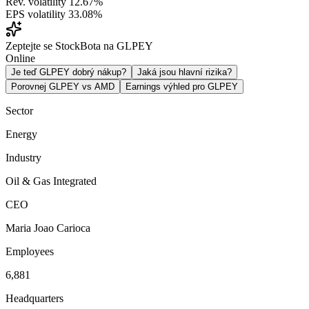
Rev. volatility
12.67%
EPS volatility
33.08%
Zeptejte se StockBota na GLPEY
Online
Je teď GLPEY dobrý nákup?
Jaká jsou hlavní rizika?
Porovnej GLPEY vs AMD
Earnings výhled pro GLPEY
Sector
Energy
Industry
Oil & Gas Integrated
CEO
Maria Joao Carioca
Employees
6,881
Headquarters