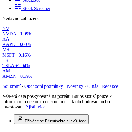
StockBot
Stock Screener
Nedávno zobrazené
NV
NVDA
+1.09%
AA
AAPL
+0.60%
MS
MSFT
+0.16%
TS
TSLA
+1.94%
AM
AMZN
+0.59%
Soukromí
·
Obchodní podmínky
·
Novinky
·
O nás
·
Redakce
Veškerá data poskytovaná na portálu Bulios slouží pouze k
informačním účelům a nejsou určena k obchodování nebo
investování.
Zjistit více
Přihlásit se
Přizpůsobte si svůj feed