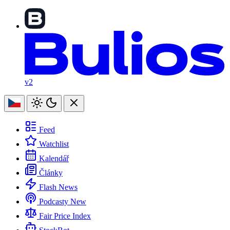
v2
Feed
Watchlist
Kalendář
Články
Flash News
Podcasty
New
Fair Price Index