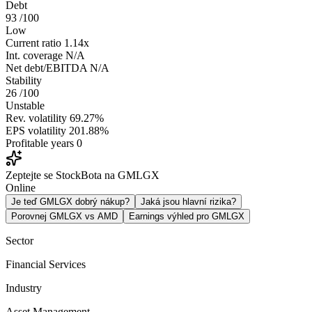
Debt
93
/100
Low
Current ratio
1.14x
Int. coverage
N/A
Net debt/EBITDA
N/A
Stability
26
/100
Unstable
Rev. volatility
69.27%
EPS volatility
201.88%
Profitable years
0
Zeptejte se StockBota na GMLGX
Online
Je teď GMLGX dobrý nákup?
Jaká jsou hlavní rizika?
Porovnej GMLGX vs AMD
Earnings výhled pro GMLGX
Sector
Financial Services
Industry
Asset Management