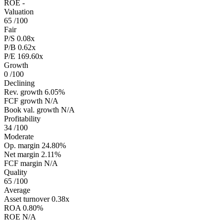
ROE
-
Valuation
65
/100
Fair
P/S
0.08x
P/B
0.62x
P/E
169.60x
Growth
0
/100
Declining
Rev. growth
6.05%
FCF growth
N/A
Book val. growth
N/A
Profitability
34
/100
Moderate
Op. margin
24.80%
Net margin
2.11%
FCF margin
N/A
Quality
65
/100
Average
Asset turnover
0.38x
ROA
0.80%
ROE
N/A