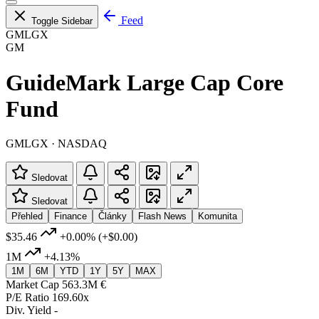
Feed
Toggle Sidebar
GMLGX
GM
GuideMark Large Cap Core
Fund
GMLGX · NASDAQ
Sledovat
Sledovat
Přehled
Finance
Články
Flash News
Komunita
$35.46
+0.00%
(+$0.00)
1M
+4.13%
1M
6M
YTD
1Y
5Y
MAX
Market Cap
563.3M €
P/E Ratio
169.60x
Div. Yield
-