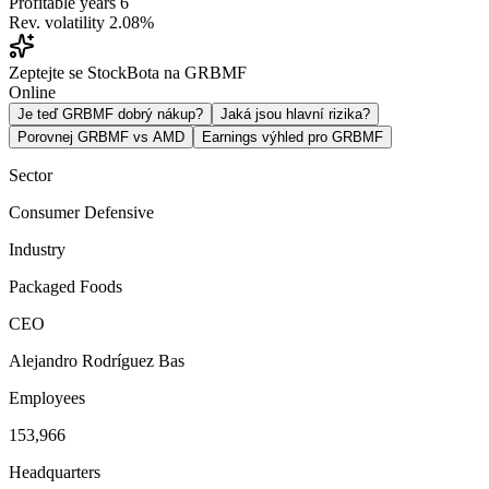
Profitable years
6
Rev. volatility
2.08%
Zeptejte se StockBota na GRBMF
Online
Je teď GRBMF dobrý nákup?
Jaká jsou hlavní rizika?
Porovnej GRBMF vs AMD
Earnings výhled pro GRBMF
Sector
Consumer Defensive
Industry
Packaged Foods
CEO
Alejandro Rodríguez Bas
Employees
153,966
Headquarters