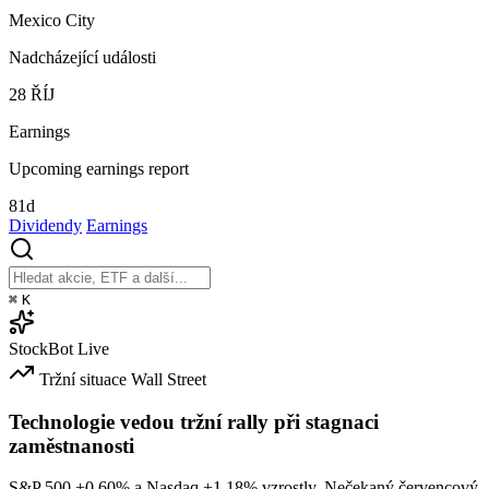
Mexico City
Nadcházející události
28
ŘÍJ
Earnings
Upcoming earnings report
81d
Dividendy
Earnings
⌘
K
StockBot
Live
Tržní situace
Wall Street
Technologie vedou tržní rally při stagnaci
zaměstnanosti
S&P 500
+0.60%
a Nasdaq
+1.18%
vzrostly. Nečekaný červencový