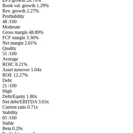
EPS growth
28.79%
Book val. growth
1.29%
Rev. growth
2.27%
Profitability
48
/100
Moderate
Gross margin
48.89%
FCF margin
3.36%
Net margin
2.61%
Quality
51
/100
Average
ROIC
8.21%
Asset turnover
1.04x
ROE
12.27%
Debt
21
/100
High
Debt/Equity
1.80x
Net debt/EBITDA
3.03x
Current ratio
0.71x
Stability
85
/100
Stable
Beta
0.29x