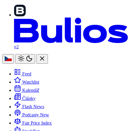
v2
Feed
Watchlist
Kalendář
Články
Flash News
Podcasty
New
Fair Price Index