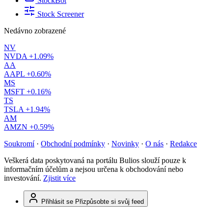
StockBot
Stock Screener
Nedávno zobrazené
NV
NVDA
+1.09%
AA
AAPL
+0.60%
MS
MSFT
+0.16%
TS
TSLA
+1.94%
AM
AMZN
+0.59%
Soukromí
·
Obchodní podmínky
·
Novinky
·
O nás
·
Redakce
Veškerá data poskytovaná na portálu Bulios slouží pouze k
informačním účelům a nejsou určena k obchodování nebo
investování.
Zjistit více
Přihlásit se
Přizpůsobte si svůj feed