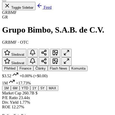
Feed
Toggle Sidebar
GRBMF
GR
Grupo Bimbo, S.A.B. de C.V.
GRBMF · OTC
Sledovat
Sledovat
Přehled
Finance
Články
Flash News
Komunita
$3.52
+0.00%
(+$0.00)
1M
+17.73%
1M
6M
YTD
1Y
5Y
MAX
Market Cap
260.7B $
P/E Ratio
23.44x
Div. Yield
1.77%
ROE
12.27%