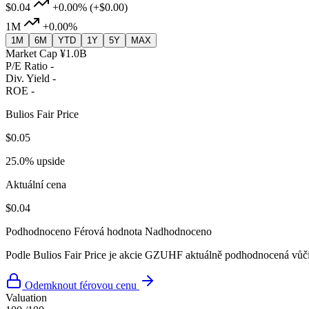
$0.04
+0.00%
(+$0.00)
1M
+0.00%
1M
6M
YTD
1Y
5Y
MAX
Market Cap
¥1.0B
P/E Ratio
-
Div. Yield
-
ROE
-
Bulios Fair Price
$0.05
25.0% upside
Aktuální cena
$0.04
Podhodnoceno
Férová hodnota
Nadhodnoceno
Podle Bulios Fair Price je akcie GZUHF aktuálně podhodnocená vůči 
Odemknout férovou cenu
Valuation