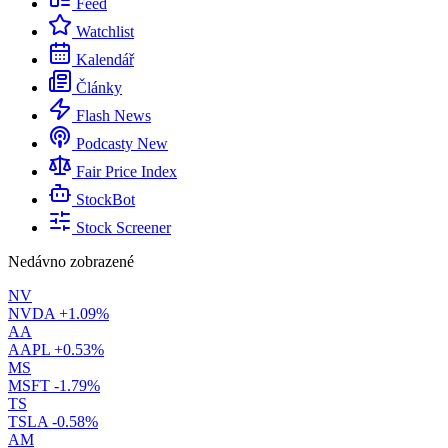
Feed
Watchlist
Kalendář
Články
Flash News
Podcasty
New
Fair Price Index
StockBot
Stock Screener
Nedávno zobrazené
NV
NVDA
+1.09%
AA
AAPL
+0.53%
MS
MSFT
-1.79%
TS
TSLA
-0.58%
AM