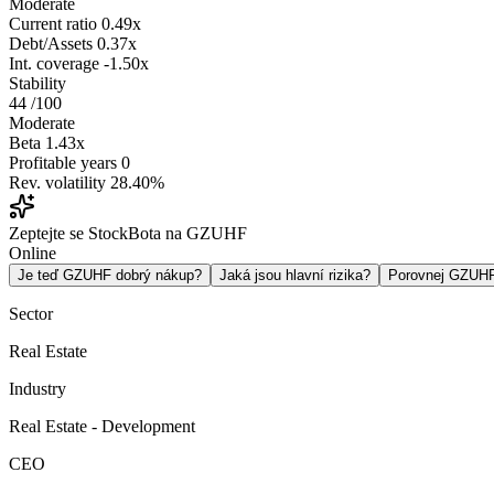
Moderate
Current ratio
0.49x
Debt/Assets
0.37x
Int. coverage
-1.50x
Stability
44
/100
Moderate
Beta
1.43x
Profitable years
0
Rev. volatility
28.40%
Zeptejte se StockBota na GZUHF
Online
Je teď GZUHF dobrý nákup?
Jaká jsou hlavní rizika?
Porovnej GZUH
Sector
Real Estate
Industry
Real Estate - Development
CEO