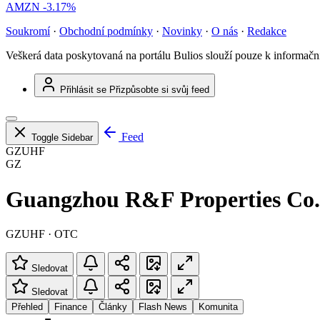
AMZN
-3.17%
Soukromí
·
Obchodní podmínky
·
Novinky
·
O nás
·
Redakce
Veškerá data poskytovaná na portálu Bulios slouží pouze k informač
Přihlásit se
Přizpůsobte si svůj feed
Feed
Toggle Sidebar
GZUHF
GZ
Guangzhou R&F Properties Co.,
GZUHF · OTC
Sledovat
Sledovat
Přehled
Finance
Články
Flash News
Komunita