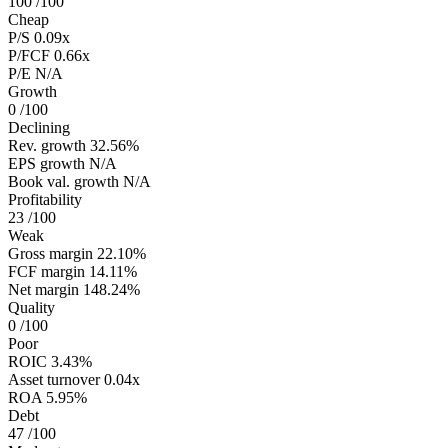
100
/100
Cheap
P/S
0.09x
P/FCF
0.66x
P/E
N/A
Growth
0
/100
Declining
Rev. growth
32.56%
EPS growth
N/A
Book val. growth
N/A
Profitability
23
/100
Weak
Gross margin
22.10%
FCF margin
14.11%
Net margin
148.24%
Quality
0
/100
Poor
ROIC
3.43%
Asset turnover
0.04x
ROA
5.95%
Debt
47
/100