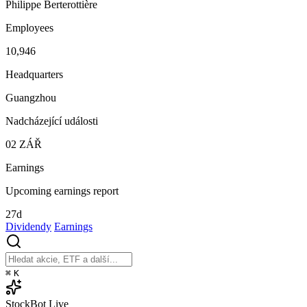
Philippe Berterottière
Employees
10,946
Headquarters
Guangzhou
Nadcházející události
02
ZÁŘ
Earnings
Upcoming earnings report
27d
Dividendy
Earnings
⌘
K
StockBot
Live