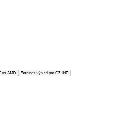
F vs AMD
Earnings výhled pro GZUHF