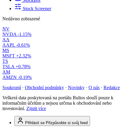
StockBot
Stock Screener
Nedávno zobrazené
NV
NVDA
-1.15%
AA
AAPL
-0.61%
MS
MSFT
+2.32%
TS
TSLA
+0.78%
AM
AMZN
-0.19%
Soukromí
·
Obchodní podmínky
·
Novinky
·
O nás
·
Redakce
Veškerá data poskytovaná na portálu Bulios slouží pouze k
informačním účelům a nejsou určena k obchodování nebo
investování.
Zjistit více
Přihlásit se
Přizpůsobte si svůj feed