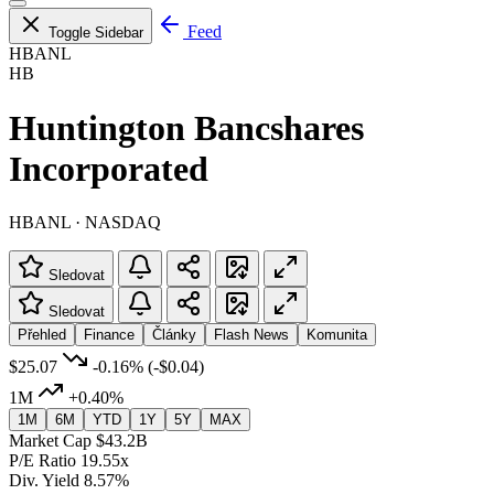
Feed
Toggle Sidebar
HBANL
HB
Huntington Bancshares
Incorporated
HBANL · NASDAQ
Sledovat
Sledovat
Přehled
Finance
Články
Flash News
Komunita
$25.07
-0.16%
(-$0.04)
1M
+0.40%
1M
6M
YTD
1Y
5Y
MAX
Market Cap
$43.2B
P/E Ratio
19.55x
Div. Yield
8.57%