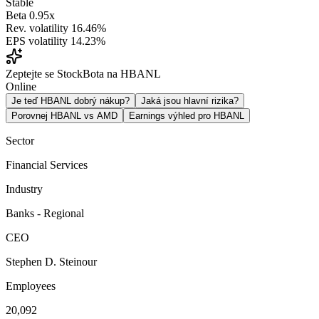
Stable
Beta
0.95x
Rev. volatility
16.46%
EPS volatility
14.23%
Zeptejte se StockBota na HBANL
Online
Je teď HBANL dobrý nákup?
Jaká jsou hlavní rizika?
Porovnej HBANL vs AMD
Earnings výhled pro HBANL
Sector
Financial Services
Industry
Banks - Regional
CEO
Stephen D. Steinour
Employees
20,092