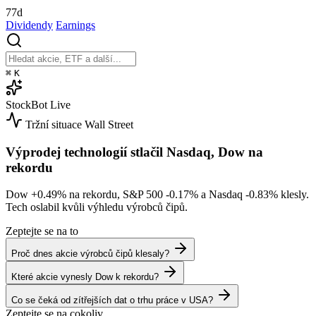
77d
Dividendy
Earnings
⌘
K
StockBot
Live
Tržní situace
Wall Street
Výprodej technologií stlačil Nasdaq, Dow na
rekordu
Dow
+0.49%
na rekordu, S&P 500
-0.17%
a Nasdaq
-0.83%
klesly.
Tech oslabil kvůli výhledu výrobců čipů.
Zeptejte se na to
Proč dnes akcie výrobců čipů klesaly?
Které akcie vynesly Dow k rekordu?
Co se čeká od zítřejších dat o trhu práce v USA?