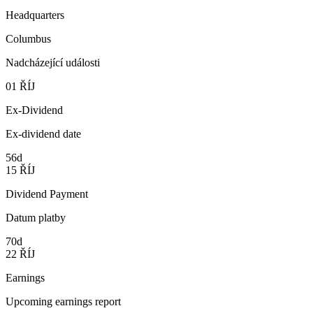
Headquarters
Columbus
Nadcházející události
01
ŘÍJ
Ex-Dividend
Ex-dividend date
56d
15
ŘÍJ
Dividend Payment
Datum platby
70d
22
ŘÍJ
Earnings
Upcoming earnings report