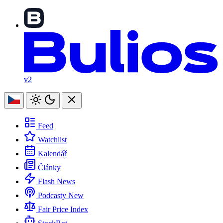
v2
Feed
Watchlist
Kalendář
Články
Flash News
Podcasty
New
Fair Price Index