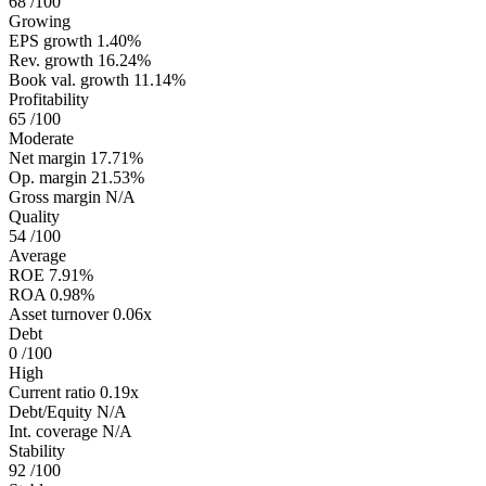
68
/100
Growing
EPS growth
1.40%
Rev. growth
16.24%
Book val. growth
11.14%
Profitability
65
/100
Moderate
Net margin
17.71%
Op. margin
21.53%
Gross margin
N/A
Quality
54
/100
Average
ROE
7.91%
ROA
0.98%
Asset turnover
0.06x
Debt
0
/100
High
Current ratio
0.19x
Debt/Equity
N/A
Int. coverage
N/A
Stability
92
/100