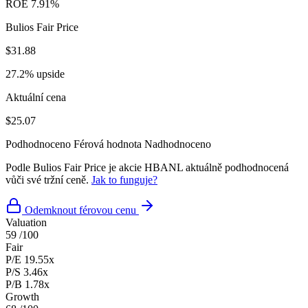
ROE
7.91%
Bulios Fair Price
$31.88
27.2% upside
Aktuální cena
$25.07
Podhodnoceno
Férová hodnota
Nadhodnoceno
Podle Bulios Fair Price je akcie HBANL aktuálně podhodnocená
vůči své tržní ceně.
Jak to funguje?
Odemknout férovou cenu
Valuation
59
/100
Fair
P/E
19.55x
P/S
3.46x
P/B
1.78x
Growth