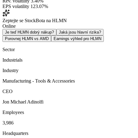
Rev. volatility
3.40%
EPS volatility
123.07%
Zeptejte se StockBota na HLMN
Online
Je teď HLMN dobrý nákup?
Jaká jsou hlavní rizika?
Porovnej HLMN vs AMD
Earnings výhled pro HLMN
Sector
Industrials
Industry
Manufacturing - Tools & Accessories
CEO
Jon Michael Adinolfi
Employees
3,986
Headquarters