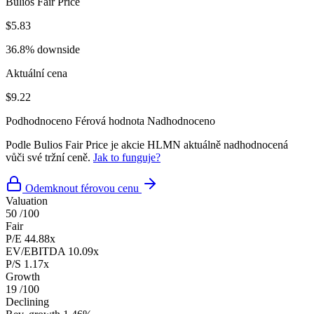
Bulios Fair Price
$5.83
36.8% downside
Aktuální cena
$9.22
Podhodnoceno
Férová hodnota
Nadhodnoceno
Podle Bulios Fair Price je akcie HLMN aktuálně nadhodnocená
vůči své tržní ceně.
Jak to funguje?
Odemknout férovou cenu
Valuation
50
/100
Fair
P/E
44.88x
EV/EBITDA
10.09x
P/S
1.17x
Growth
19
/100
Declining