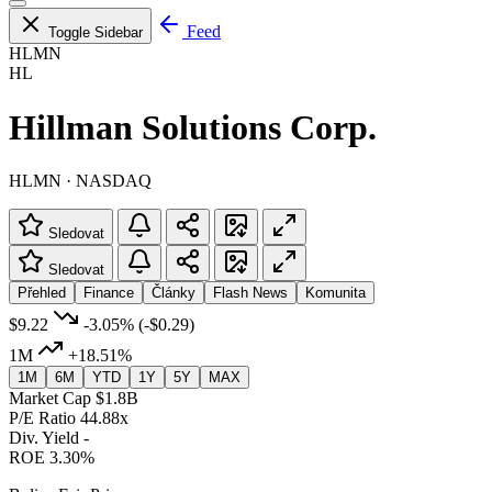
Feed
Toggle Sidebar
HLMN
HL
Hillman Solutions Corp.
HLMN · NASDAQ
Sledovat
Sledovat
Přehled
Finance
Články
Flash News
Komunita
$9.22
-3.05%
(-$0.29)
1M
+18.51%
1M
6M
YTD
1Y
5Y
MAX
Market Cap
$1.8B
P/E Ratio
44.88x
Div. Yield
-
ROE
3.30%