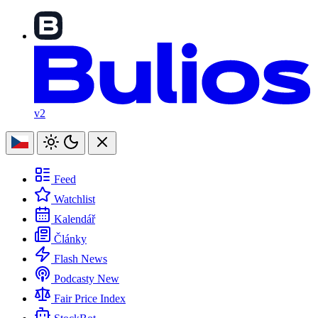
v2
Feed
Watchlist
Kalendář
Články
Flash News
Podcasty
New
Fair Price Index