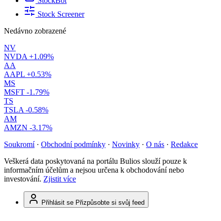
StockBot
Stock Screener
Nedávno zobrazené
NV
NVDA
+1.09%
AA
AAPL
+0.53%
MS
MSFT
-1.79%
TS
TSLA
-0.58%
AM
AMZN
-3.17%
Soukromí
·
Obchodní podmínky
·
Novinky
·
O nás
·
Redakce
Veškerá data poskytovaná na portálu Bulios slouží pouze k
informačním účelům a nejsou určena k obchodování nebo
investování.
Zjistit více
Přihlásit se
Přizpůsobte si svůj feed