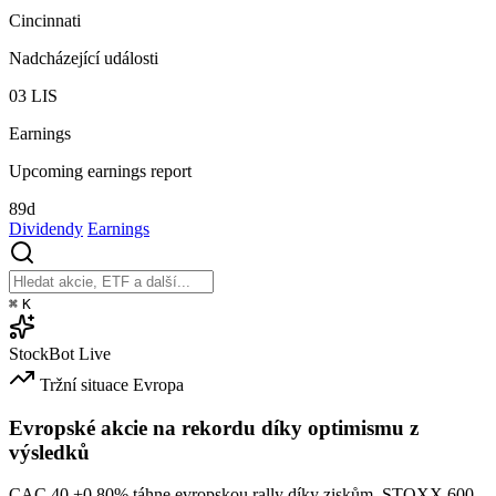
Cincinnati
Nadcházející události
03
LIS
Earnings
Upcoming earnings report
89d
Dividendy
Earnings
⌘
K
StockBot
Live
Tržní situace
Evropa
Evropské akcie na rekordu díky optimismu z
výsledků
CAC 40
+0.80%
táhne evropskou rally díky ziskům. STOXX 600