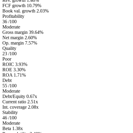
Rev. growth
1.46%
FCF growth
10.79%
Book val. growth
2.03%
Profitability
36
/100
Moderate
Gross margin
39.64%
Net margin
2.60%
Op. margin
7.57%
Quality
23
/100
Poor
ROIC
3.93%
ROE
3.30%
ROA
1.71%
Debt
55
/100
Moderate
Debt/Equity
0.67x
Current ratio
2.51x
Int. coverage
2.08x
Stability
46
/100
Moderate
Beta
1.38x