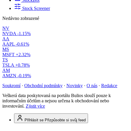
StockBot
Stock Screener
Nedávno zobrazené
NV
NVDA
-1.15%
AA
AAPL
-0.61%
MS
MSFT
+2.32%
TS
TSLA
+0.78%
AM
AMZN
-0.19%
Soukromí
·
Obchodní podmínky
·
Novinky
·
O nás
·
Redakce
Veškerá data poskytovaná na portálu Bulios slouží pouze k
informačním účelům a nejsou určena k obchodování nebo
investování.
Zjistit více
Přihlásit se
Přizpůsobte si svůj feed