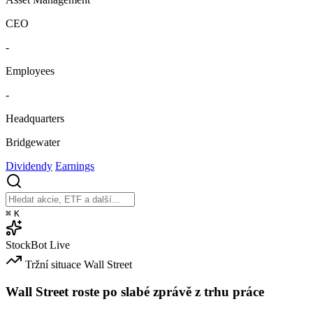
CEO
-
Employees
-
Headquarters
Bridgewater
Dividendy
Earnings
⌘
K
StockBot
Live
Tržní situace
Wall Street
Wall Street roste po slabé zprávě z trhu práce