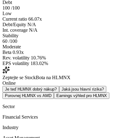
Debt
100
/100
Low
Current ratio
66.07x
Debt/Equity
N/A
Int. coverage
N/A
Stability
60
/100
Moderate
Beta
0.93x
Rev. volatility
10.76%
EPS volatility
183.02%
Zeptejte se StockBota na HLMNX
Online
Je teď HLMNX dobrý nákup?
Jaká jsou hlavní rizika?
Porovnej HLMNX vs AMD
Earnings výhled pro HLMNX
Sector
Financial Services
Industry
Asset Management