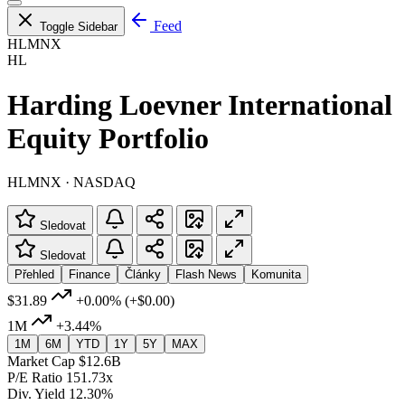
Feed
Toggle Sidebar
HLMNX
HL
Harding Loevner International
Equity Portfolio
HLMNX · NASDAQ
Sledovat
Sledovat
Přehled
Finance
Články
Flash News
Komunita
$31.89
+0.00%
(+$0.00)
1M
+3.44%
1M
6M
YTD
1Y
5Y
MAX
Market Cap
$12.6B
P/E Ratio
151.73x
Div. Yield
12.30%