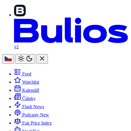
v2
Feed
Watchlist
Kalendář
Články
Flash News
Podcasty
New
Fair Price Index