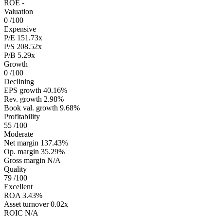
ROE
-
Valuation
0
/100
Expensive
P/E
151.73x
P/S
208.52x
P/B
5.29x
Growth
0
/100
Declining
EPS growth
40.16%
Rev. growth
2.98%
Book val. growth
9.68%
Profitability
55
/100
Moderate
Net margin
137.43%
Op. margin
35.29%
Gross margin
N/A
Quality
79
/100
Excellent
ROA
3.43%
Asset turnover
0.02x
ROIC
N/A