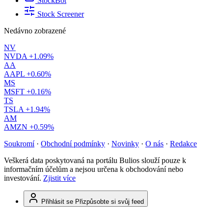
StockBot
Stock Screener
Nedávno zobrazené
NV
NVDA
+1.09%
AA
AAPL
+0.60%
MS
MSFT
+0.16%
TS
TSLA
+1.94%
AM
AMZN
+0.59%
Soukromí
·
Obchodní podmínky
·
Novinky
·
O nás
·
Redakce
Veškerá data poskytovaná na portálu Bulios slouží pouze k
informačním účelům a nejsou určena k obchodování nebo
investování.
Zjistit více
Přihlásit se
Přizpůsobte si svůj feed