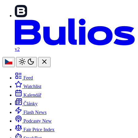
v2
Feed
Watchlist
Kalendář
Články
Flash News
Podcasty
New
Fair Price Index