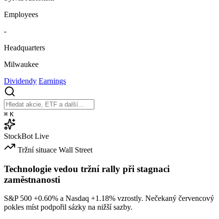
Employees
-
Headquarters
Milwaukee
Dividendy
Earnings
⌘
K
StockBot
Live
Tržní situace
Wall Street
Technologie vedou tržní rally při stagnaci
zaměstnanosti
S&P 500
+0.60%
a Nasdaq
+1.18%
vzrostly. Nečekaný červencový
pokles míst podpořil sázky na nižší sazby.