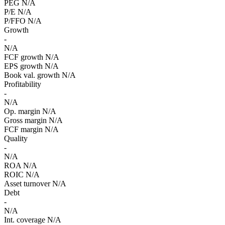
PEG
N/A
P/E
N/A
P/FFO
N/A
Growth
-
N/A
FCF growth
N/A
EPS growth
N/A
Book val. growth
N/A
Profitability
-
N/A
Op. margin
N/A
Gross margin
N/A
FCF margin
N/A
Quality
-
N/A
ROA
N/A
ROIC
N/A
Asset turnover
N/A
Debt
-
N/A
Int. coverage
N/A