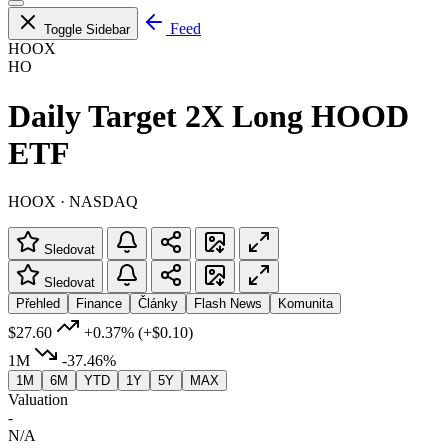
Feed
Toggle Sidebar
HOOX
HO
Daily Target 2X Long HOOD
ETF
HOOX · NASDAQ
Sledovat
Sledovat
Přehled
Finance
Články
Flash News
Komunita
$27.60
+0.37%
(+$0.10)
1M
-37.46%
1M
6M
YTD
1Y
5Y
MAX
Valuation
-
N/A