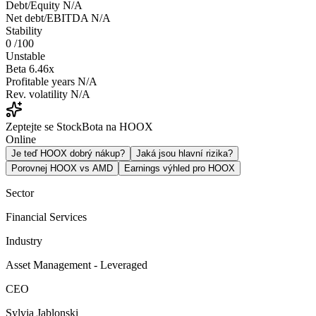
Debt/Equity
N/A
Net debt/EBITDA
N/A
Stability
0
/100
Unstable
Beta
6.46x
Profitable years
N/A
Rev. volatility
N/A
Zeptejte se StockBota na HOOX
Online
Je teď HOOX dobrý nákup?
Jaká jsou hlavní rizika?
Porovnej HOOX vs AMD
Earnings výhled pro HOOX
Sector
Financial Services
Industry
Asset Management - Leveraged
CEO
Sylvia Jablonski