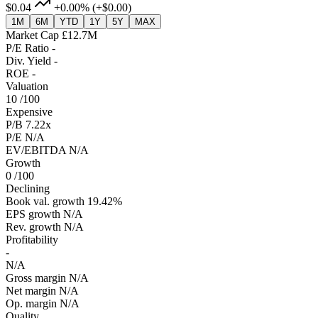
$0.04
+0.00%
(+$0.00)
1M
6M
YTD
1Y
5Y
MAX
Market Cap
£12.7M
P/E Ratio
-
Div. Yield
-
ROE
-
Valuation
10
/100
Expensive
P/B
7.22x
P/E
N/A
EV/EBITDA
N/A
Growth
0
/100
Declining
Book val. growth
19.42%
EPS growth
N/A
Rev. growth
N/A
Profitability
-
N/A
Gross margin
N/A
Net margin
N/A
Op. margin
N/A
Quality