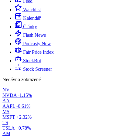
Feed
Watchlist
Kalendář
Články
Flash News
Podcasty
New
Fair Price Index
StockBot
Stock Screener
Nedávno zobrazené
NV
NVDA
-1.15%
AA
AAPL
-0.61%
MS
MSFT
+2.32%
TS
TSLA
+0.78%
AM