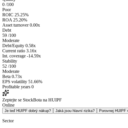
0
/100
Poor
ROIC
25.25%
ROA
25.20%
Asset turnover
0.00x
Debt
59
/100
Moderate
Debt/Equity
0.58x
Current ratio
3.16x
Int. coverage
-14.59x
Stability
52
/100
Moderate
Beta
0.73x
EPS volatility
51.66%
Profitable years
0
Zeptejte se StockBota na HUIPF
Online
Je teď HUIPF dobrý nákup?
Jaká jsou hlavní rizika?
Porovnej HUIPF
Sector