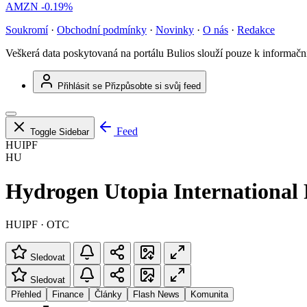
AMZN
-0.19%
Soukromí
·
Obchodní podmínky
·
Novinky
·
O nás
·
Redakce
Veškerá data poskytovaná na portálu Bulios slouží pouze k informač
Přihlásit se
Přizpůsobte si svůj feed
Feed
Toggle Sidebar
HUIPF
HU
Hydrogen Utopia International
HUIPF · OTC
Sledovat
Sledovat
Přehled
Finance
Články
Flash News
Komunita