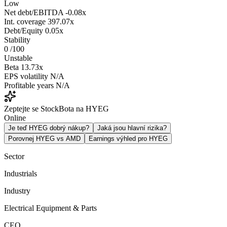
Low
Net debt/EBITDA
-0.08x
Int. coverage
397.07x
Debt/Equity
0.05x
Stability
0
/100
Unstable
Beta
13.73x
EPS volatility
N/A
Profitable years
N/A
Zeptejte se StockBota na HYEG
Online
Je teď HYEG dobrý nákup?
Jaká jsou hlavní rizika?
Porovnej HYEG vs AMD
Earnings výhled pro HYEG
Sector
Industrials
Industry
Electrical Equipment & Parts
CEO