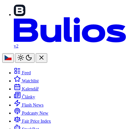
v2
Feed
Watchlist
Kalendář
Články
Flash News
Podcasty
New
Fair Price Index