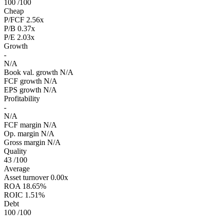
100
/100
Cheap
P/FCF
2.56x
P/B
0.37x
P/E
2.03x
Growth
-
N/A
Book val. growth
N/A
FCF growth
N/A
EPS growth
N/A
Profitability
-
N/A
FCF margin
N/A
Op. margin
N/A
Gross margin
N/A
Quality
43
/100
Average
Asset turnover
0.00x
ROA
18.65%
ROIC
1.51%
Debt
100
/100