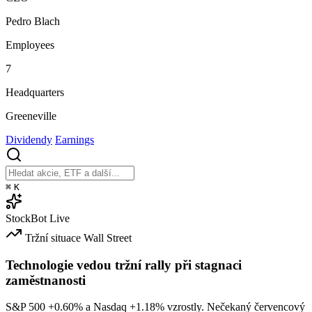
Pedro Blach
Employees
7
Headquarters
Greeneville
Dividendy
Earnings
⌘
K
StockBot
Live
Tržní situace
Wall Street
Technologie vedou tržní rally při stagnaci
zaměstnanosti
S&P 500
+0.60%
a Nasdaq
+1.18%
vzrostly. Nečekaný červencový