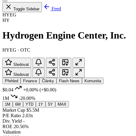
Feed
Toggle Sidebar
HYEG
HY
Hydrogen Engine Center, Inc.
HYEG · OTC
Sledovat
Sledovat
Přehled
Finance
Články
Flash News
Komunita
$0.04
+0.00%
(+$0.00)
1M
-20.00%
1M
6M
YTD
1Y
5Y
MAX
Market Cap
$5.5M
P/E Ratio
2.03x
Div. Yield
-
ROE
20.56%
Valuation