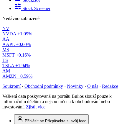
StockBot
Stock Screener
Nedávno zobrazené
NV
NVDA
+1.09%
AA
AAPL
+0.60%
MS
MSFT
+0.16%
TS
TSLA
+1.94%
AM
AMZN
+0.59%
Soukromí
·
Obchodní podmínky
·
Novinky
·
O nás
·
Redakce
Veškerá data poskytovaná na portálu Bulios slouží pouze k
informačním účelům a nejsou určena k obchodování nebo
investování.
Zjistit více
Přihlásit se
Přizpůsobte si svůj feed