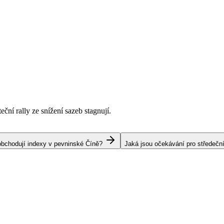
ční rally ze snížení sazeb stagnují.
obchodují indexy v pevninské Číně?
Jaká jsou očekávání pro středečn