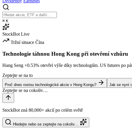
Dividendy
Earnings
⌘
K
StockBot
Live
Tržní situace
Čína
Technologie táhnou Hong Kong při otevření vzhůru
Hang Seng
+0.53%
otevřel výše díky technologiím. US futures po páte
Zeptejte se na to
Proč dnes rostou technologické akcie v Hong Kongu?
Jak se nyní 
StockBot zná 80,000+ akcií po celém světě
Hledejte nebo se zeptejte na cokoliv…