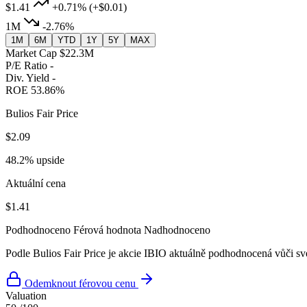
$1.41
+0.71%
(+$0.01)
1M
-2.76%
1M
6M
YTD
1Y
5Y
MAX
Market Cap
$22.3M
P/E Ratio
-
Div. Yield
-
ROE
53.86%
Bulios Fair Price
$2.09
48.2% upside
Aktuální cena
$1.41
Podhodnoceno
Férová hodnota
Nadhodnoceno
Podle Bulios Fair Price je akcie IBIO aktuálně podhodnocená vůči sv
Odemknout férovou cenu
Valuation