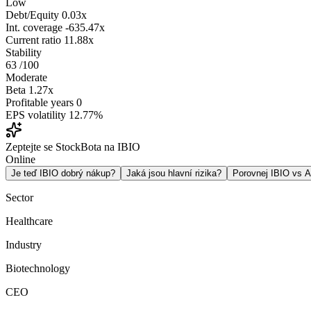
Low
Debt/Equity
0.03x
Int. coverage
-635.47x
Current ratio
11.88x
Stability
63
/100
Moderate
Beta
1.27x
Profitable years
0
EPS volatility
12.77%
Zeptejte se StockBota na IBIO
Online
Je teď IBIO dobrý nákup?
Jaká jsou hlavní rizika?
Porovnej IBIO vs
Sector
Healthcare
Industry
Biotechnology
CEO