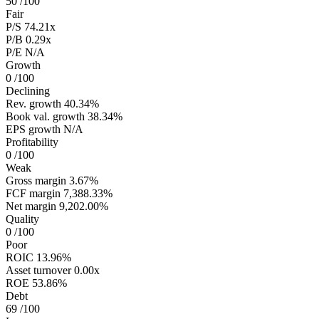
50
/100
Fair
P/S
74.21x
P/B
0.29x
P/E
N/A
Growth
0
/100
Declining
Rev. growth
40.34%
Book val. growth
38.34%
EPS growth
N/A
Profitability
0
/100
Weak
Gross margin
3.67%
FCF margin
7,388.33%
Net margin
9,202.00%
Quality
0
/100
Poor
ROIC
13.96%
Asset turnover
0.00x
ROE
53.86%
Debt
69
/100