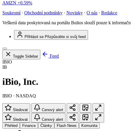
AMZN
+0.59%
Soukromí
·
Obchodní podmínky
·
Novinky
·
O nás
·
Redakce
Veškerá data poskytovaná na portálu Bulios slouží pouze k informač
Přihlásit se
Přizpůsobte si svůj feed
Feed
Toggle Sidebar
IBIO
IB
iBio, Inc.
IBIO · NASDAQ
Sledovat
Cenový alert
Sledovat
Cenový alert
Přehled
Finance
Články
Flash News
Komunita