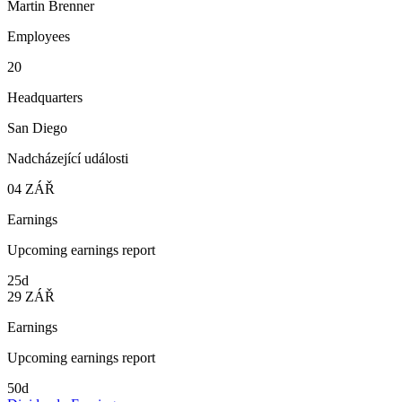
Martin Brenner
Employees
20
Headquarters
San Diego
Nadcházející události
04
ZÁŘ
Earnings
Upcoming earnings report
25d
29
ZÁŘ
Earnings
Upcoming earnings report
50d