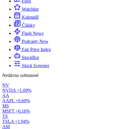
Feed
Watchlist
Kalendář
Články
Flash News
Podcasty
New
Fair Price Index
StockBot
Stock Screener
Nedávno zobrazené
NV
NVDA
+1.09%
AA
AAPL
+0.60%
MS
MSFT
+0.16%
TS
TSLA
+1.94%
AM