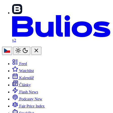
v2
Feed
Watchlist
Kalendář
Články
Flash News
Podcasty
New
Fair Price Index