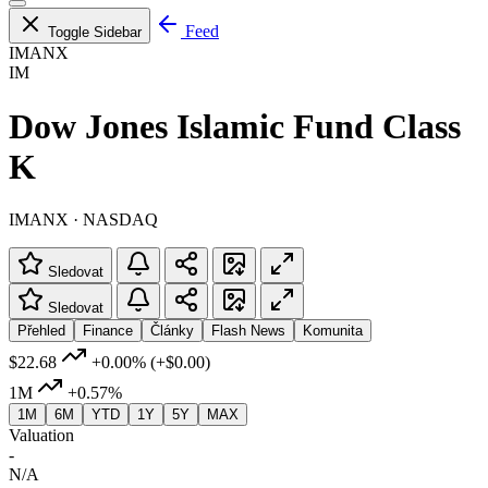
Feed
Toggle Sidebar
IMANX
IM
Dow Jones Islamic Fund Class
K
IMANX · NASDAQ
Sledovat
Sledovat
Přehled
Finance
Články
Flash News
Komunita
$22.68
+0.00%
(+$0.00)
1M
+0.57%
1M
6M
YTD
1Y
5Y
MAX
Valuation
-
N/A