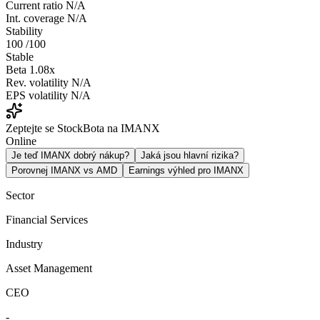
Current ratio
N/A
Int. coverage
N/A
Stability
100
/100
Stable
Beta
1.08x
Rev. volatility
N/A
EPS volatility
N/A
Zeptejte se StockBota na IMANX
Online
Je teď IMANX dobrý nákup?
Jaká jsou hlavní rizika?
Porovnej IMANX vs AMD
Earnings výhled pro IMANX
Sector
Financial Services
Industry
Asset Management
CEO
-