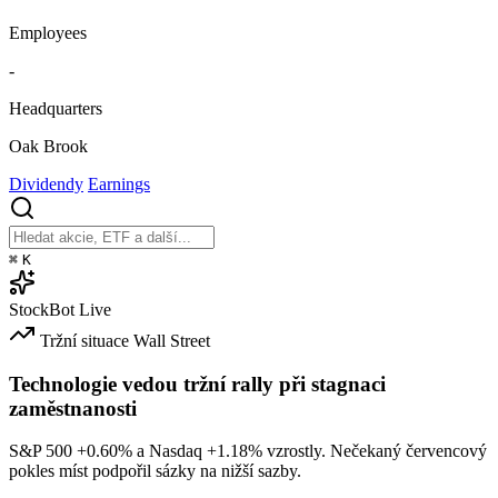
Employees
-
Headquarters
Oak Brook
Dividendy
Earnings
⌘
K
StockBot
Live
Tržní situace
Wall Street
Technologie vedou tržní rally při stagnaci
zaměstnanosti
S&P 500
+0.60%
a Nasdaq
+1.18%
vzrostly. Nečekaný červencový
pokles míst podpořil sázky na nižší sazby.