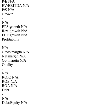
P/E
N/A
EV/EBITDA
N/A
P/S
N/A
Growth
-
N/A
EPS growth
N/A
Rev. growth
N/A
FCF growth
N/A
Profitability
-
N/A
Gross margin
N/A
Net margin
N/A
Op. margin
N/A
Quality
-
N/A
ROIC
N/A
ROE
N/A
ROA
N/A
Debt
-
N/A
Debt/Equity
N/A