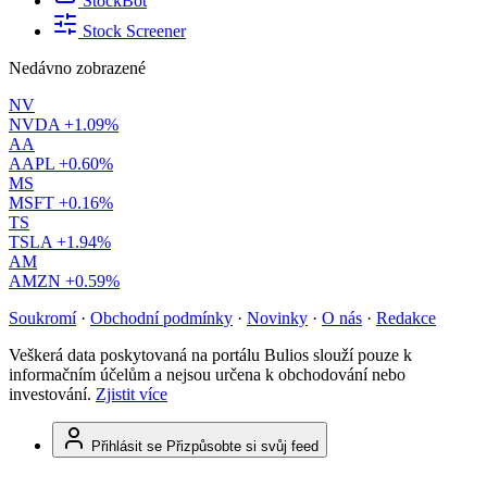
StockBot
Stock Screener
Nedávno zobrazené
NV
NVDA
+1.09%
AA
AAPL
+0.60%
MS
MSFT
+0.16%
TS
TSLA
+1.94%
AM
AMZN
+0.59%
Soukromí
·
Obchodní podmínky
·
Novinky
·
O nás
·
Redakce
Veškerá data poskytovaná na portálu Bulios slouží pouze k
informačním účelům a nejsou určena k obchodování nebo
investování.
Zjistit více
Přihlásit se
Přizpůsobte si svůj feed