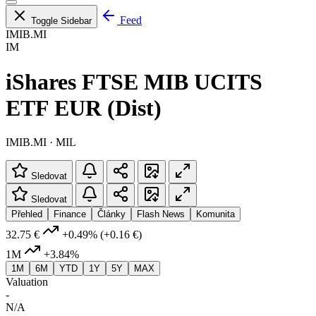
Feed
Toggle Sidebar
IMIB.MI
IM
iShares FTSE MIB UCITS
ETF EUR (Dist)
IMIB.MI · MIL
Sledovat
Sledovat
Přehled
Finance
Články
Flash News
Komunita
32.75 €
+0.49%
(+0.16 €)
1M
+3.84%
1M
6M
YTD
1Y
5Y
MAX
Valuation
-
N/A