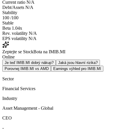
Current ratio
N/A
Debt/Assets
N/A
Stability
100
/100
Stable
Beta
1.04x
Rev. volatility
N/A
EPS volatility
N/A
Zeptejte se StockBota na IMIB.MI
Online
Je teď IMIB.MI dobrý nákup?
Jaká jsou hlavní rizika?
Porovnej IMIB.MI vs AMD
Earnings výhled pro IMIB.MI
Sector
Financial Services
Industry
Asset Management - Global
CEO
-