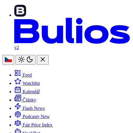
v2
Feed
Watchlist
Kalendář
Články
Flash News
Podcasty
New
Fair Price Index