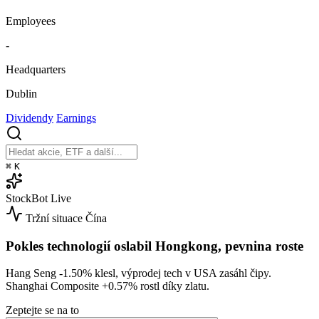
Employees
-
Headquarters
Dublin
Dividendy
Earnings
⌘
K
StockBot
Live
Tržní situace
Čína
Pokles technologií oslabil Hongkong, pevnina roste
Hang Seng
-1.50%
klesl, výprodej tech v USA zasáhl čipy.
Shanghai Composite
+0.57%
rostl díky zlatu.
Zeptejte se na to