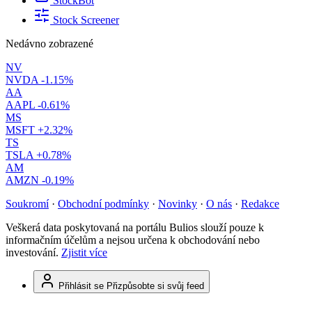
StockBot
Stock Screener
Nedávno zobrazené
NV
NVDA
-1.15%
AA
AAPL
-0.61%
MS
MSFT
+2.32%
TS
TSLA
+0.78%
AM
AMZN
-0.19%
Soukromí
·
Obchodní podmínky
·
Novinky
·
O nás
·
Redakce
Veškerá data poskytovaná na portálu Bulios slouží pouze k
informačním účelům a nejsou určena k obchodování nebo
investování.
Zjistit více
Přihlásit se
Přizpůsobte si svůj feed