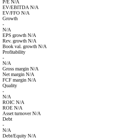
P/E
N/A
EV/EBITDA
N/A
EV/FFO
N/A
Growth
-
N/A
EPS growth
N/A
Rev. growth
N/A
Book val. growth
N/A
Profitability
-
N/A
Gross margin
N/A
Net margin
N/A
FCF margin
N/A
Quality
-
N/A
ROIC
N/A
ROE
N/A
Asset turnover
N/A
Debt
-
N/A
Debt/Equity
N/A