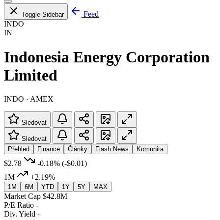
Feed
Toggle Sidebar
INDO
IN
Indonesia Energy Corporation
Limited
INDO · AMEX
Sledovat
Sledovat
Přehled
Finance
Články
Flash News
Komunita
$2.78
-0.18%
(-$0.01)
1M
+2.19%
1M
6M
YTD
1Y
5Y
MAX
Market Cap
$42.8M
P/E Ratio
-
Div. Yield
-