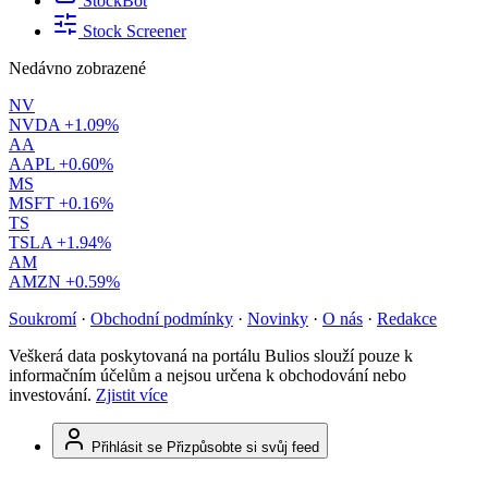
StockBot
Stock Screener
Nedávno zobrazené
NV
NVDA
+1.09%
AA
AAPL
+0.60%
MS
MSFT
+0.16%
TS
TSLA
+1.94%
AM
AMZN
+0.59%
Soukromí
·
Obchodní podmínky
·
Novinky
·
O nás
·
Redakce
Veškerá data poskytovaná na portálu Bulios slouží pouze k
informačním účelům a nejsou určena k obchodování nebo
investování.
Zjistit více
Přihlásit se
Přizpůsobte si svůj feed