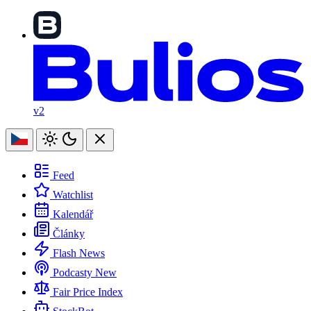
v2
Feed
Watchlist
Kalendář
Články
Flash News
Podcasty
New
Fair Price Index