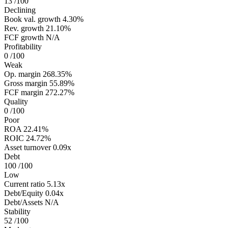
13
/100
Declining
Book val. growth
4.30%
Rev. growth
21.10%
FCF growth
N/A
Profitability
0
/100
Weak
Op. margin
268.35%
Gross margin
55.89%
FCF margin
272.27%
Quality
0
/100
Poor
ROA
22.41%
ROIC
24.72%
Asset turnover
0.09x
Debt
100
/100
Low
Current ratio
5.13x
Debt/Equity
0.04x
Debt/Assets
N/A
Stability
52
/100