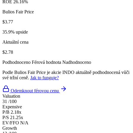
ROE
26.16%
Bulios Fair Price
$3.77
35.9% upside
Aktuální cena
$2.78
Podhodnoceno
Férová hodnota
Nadhodnoceno
Podle Bulios Fair Price je akcie INDO aktuálně podhodnocená vůči
své tržní ceně.
Jak to funguje?
Odemknout férovou cenu
Valuation
31
/100
Expensive
P/B
2.18x
P/S
21.25x
EV/FFO
N/A
Growth