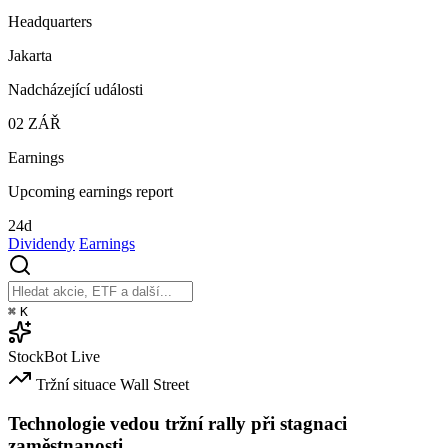
Headquarters
Jakarta
Nadcházející události
02
ZÁŘ
Earnings
Upcoming earnings report
24d
Dividendy
Earnings
⌘
K
StockBot
Live
Tržní situace
Wall Street
Technologie vedou tržní rally při stagnaci
zaměstnanosti