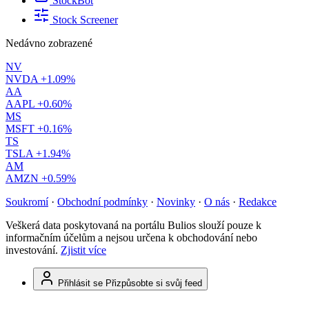
StockBot
Stock Screener
Nedávno zobrazené
NV
NVDA
+1.09%
AA
AAPL
+0.60%
MS
MSFT
+0.16%
TS
TSLA
+1.94%
AM
AMZN
+0.59%
Soukromí
·
Obchodní podmínky
·
Novinky
·
O nás
·
Redakce
Veškerá data poskytovaná na portálu Bulios slouží pouze k
informačním účelům a nejsou určena k obchodování nebo
investování.
Zjistit více
Přihlásit se
Přizpůsobte si svůj feed