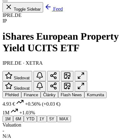
Feed
Toggle Sidebar
IPRE.DE
IP
iShares European Property
Yield UCITS ETF
IPRE.DE · XETRA
Sledovat
Sledovat
Přehled
Finance
Články
Flash News
Komunita
4.93 €
+0.56%
(+0.03 €)
1M
+1.03%
1M
6M
YTD
1Y
5Y
MAX
Valuation
-
N/A