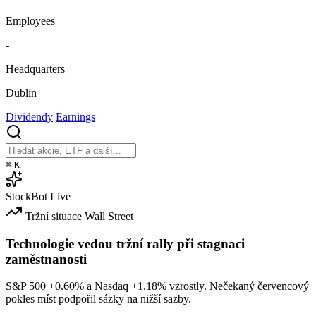
Employees
-
Headquarters
Dublin
Dividendy
Earnings
⌘
K
StockBot
Live
Tržní situace
Wall Street
Technologie vedou tržní rally při stagnaci
zaměstnanosti
S&P 500
+0.60%
a Nasdaq
+1.18%
vzrostly. Nečekaný červencový
pokles míst podpořil sázky na nižší sazby.