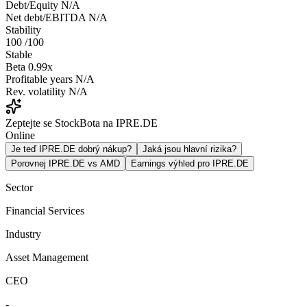
Debt/Equity
N/A
Net debt/EBITDA
N/A
Stability
100
/100
Stable
Beta
0.99x
Profitable years
N/A
Rev. volatility
N/A
Zeptejte se StockBota na IPRE.DE
Online
Je teď IPRE.DE dobrý nákup?
Jaká jsou hlavní rizika?
Porovnej IPRE.DE vs AMD
Earnings výhled pro IPRE.DE
Sector
Financial Services
Industry
Asset Management
CEO
-