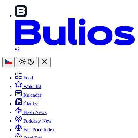
v2
Feed
Watchlist
Kalendář
Články
Flash News
Podcasty
New
Fair Price Index