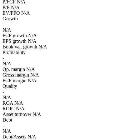
P/FCF
N/A
P/E
N/A
EV/FFO
N/A
Growth
-
N/A
FCF growth
N/A
EPS growth
N/A
Book val. growth
N/A
Profitability
-
N/A
Op. margin
N/A
Gross margin
N/A
FCF margin
N/A
Quality
-
N/A
ROA
N/A
ROIC
N/A
Asset turnover
N/A
Debt
-
N/A
Debt/Assets
N/A