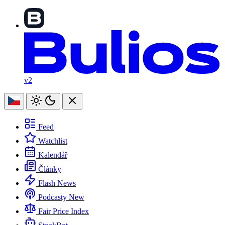
v2
Feed
Watchlist
Kalendář
Články
Flash News
Podcasty
New
Fair Price Index