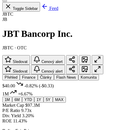
Feed
Toggle Sidebar
JBTC
JB
JBT Bancorp Inc.
JBTC · OTC
Sledovat
Cenový alert
Sledovat
Cenový alert
Přehled
Finance
Články
Flash News
Komunita
$40.00
-0.82%
(-$0.33)
1M
+6.67%
1M
6M
YTD
1Y
5Y
MAX
Market Cap
$97.3M
P/E Ratio
9.73x
Div. Yield
3.20%
ROE
11.43%