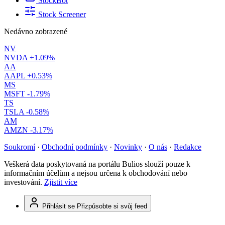
StockBot
Stock Screener
Nedávno zobrazené
NV
NVDA
+1.09%
AA
AAPL
+0.53%
MS
MSFT
-1.79%
TS
TSLA
-0.58%
AM
AMZN
-3.17%
Soukromí
·
Obchodní podmínky
·
Novinky
·
O nás
·
Redakce
Veškerá data poskytovaná na portálu Bulios slouží pouze k
informačním účelům a nejsou určena k obchodování nebo
investování.
Zjistit více
Přihlásit se
Přizpůsobte si svůj feed