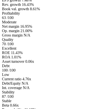
EPS growth
7.48%
Rev. growth
16.43%
Book val. growth
8.61%
Profitability
63
/100
Moderate
Net margin
16.95%
Op. margin
21.00%
Gross margin
N/A
Quality
70
/100
Excellent
ROE
11.43%
ROA
1.01%
Asset turnover
0.06x
Debt
100
/100
Low
Current ratio
4.76x
Debt/Equity
N/A
Int. coverage
N/A
Stability
87
/100
Stable
Beta
0.66x