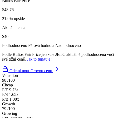
Bulios Fair Price
$48.76
21.9% upside
Aktuální cena
$40
Podhodnoceno
Férová hodnota
Nadhodnoceno
Podle Bulios Fair Price je akcie JBTC aktuálně podhodnocená vůči
své tržní ceně.
Jak to funguje?
Odemknout férovou cenu
Valuation
98
/100
Cheap
P/E
9.73x
P/S
1.65x
P/B
1.08x
Growth
79
/100
Growing