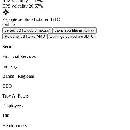
Rev. volatility
11.18%
EPS volatility
20.67%
Zeptejte se StockBota na JBTC
Online
Je teď JBTC dobrý nákup?
Jaká jsou hlavní rizika?
Porovnej JBTC vs AMD
Earnings výhled pro JBTC
Sector
Financial Services
Industry
Banks - Regional
CEO
Troy A. Peters
Employees
160
Headquarters