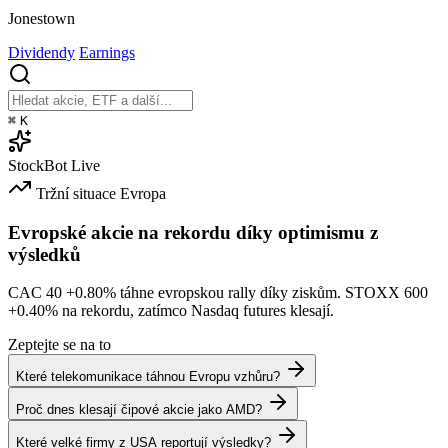
Jonestown
Dividendy
Earnings
⌘
K
StockBot
Live
Tržní situace
Evropa
Evropské akcie na rekordu díky optimismu z
výsledků
CAC 40
+0.80%
táhne evropskou rally díky ziskům. STOXX 600
+0.40%
na rekordu, zatímco Nasdaq futures klesají.
Zeptejte se na to
Které telekomunikace táhnou Evropu vzhůru?
Proč dnes klesají čipové akcie jako AMD?
Které velké firmy z USA reportují výsledky?