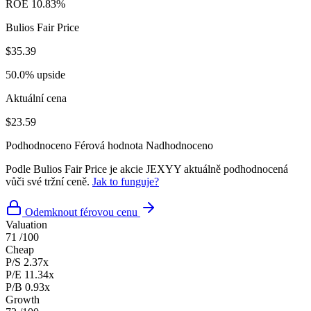
ROE
10.83%
Bulios Fair Price
$35.39
50.0% upside
Aktuální cena
$23.59
Podhodnoceno
Férová hodnota
Nadhodnoceno
Podle Bulios Fair Price je akcie JEXYY aktuálně podhodnocená
vůči své tržní ceně.
Jak to funguje?
Odemknout férovou cenu
Valuation
71
/100
Cheap
P/S
2.37x
P/E
11.34x
P/B
0.93x
Growth