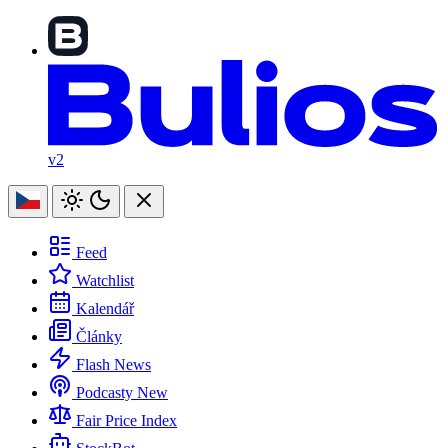
v2
Feed
Watchlist
Kalendář
Články
Flash News
Podcasty
New
Fair Price Index