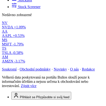
StockBot
Stock Screener
Nedávno zobrazené
NV
NVDA
+1.09%
AA
AAPL
+0.53%
MS
MSFT
-1.79%
TS
TSLA
-0.58%
AM
AMZN
-3.17%
Soukromí
·
Obchodní podmínky
·
Novinky
·
O nás
·
Redakce
Veškerá data poskytovaná na portálu Bulios slouží pouze k
informačním účelům a nejsou určena k obchodování nebo
investování.
Zjistit více
Přihlásit se
Přizpůsobte si svůj feed