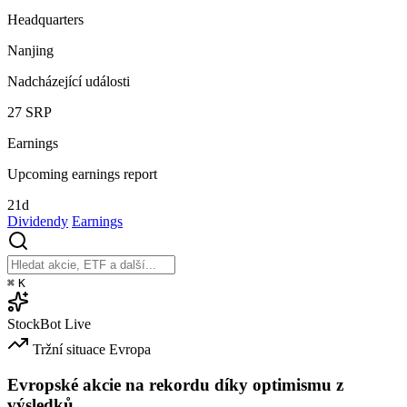
Headquarters
Nanjing
Nadcházející události
27
SRP
Earnings
Upcoming earnings report
21d
Dividendy
Earnings
⌘
K
StockBot
Live
Tržní situace
Evropa
Evropské akcie na rekordu díky optimismu z
výsledků