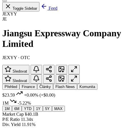
Feed
Toggle Sidebar
JEXYY
JE
Jiangsu Expressway Company
Limited
JEXYY · OTC
Sledovat
Sledovat
Přehled
Finance
Články
Flash News
Komunita
$23.59
+0.00%
(+$0.00)
1M
-5.22%
1M
6M
YTD
1Y
5Y
MAX
Market Cap
¥40.1B
P/E Ratio
11.34x
Div. Yield
11.91%