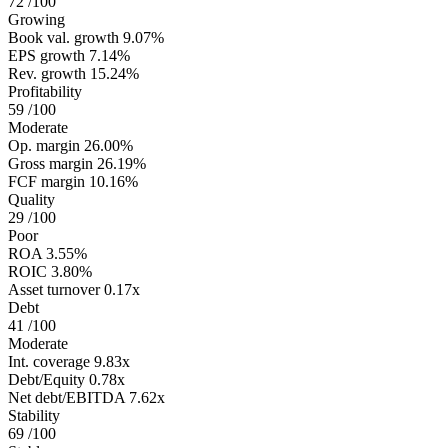
72
/100
Growing
Book val. growth
9.07%
EPS growth
7.14%
Rev. growth
15.24%
Profitability
59
/100
Moderate
Op. margin
26.00%
Gross margin
26.19%
FCF margin
10.16%
Quality
29
/100
Poor
ROA
3.55%
ROIC
3.80%
Asset turnover
0.17x
Debt
41
/100
Moderate
Int. coverage
9.83x
Debt/Equity
0.78x
Net debt/EBITDA
7.62x
Stability
69
/100