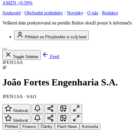
AMZN
+0.59%
Soukromí
·
Obchodní podmínky
·
Novinky
·
O nás
·
Redakce
Veškerá data poskytovaná na portálu Bulios slouží pouze k informač
Přihlásit se
Přizpůsobte si svůj feed
Feed
Toggle Sidebar
JFEN3.SA
JF
João Fortes Engenharia S.A.
JFEN3.SA · SAO
Sledovat
Sledovat
Přehled
Finance
Články
Flash News
Komunita