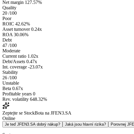
Net margin
127.57%
Quality
20
/100
Poor
ROIC
42.62%
Asset turnover
0.24x
ROA
30.06%
Debt
47
/100
Moderate
Current ratio
1.02x
Debt/Assets
0.47x
Int. coverage
-23.07x
Stability
26
/100
Unstable
Beta
0.67x
Profitable years
0
Rev. volatility
648.32%
Zeptejte se StockBota na JFEN3.SA
Online
Je teď JFEN3.SA dobrý nákup?
Jaká jsou hlavní rizika?
Porovnej JF