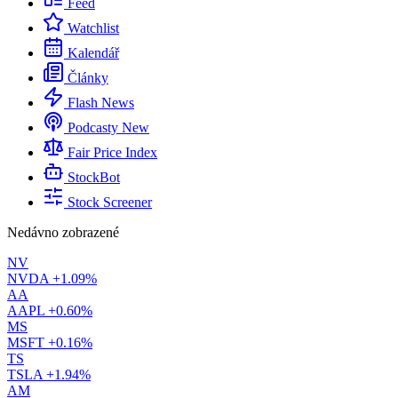
Feed
Watchlist
Kalendář
Články
Flash News
Podcasty
New
Fair Price Index
StockBot
Stock Screener
Nedávno zobrazené
NV
NVDA
+1.09%
AA
AAPL
+0.60%
MS
MSFT
+0.16%
TS
TSLA
+1.94%
AM