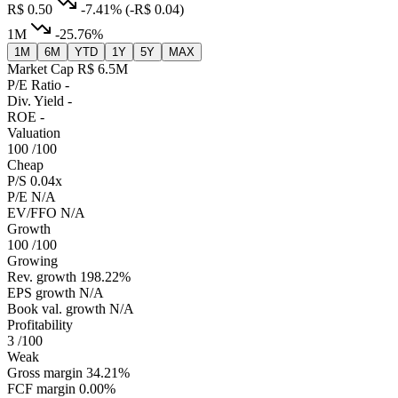
R$ 0.50
-7.41%
(-R$ 0.04)
1M
-25.76%
1M
6M
YTD
1Y
5Y
MAX
Market Cap
R$ 6.5M
P/E Ratio
-
Div. Yield
-
ROE
-
Valuation
100
/100
Cheap
P/S
0.04x
P/E
N/A
EV/FFO
N/A
Growth
100
/100
Growing
Rev. growth
198.22%
EPS growth
N/A
Book val. growth
N/A
Profitability
3
/100
Weak
Gross margin
34.21%
FCF margin
0.00%