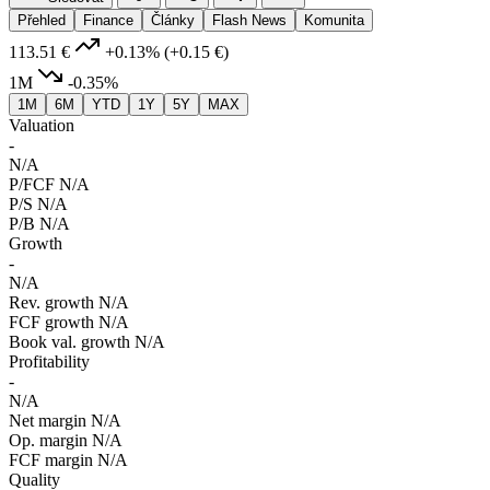
Přehled
Finance
Články
Flash News
Komunita
113.51 €
+0.13%
(+0.15 €)
1M
-0.35%
1M
6M
YTD
1Y
5Y
MAX
Valuation
-
N/A
P/FCF
N/A
P/S
N/A
P/B
N/A
Growth
-
N/A
Rev. growth
N/A
FCF growth
N/A
Book val. growth
N/A
Profitability
-
N/A
Net margin
N/A
Op. margin
N/A
FCF margin
N/A
Quality