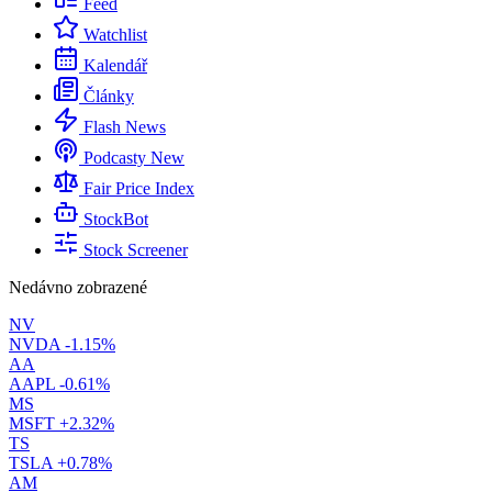
Feed
Watchlist
Kalendář
Články
Flash News
Podcasty
New
Fair Price Index
StockBot
Stock Screener
Nedávno zobrazené
NV
NVDA
-1.15%
AA
AAPL
-0.61%
MS
MSFT
+2.32%
TS
TSLA
+0.78%
AM