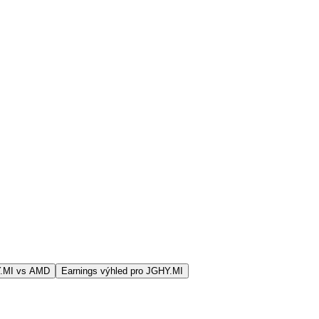
Y.MI vs AMD
Earnings výhled pro JGHY.MI