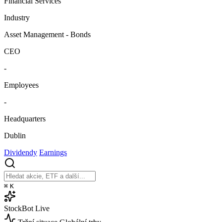
Financial Services
Industry
Asset Management - Bonds
CEO
-
Employees
-
Headquarters
Dublin
Dividendy
Earnings
⌘
K
StockBot
Live