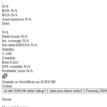
-
N/A
ROE
N/A
ROA
N/A
Asset turnover
N/A
Debt
-
N/A
Debt/Assets
N/A
Int. coverage
N/A
Net debt/EBITDA
N/A
Stability
5
/100
Unstable
Beta
0.42x
EPS volatility
N/A
Profitable years
N/A
Zeptejte se StockBota na JGHY.MI
Online
Je teď JGHY.MI dobrý nákup?
Jaká jsou hlavní rizika?
Porovnej JGH
Sector