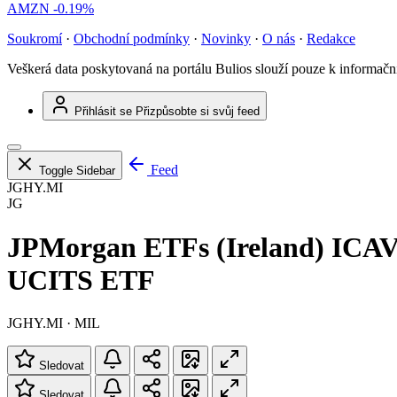
AMZN
-0.19%
Soukromí
·
Obchodní podmínky
·
Novinky
·
O nás
·
Redakce
Veškerá data poskytovaná na portálu Bulios slouží pouze k informač
Přihlásit se
Přizpůsobte si svůj feed
Feed
Toggle Sidebar
JGHY.MI
JG
JPMorgan ETFs (Ireland) ICAV 
UCITS ETF
JGHY.MI · MIL
Sledovat
Sledovat