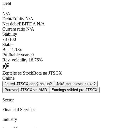
Debt
-
N/A
Debt/Equity
N/A
Net debt/EBITDA
N/A
Current ratio
N/A
Stability
73
/100
Stable
Beta
1.18x
Profitable years
0
Rev. volatility
16.76%
Zeptejte se StockBota na JTSCX
Online
Je teď JTSCX dobrý nákup?
Jaká jsou hlavní rizika?
Porovnej JTSCX vs AMD
Earnings výhled pro JTSCX
Sector
Financial Services
Industry