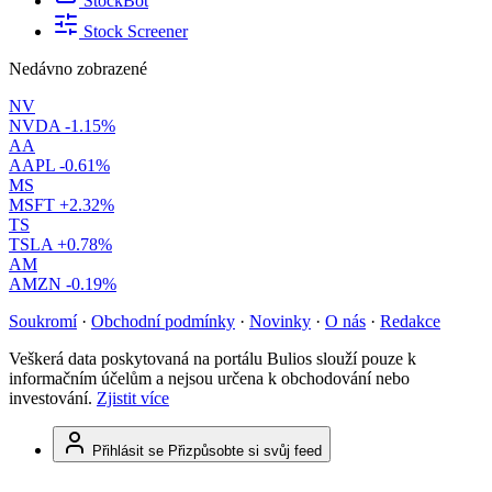
StockBot
Stock Screener
Nedávno zobrazené
NV
NVDA
-1.15%
AA
AAPL
-0.61%
MS
MSFT
+2.32%
TS
TSLA
+0.78%
AM
AMZN
-0.19%
Soukromí
·
Obchodní podmínky
·
Novinky
·
O nás
·
Redakce
Veškerá data poskytovaná na portálu Bulios slouží pouze k
informačním účelům a nejsou určena k obchodování nebo
investování.
Zjistit více
Přihlásit se
Přizpůsobte si svůj feed