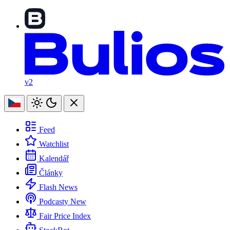
v2
Feed
Watchlist
Kalendář
Články
Flash News
Podcasty
New
Fair Price Index