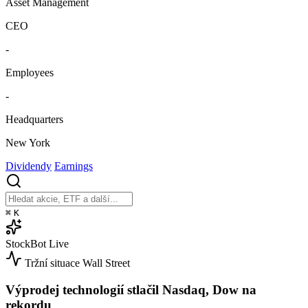
Asset Management
CEO
-
Employees
-
Headquarters
New York
Dividendy
Earnings
⌘
K
StockBot
Live
Tržní situace
Wall Street
Výprodej technologií stlačil Nasdaq, Dow na
rekordu