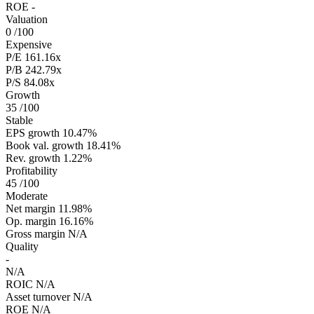
ROE
-
Valuation
0
/100
Expensive
P/E
161.16x
P/B
242.79x
P/S
84.08x
Growth
35
/100
Stable
EPS growth
10.47%
Book val. growth
18.41%
Rev. growth
1.22%
Profitability
45
/100
Moderate
Net margin
11.98%
Op. margin
16.16%
Gross margin
N/A
Quality
-
N/A
ROIC
N/A
Asset turnover
N/A
ROE
N/A