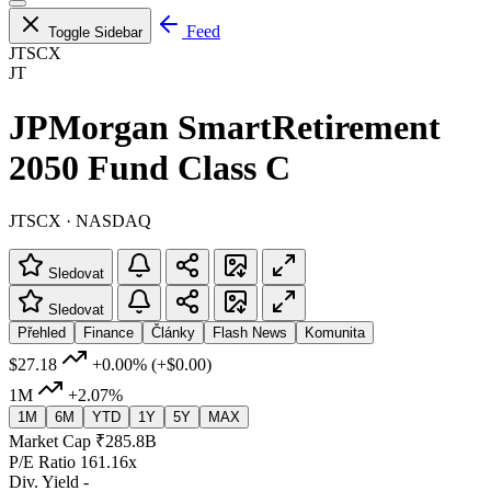
Feed
Toggle Sidebar
JTSCX
JT
JPMorgan SmartRetirement
2050 Fund Class C
JTSCX · NASDAQ
Sledovat
Sledovat
Přehled
Finance
Články
Flash News
Komunita
$27.18
+0.00%
(+$0.00)
1M
+2.07%
1M
6M
YTD
1Y
5Y
MAX
Market Cap
₹285.8B
P/E Ratio
161.16x
Div. Yield
-