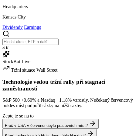
Headquarters
Kansas City
Dividendy
Earnings
⌘
K
StockBot
Live
Tržní situace
Wall Street
Technologie vedou tržní rally při stagnaci
zaměstnanosti
S&P 500
+0.60%
a Nasdaq
+1.18%
vzrostly. Nečekaný červencový
pokles míst podpořil sázky na nižší sazby.
Zeptejte se na to
Proč v USA v červenci ubylo pracovních míst?
Které technologické tituly dnes táhly Nasdaq?