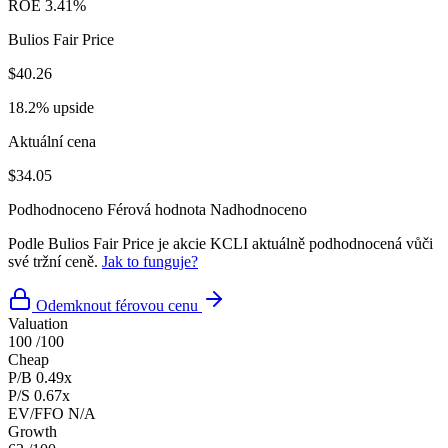
ROE
3.41%
Bulios Fair Price
$40.26
18.2% upside
Aktuální cena
$34.05
Podhodnoceno
Férová hodnota
Nadhodnoceno
Podle Bulios Fair Price je akcie KCLI aktuálně podhodnocená vůči
své tržní ceně.
Jak to funguje?
Odemknout férovou cenu
Valuation
100
/100
Cheap
P/B
0.49x
P/S
0.67x
EV/FFO
N/A
Growth