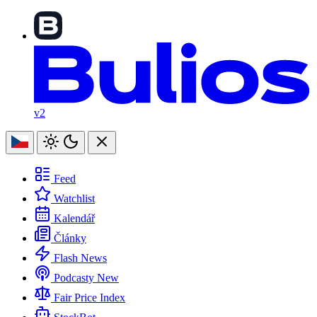
v2
Feed
Watchlist
Kalendář
Články
Flash News
Podcasty
New
Fair Price Index