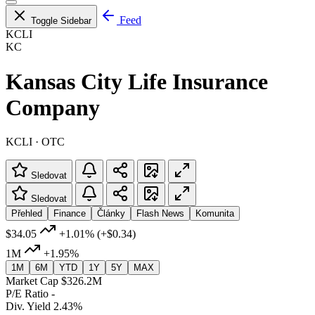
Feed
Toggle Sidebar
KCLI
KC
Kansas City Life Insurance
Company
KCLI · OTC
Sledovat
Sledovat
Přehled
Finance
Články
Flash News
Komunita
$34.05
+1.01%
(+$0.34)
1M
+1.95%
1M
6M
YTD
1Y
5Y
MAX
Market Cap
$326.2M
P/E Ratio
-
Div. Yield
2.43%