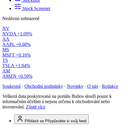
StockBot
Stock Screener
Nedávno zobrazené
NV
NVDA
+1.09%
AA
AAPL
+0.60%
MS
MSFT
+0.16%
TS
TSLA
+1.94%
AM
AMZN
+0.59%
Soukromí
·
Obchodní podmínky
·
Novinky
·
O nás
·
Redakce
Veškerá data poskytovaná na portálu Bulios slouží pouze k
informačním účelům a nejsou určena k obchodování nebo
investování.
Zjistit více
Přihlásit se
Přizpůsobte si svůj feed