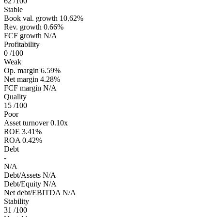
62
/100
Stable
Book val. growth
10.62%
Rev. growth
0.66%
FCF growth
N/A
Profitability
0
/100
Weak
Op. margin
6.59%
Net margin
4.28%
FCF margin
N/A
Quality
15
/100
Poor
Asset turnover
0.10x
ROE
3.41%
ROA
0.42%
Debt
-
N/A
Debt/Assets
N/A
Debt/Equity
N/A
Net debt/EBITDA
N/A
Stability
31
/100