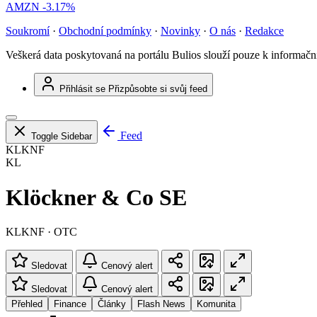
AMZN
-3.17%
Soukromí
·
Obchodní podmínky
·
Novinky
·
O nás
·
Redakce
Veškerá data poskytovaná na portálu Bulios slouží pouze k informač
Přihlásit se
Přizpůsobte si svůj feed
Feed
Toggle Sidebar
KLKNF
KL
Klöckner & Co SE
KLKNF · OTC
Sledovat
Cenový alert
Sledovat
Cenový alert
Přehled
Finance
Články
Flash News
Komunita