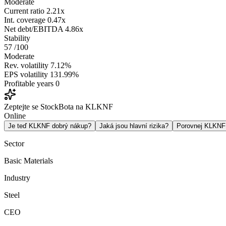
Moderate
Current ratio
2.21x
Int. coverage
0.47x
Net debt/EBITDA
4.86x
Stability
57
/100
Moderate
Rev. volatility
7.12%
EPS volatility
131.99%
Profitable years
0
Zeptejte se StockBota na KLKNF
Online
Je teď KLKNF dobrý nákup?
Jaká jsou hlavní rizika?
Porovnej KLKN
Sector
Basic Materials
Industry
Steel
CEO