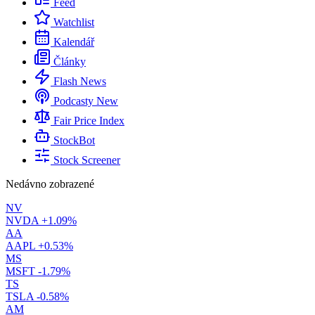
Feed
Watchlist
Kalendář
Články
Flash News
Podcasty
New
Fair Price Index
StockBot
Stock Screener
Nedávno zobrazené
NV
NVDA
+1.09%
AA
AAPL
+0.53%
MS
MSFT
-1.79%
TS
TSLA
-0.58%
AM