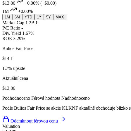
$13.86
+0.00%
(+$0.00)
1M
+0.00%
1M
6M
YTD
1Y
5Y
MAX
Market Cap
1.2B €
P/E Ratio
-
Div. Yield
1.67%
ROE
3.29%
Bulios Fair Price
$14.1
1.7% upside
Aktuální cena
$13.86
Podhodnoceno
Férová hodnota
Nadhodnoceno
Podle Bulios Fair Price se akcie KLKNF aktuálně obchoduje blízko 
Odemknout férovou cenu
Valuation