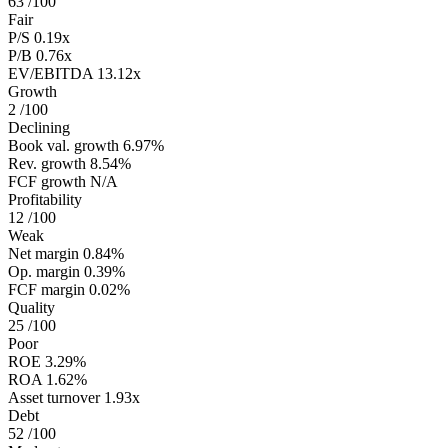
63
/100
Fair
P/S
0.19x
P/B
0.76x
EV/EBITDA
13.12x
Growth
2
/100
Declining
Book val. growth
6.97%
Rev. growth
8.54%
FCF growth
N/A
Profitability
12
/100
Weak
Net margin
0.84%
Op. margin
0.39%
FCF margin
0.02%
Quality
25
/100
Poor
ROE
3.29%
ROA
1.62%
Asset turnover
1.93x
Debt
52
/100