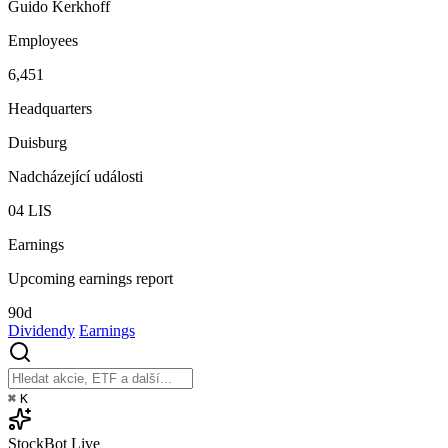
Guido Kerkhoff
Employees
6,451
Headquarters
Duisburg
Nadcházející události
04
LIS
Earnings
Upcoming earnings report
90d
Dividendy
Earnings
⌘
K
StockBot
Live