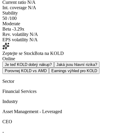
Current ratio
N/A
Int. coverage
N/A
Stability
50
/100
Moderate
Beta
-3.29x
Rev. volatility
N/A
EPS volatility
N/A
Zeptejte se StockBota na KOLD
Online
Je teď KOLD dobrý nákup?
Jaká jsou hlavní rizika?
Porovnej KOLD vs AMD
Earnings výhled pro KOLD
Sector
Financial Services
Industry
Asset Management - Leveraged
CEO
-