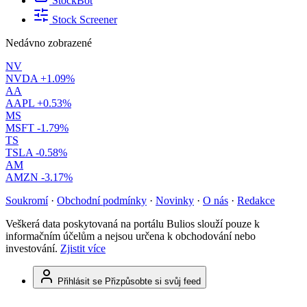
StockBot
Stock Screener
Nedávno zobrazené
NV
NVDA
+1.09%
AA
AAPL
+0.53%
MS
MSFT
-1.79%
TS
TSLA
-0.58%
AM
AMZN
-3.17%
Soukromí
·
Obchodní podmínky
·
Novinky
·
O nás
·
Redakce
Veškerá data poskytovaná na portálu Bulios slouží pouze k
informačním účelům a nejsou určena k obchodování nebo
investování.
Zjistit více
Přihlásit se
Přizpůsobte si svůj feed