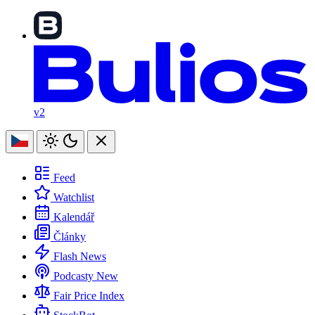
v2
Feed
Watchlist
Kalendář
Články
Flash News
Podcasty
New
Fair Price Index