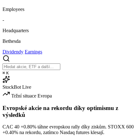
Employees
-
Headquarters
Bethesda
Dividendy
Earnings
⌘
K
StockBot
Live
Tržní situace
Evropa
Evropské akcie na rekordu díky optimismu z
výsledků
CAC 40
+0.80%
táhne evropskou rally díky ziskům. STOXX 600
+0.40%
na rekordu, zatímco Nasdaq futures klesají.