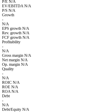
P/E
N/A
EV/EBITDA
N/A
P/S
N/A
Growth
-
N/A
EPS growth
N/A
Rev. growth
N/A
FCF growth
N/A
Profitability
-
N/A
Gross margin
N/A
Net margin
N/A
Op. margin
N/A
Quality
-
N/A
ROIC
N/A
ROE
N/A
ROA
N/A
Debt
-
N/A
Debt/Equity
N/A