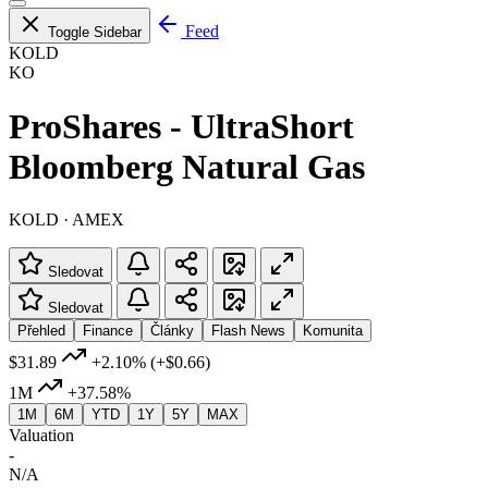
Feed
Toggle Sidebar
KOLD
KO
ProShares - UltraShort
Bloomberg Natural Gas
KOLD · AMEX
Sledovat
Sledovat
Přehled
Finance
Články
Flash News
Komunita
$31.89
+2.10%
(+$0.66)
1M
+37.58%
1M
6M
YTD
1Y
5Y
MAX
Valuation
-
N/A