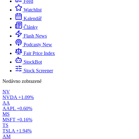
Feed
Watchlist
Kalendář
Články
Flash News
Podcasty
New
Fair Price Index
StockBot
Stock Screener
Nedávno zobrazené
NV
NVDA
+1.09%
AA
AAPL
+0.60%
MS
MSFT
+0.16%
TS
TSLA
+1.94%
AM