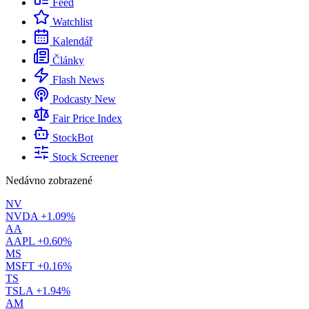
Feed
Watchlist
Kalendář
Články
Flash News
Podcasty
New
Fair Price Index
StockBot
Stock Screener
Nedávno zobrazené
NV
NVDA
+1.09%
AA
AAPL
+0.60%
MS
MSFT
+0.16%
TS
TSLA
+1.94%
AM