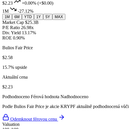
$2.23
+0.00%
(+$0.00)
1M
-27.12%
1M
6M
YTD
1Y
5Y
MAX
Market Cap
$25.3B
P/E Ratio
26.98x
Div. Yield
13.17%
ROE
0.90%
Bulios Fair Price
$2.58
15.7% upside
Aktuální cena
$2.23
Podhodnoceno
Férová hodnota
Nadhodnoceno
Podle Bulios Fair Price je akcie KRYPF aktuálně podhodnocená vůči 
Odemknout férovou cenu
Valuation