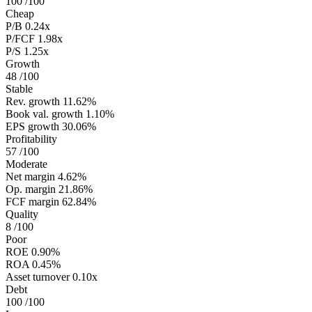
100
/100
Cheap
P/B
0.24x
P/FCF
1.98x
P/S
1.25x
Growth
48
/100
Stable
Rev. growth
11.62%
Book val. growth
1.10%
EPS growth
30.06%
Profitability
57
/100
Moderate
Net margin
4.62%
Op. margin
21.86%
FCF margin
62.84%
Quality
8
/100
Poor
ROE
0.90%
ROA
0.45%
Asset turnover
0.10x
Debt
100
/100