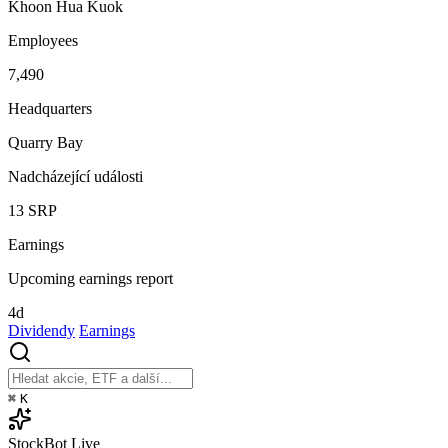
Khoon Hua Kuok
Employees
7,490
Headquarters
Quarry Bay
Nadcházející události
13
SRP
Earnings
Upcoming earnings report
4d
Dividendy
Earnings
⌘
K
StockBot
Live