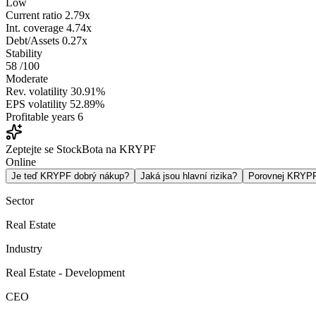
Low
Current ratio
2.79x
Int. coverage
4.74x
Debt/Assets
0.27x
Stability
58
/100
Moderate
Rev. volatility
30.91%
EPS volatility
52.89%
Profitable years
6
Zeptejte se StockBota na KRYPF
Online
Je teď KRYPF dobrý nákup?
Jaká jsou hlavní rizika?
Porovnej KRYP
Sector
Real Estate
Industry
Real Estate - Development
CEO