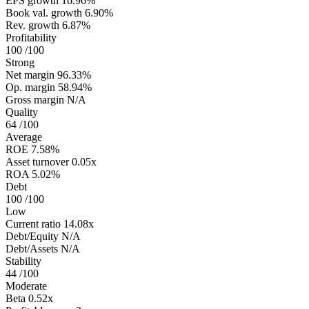
EPS growth
16.96%
Book val. growth
6.90%
Rev. growth
6.87%
Profitability
100
/100
Strong
Net margin
96.33%
Op. margin
58.94%
Gross margin
N/A
Quality
64
/100
Average
ROE
7.58%
Asset turnover
0.05x
ROA
5.02%
Debt
100
/100
Low
Current ratio
14.08x
Debt/Equity
N/A
Debt/Assets
N/A
Stability
44
/100
Moderate
Beta
0.52x