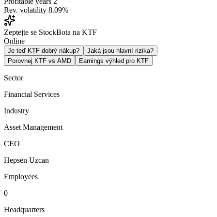
Profitable years
2
Rev. volatility
8.09%
Zeptejte se StockBota na KTF
Online
Je teď KTF dobrý nákup?
Jaká jsou hlavní rizika?
Porovnej KTF vs AMD
Earnings výhled pro KTF
Sector
Financial Services
Industry
Asset Management
CEO
Hepsen Uzcan
Employees
0
Headquarters