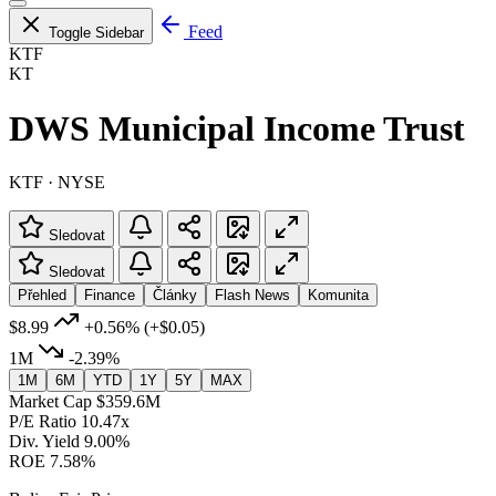
Feed
Toggle Sidebar
KTF
KT
DWS Municipal Income Trust
KTF · NYSE
Sledovat
Sledovat
Přehled
Finance
Články
Flash News
Komunita
$8.99
+0.56%
(+$0.05)
1M
-2.39%
1M
6M
YTD
1Y
5Y
MAX
Market Cap
$359.6M
P/E Ratio
10.47x
Div. Yield
9.00%
ROE
7.58%