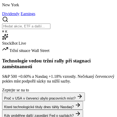
New York
Dividendy
Earnings
⌘
K
StockBot
Live
Tržní situace
Wall Street
Technologie vedou tržní rally při stagnaci
zaměstnanosti
S&P 500
+0.60%
a Nasdaq
+1.18%
vzrostly. Nečekaný červencový
pokles míst podpořil sázky na nižší sazby.
Zeptejte se na to
Proč v USA v červenci ubylo pracovních míst?
Které technologické tituly dnes táhly Nasdaq?
Kdy proběhne další zasedání Fed o sazbách?