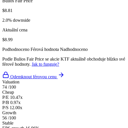
Bulios Fair Price
$8.81
2.0% downside
Aktuální cena
$8.99
Podhodnoceno
Férová hodnota
Nadhodnoceno
Podle Bulios Fair Price se akcie KTF aktuálně obchoduje blízko své
férové hodnoty.
Jak to funguje?
Odemknout férovou cenu
Valuation
74
/100
Cheap
P/E
10.47x
P/B
0.97x
P/S
12.00x
Growth
56
/100
Stable