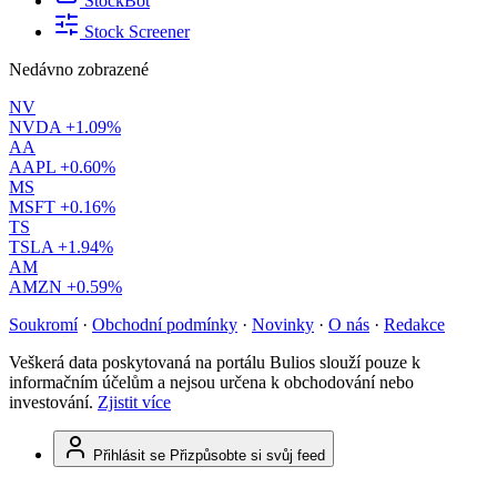
StockBot
Stock Screener
Nedávno zobrazené
NV
NVDA
+1.09%
AA
AAPL
+0.60%
MS
MSFT
+0.16%
TS
TSLA
+1.94%
AM
AMZN
+0.59%
Soukromí
·
Obchodní podmínky
·
Novinky
·
O nás
·
Redakce
Veškerá data poskytovaná na portálu Bulios slouží pouze k
informačním účelům a nejsou určena k obchodování nebo
investování.
Zjistit více
Přihlásit se
Přizpůsobte si svůj feed