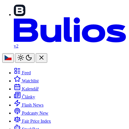
v2
Feed
Watchlist
Kalendář
Články
Flash News
Podcasty
New
Fair Price Index