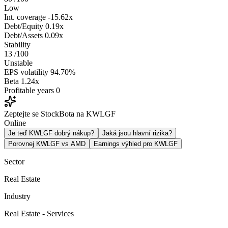
Low
Int. coverage
-15.62x
Debt/Equity
0.19x
Debt/Assets
0.09x
Stability
13
/100
Unstable
EPS volatility
94.70%
Beta
1.24x
Profitable years
0
Zeptejte se StockBota na KWLGF
Online
Je teď KWLGF dobrý nákup?
Jaká jsou hlavní rizika?
Porovnej KWLGF vs AMD
Earnings výhled pro KWLGF
Sector
Real Estate
Industry
Real Estate - Services