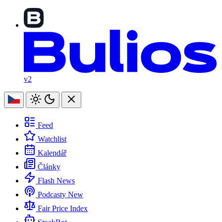
v2
Feed
Watchlist
Kalendář
Články
Flash News
Podcasty
New
Fair Price Index