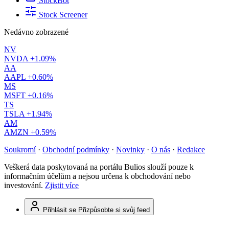
StockBot
Stock Screener
Nedávno zobrazené
NV
NVDA
+1.09%
AA
AAPL
+0.60%
MS
MSFT
+0.16%
TS
TSLA
+1.94%
AM
AMZN
+0.59%
Soukromí
·
Obchodní podmínky
·
Novinky
·
O nás
·
Redakce
Veškerá data poskytovaná na portálu Bulios slouží pouze k
informačním účelům a nejsou určena k obchodování nebo
investování.
Zjistit více
Přihlásit se
Přizpůsobte si svůj feed