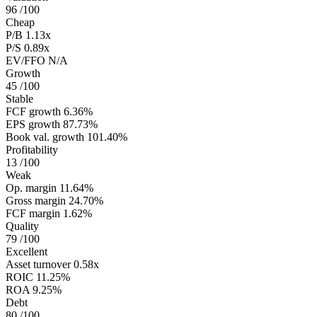
96
/100
Cheap
P/B
1.13x
P/S
0.89x
EV/FFO
N/A
Growth
45
/100
Stable
FCF growth
6.36%
EPS growth
87.73%
Book val. growth
101.40%
Profitability
13
/100
Weak
Op. margin
11.64%
Gross margin
24.70%
FCF margin
1.62%
Quality
79
/100
Excellent
Asset turnover
0.58x
ROIC
11.25%
ROA
9.25%
Debt
80
/100