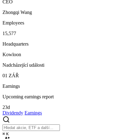
CEO
Zhongqi Wang
Employees
15,577
Headquarters
Kowloon
Nadcházející události
01
ZÁŘ
Earnings
Upcoming earnings report
23d
Dividendy
Earnings
⌘
K