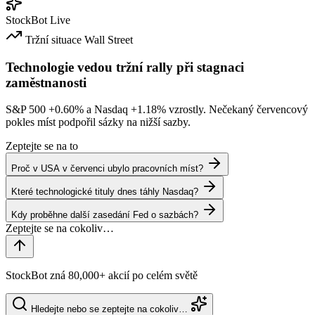
StockBot
Live
Tržní situace
Wall Street
Technologie vedou tržní rally při stagnaci
zaměstnanosti
S&P 500
+0.60%
a Nasdaq
+1.18%
vzrostly. Nečekaný červencový
pokles míst podpořil sázky na nižší sazby.
Zeptejte se na to
Proč v USA v červenci ubylo pracovních míst?
Které technologické tituly dnes táhly Nasdaq?
Kdy proběhne další zasedání Fed o sazbách?
StockBot zná 80,000+ akcií po celém světě
Hledejte nebo se zeptejte na cokoliv…