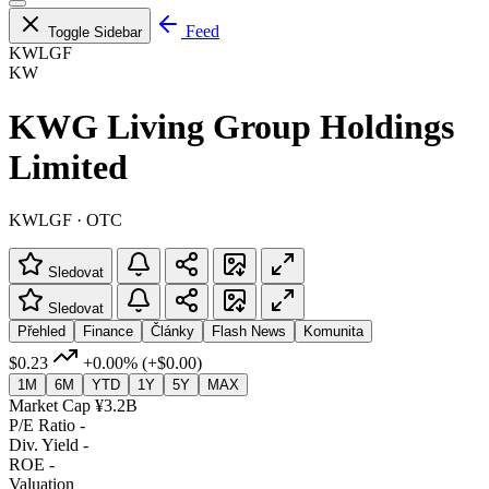
Feed
Toggle Sidebar
KWLGF
KW
KWG Living Group Holdings
Limited
KWLGF · OTC
Sledovat
Sledovat
Přehled
Finance
Články
Flash News
Komunita
$0.23
+0.00%
(+$0.00)
1M
6M
YTD
1Y
5Y
MAX
Market Cap
¥3.2B
P/E Ratio
-
Div. Yield
-
ROE
-
Valuation