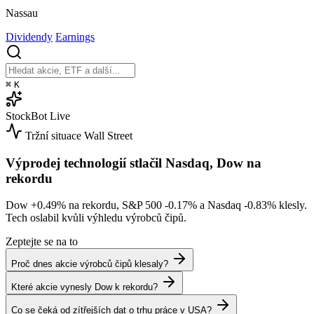
Nassau
Dividendy
Earnings
⌘
K
StockBot
Live
Tržní situace
Wall Street
Výprodej technologií stlačil Nasdaq, Dow na
rekordu
Dow
+0.49%
na rekordu, S&P 500
-0.17%
a Nasdaq
-0.83%
klesly.
Tech oslabil kvůli výhledu výrobců čipů.
Zeptejte se na to
Proč dnes akcie výrobců čipů klesaly?
Které akcie vynesly Dow k rekordu?
Co se čeká od zítřejších dat o trhu práce v USA?