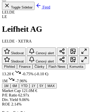
Feed
Toggle Sidebar
LEI.DE
LE
Leifheit AG
LEI.DE · XETRA
Sledovat
Cenový alert
Sledovat
Cenový alert
Přehled
Finance
Články
Flash News
Komunita
13.20 €
-0.75%
(-0.10 €)
1M
-7.96%
1M
6M
YTD
1Y
5Y
MAX
Market Cap
121.0M €
P/E Ratio
62.97x
Div. Yield
9.06%
ROE
2.14%