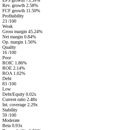
EPS growth
73.59%
Rev. growth
2.58%
FCF growth
11.50%
Profitability
23
/100
Weak
Gross margin
45.24%
Net margin
0.84%
Op. margin
1.56%
Quality
16
/100
Poor
ROIC
1.86%
ROE
2.14%
ROA
1.02%
Debt
83
/100
Low
Debt/Equity
0.02x
Current ratio
2.48x
Int. coverage
2.29x
Stability
59
/100
Moderate
Beta
0.93x