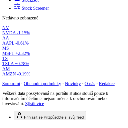
StockBot
Stock Screener
Nedávno zobrazené
NV
NVDA
-1.15%
AA
AAPL
-0.61%
MS
MSFT
+2.32%
TS
TSLA
+0.78%
AM
AMZN
-0.19%
Soukromí
·
Obchodní podmínky
·
Novinky
·
O nás
·
Redakce
Veškerá data poskytovaná na portálu Bulios slouží pouze k
informačním účelům a nejsou určena k obchodování nebo
investování.
Zjistit více
Přihlásit se
Přizpůsobte si svůj feed