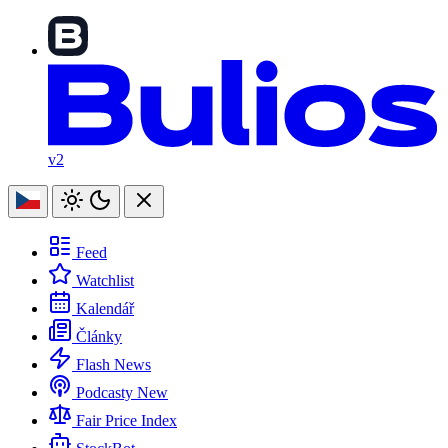
v2
Feed
Watchlist
Kalendář
Články
Flash News
Podcasty
New
Fair Price Index