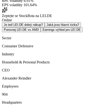
Rev. volatility
6.91%
EPS volatility
101.64%
Zeptejte se StockBota na LEI.DE
Online
Je teď LEI.DE dobrý nákup?
Jaká jsou hlavní rizika?
Porovnej LEI.DE vs AMD
Earnings výhled pro LEI.DE
Sector
Consumer Defensive
Industry
Household & Personal Products
CEO
Alexander Reindler
Employees
904
Headquarters