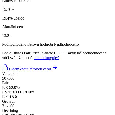
Bulios Fair Price
15.76 €
19.4% upside
Aktuální cena
13.2 €
Podhodnoceno
Férová hodnota
Nadhodnoceno
Podle Bulios Fair Price je akcie LEI.DE aktuálně podhodnocená
vůči své tržní ceně.
Jak to funguje?
Odemknout férovou cenu
Valuation
50
/100
Fair
P/E
62.97x
EV/EBITDA
8.08x
P/S
0.53x
Growth
31
/100
Declining