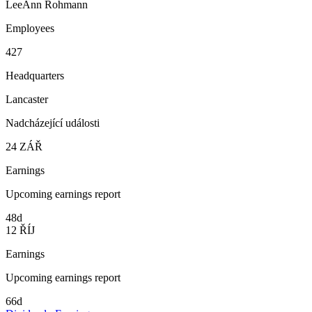
LeeAnn Rohmann
Employees
427
Headquarters
Lancaster
Nadcházející události
24
ZÁŘ
Earnings
Upcoming earnings report
48d
12
ŘÍJ
Earnings
Upcoming earnings report
66d