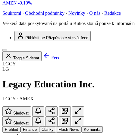
AMZN
-0.19%
Soukromí
·
Obchodní podmínky
·
Novinky
·
O nás
·
Redakce
Veškerá data poskytovaná na portálu Bulios slouží pouze k informač
Přihlásit se
Přizpůsobte si svůj feed
Feed
Toggle Sidebar
LGCY
LG
Legacy Education Inc.
LGCY · AMEX
Sledovat
Sledovat
Přehled
Finance
Články
Flash News
Komunita