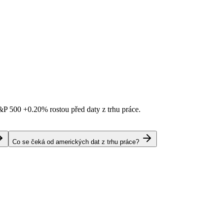
S&P 500
+0.20%
rostou před daty z trhu práce.
Co se čeká od amerických dat z trhu práce?