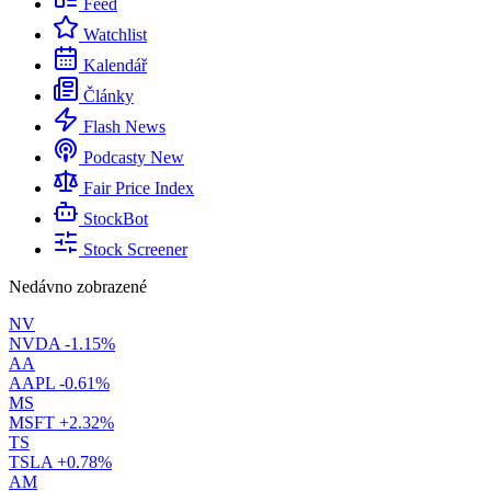
Feed
Watchlist
Kalendář
Články
Flash News
Podcasty
New
Fair Price Index
StockBot
Stock Screener
Nedávno zobrazené
NV
NVDA
-1.15%
AA
AAPL
-0.61%
MS
MSFT
+2.32%
TS
TSLA
+0.78%
AM