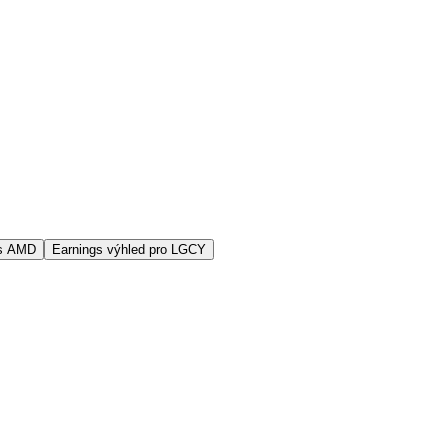
vs AMD
Earnings výhled pro LGCY