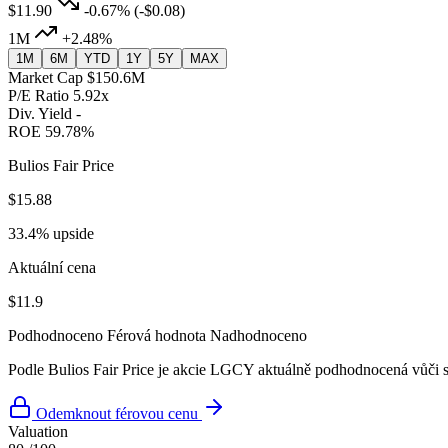
$11.90
-0.67%
(-$0.08)
1M
+2.48%
1M
6M
YTD
1Y
5Y
MAX
Market Cap
$150.6M
P/E Ratio
5.92x
Div. Yield
-
ROE
59.78%
Bulios Fair Price
$15.88
33.4% upside
Aktuální cena
$11.9
Podhodnoceno
Férová hodnota
Nadhodnoceno
Podle Bulios Fair Price je akcie LGCY aktuálně podhodnocená vůči s
Odemknout férovou cenu
Valuation