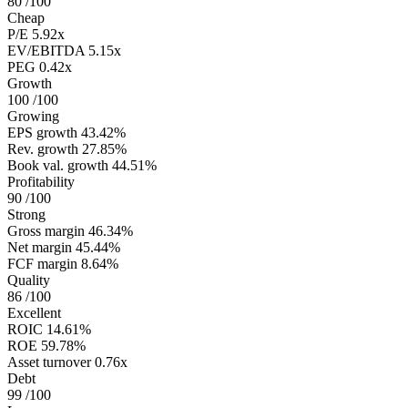
80
/100
Cheap
P/E
5.92x
EV/EBITDA
5.15x
PEG
0.42x
Growth
100
/100
Growing
EPS growth
43.42%
Rev. growth
27.85%
Book val. growth
44.51%
Profitability
90
/100
Strong
Gross margin
46.34%
Net margin
45.44%
FCF margin
8.64%
Quality
86
/100
Excellent
ROIC
14.61%
ROE
59.78%
Asset turnover
0.76x
Debt
99
/100