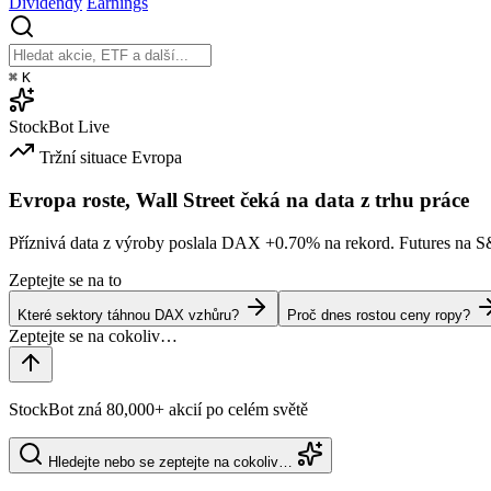
Dividendy
Earnings
⌘
K
StockBot
Live
Tržní situace
Evropa
Evropa roste, Wall Street čeká na data z trhu práce
Příznivá data z výroby poslala DAX
+0.70%
na rekord. Futures na 
Zeptejte se na to
Které sektory táhnou DAX vzhůru?
Proč dnes rostou ceny ropy?
StockBot zná 80,000+ akcií po celém světě
Hledejte nebo se zeptejte na cokoliv…