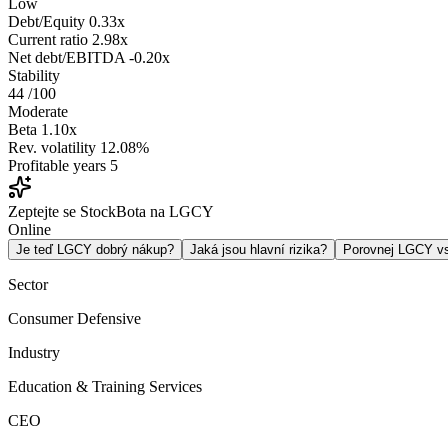
Low
Debt/Equity
0.33x
Current ratio
2.98x
Net debt/EBITDA
-0.20x
Stability
44
/100
Moderate
Beta
1.10x
Rev. volatility
12.08%
Profitable years
5
Zeptejte se StockBota na LGCY
Online
Je teď LGCY dobrý nákup?
Jaká jsou hlavní rizika?
Porovnej LGCY 
Sector
Consumer Defensive
Industry
Education & Training Services
CEO