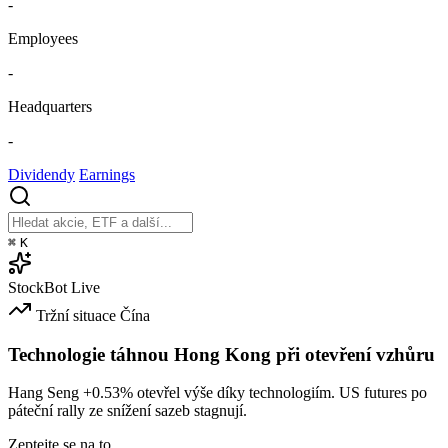
-
Employees
-
Headquarters
-
Dividendy
Earnings
⌘
K
StockBot
Live
Tržní situace
Čína
Technologie táhnou Hong Kong při otevření vzhůru
Hang Seng
+0.53%
otevřel výše díky technologiím. US futures po
páteční rally ze snížení sazeb stagnují.
Zeptejte se na to