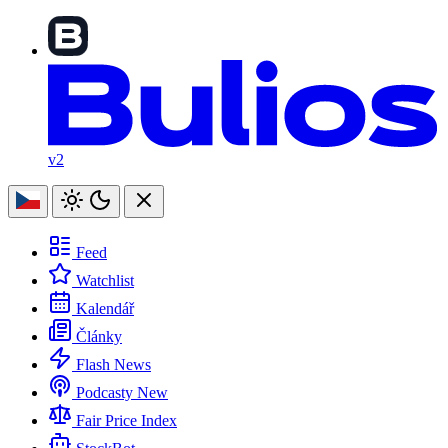
v2
Feed
Watchlist
Kalendář
Články
Flash News
Podcasty
New
Fair Price Index