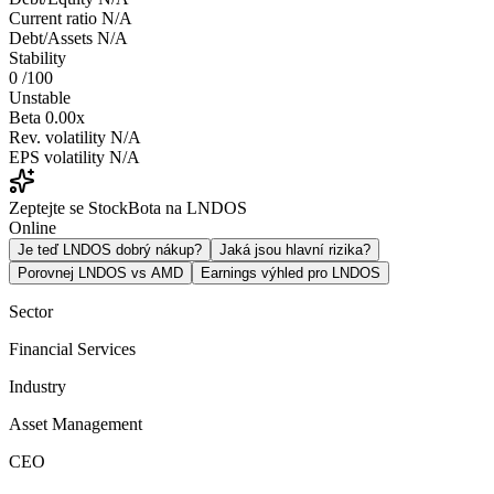
Current ratio
N/A
Debt/Assets
N/A
Stability
0
/100
Unstable
Beta
0.00x
Rev. volatility
N/A
EPS volatility
N/A
Zeptejte se StockBota na LNDOS
Online
Je teď LNDOS dobrý nákup?
Jaká jsou hlavní rizika?
Porovnej LNDOS vs AMD
Earnings výhled pro LNDOS
Sector
Financial Services
Industry
Asset Management
CEO