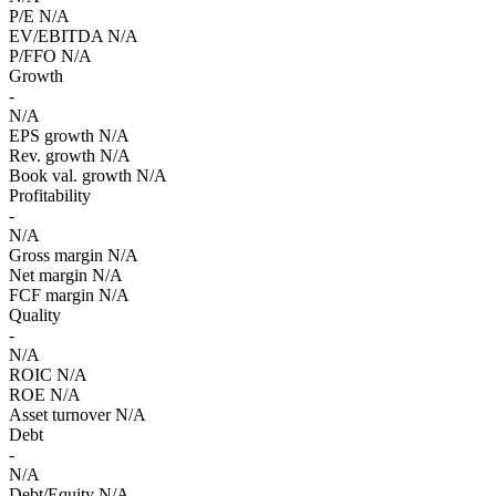
P/E
N/A
EV/EBITDA
N/A
P/FFO
N/A
Growth
-
N/A
EPS growth
N/A
Rev. growth
N/A
Book val. growth
N/A
Profitability
-
N/A
Gross margin
N/A
Net margin
N/A
FCF margin
N/A
Quality
-
N/A
ROIC
N/A
ROE
N/A
Asset turnover
N/A
Debt
-
N/A
Debt/Equity
N/A