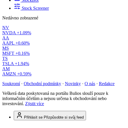
StockBot
Stock Screener
Nedávno zobrazené
NV
NVDA
+1.09%
AA
AAPL
+0.60%
MS
MSFT
+0.16%
TS
TSLA
+1.94%
AM
AMZN
+0.59%
Soukromí
·
Obchodní podmínky
·
Novinky
·
O nás
·
Redakce
Veškerá data poskytovaná na portálu Bulios slouží pouze k
informačním účelům a nejsou určena k obchodování nebo
investování.
Zjistit více
Přihlásit se
Přizpůsobte si svůj feed