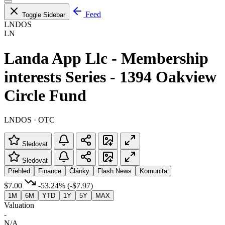
Feed
Toggle Sidebar
LNDOS
LN
Landa App Llc - Membership
interests Series - 1394 Oakview
Circle Fund
LNDOS · OTC
Sledovat
Sledovat
Přehled
Finance
Články
Flash News
Komunita
$7.00
-53.24%
(-$7.97)
1M
6M
YTD
1Y
5Y
MAX
Valuation
-
N/A