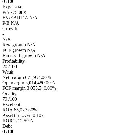
0
/100
Expensive
P/S
775.08x
EV/EBITDA
N/A
P/B
N/A
Growth
-
N/A
Rev. growth
N/A
FCF growth
N/A
Book val. growth
N/A
Profitability
20
/100
Weak
Net margin
671,954.00%
Op. margin
3,014,480.00%
FCF margin
3,055,540.00%
Quality
79
/100
Excellent
ROA
65,027.80%
Asset turnover
-0.10x
ROIC
212.59%
Debt
0
/100