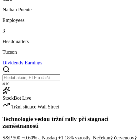
Nathan Puente
Employees
3
Headquarters
Tucson
Dividendy
Earnings
⌘
K
StockBot
Live
Tržní situace
Wall Street
Technologie vedou tržní rally při stagnaci
zaměstnanosti
S&P 500
+0.60%
a Nasdaq
+1.18%
vzrostly. Nečekaný červencový