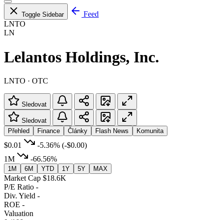
Feed
Toggle Sidebar
LNTO
LN
Lelantos Holdings, Inc.
LNTO · OTC
Sledovat
Sledovat
Přehled
Finance
Články
Flash News
Komunita
$0.01
-5.36%
(-$0.00)
1M
-66.56%
1M
6M
YTD
1Y
5Y
MAX
Market Cap
$18.6K
P/E Ratio
-
Div. Yield
-
ROE
-
Valuation