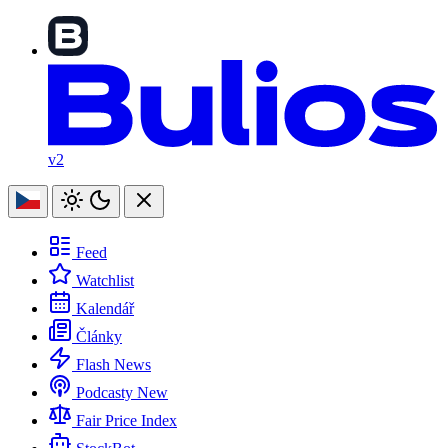
v2
Feed
Watchlist
Kalendář
Články
Flash News
Podcasty
New
Fair Price Index