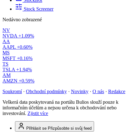
StockBot
Stock Screener
Nedávno zobrazené
NV
NVDA
+1.09%
AA
AAPL
+0.60%
MS
MSFT
+0.16%
TS
TSLA
+1.94%
AM
AMZN
+0.59%
Soukromí
·
Obchodní podmínky
·
Novinky
·
O nás
·
Redakce
Veškerá data poskytovaná na portálu Bulios slouží pouze k
informačním účelům a nejsou určena k obchodování nebo
investování.
Zjistit více
Přihlásit se
Přizpůsobte si svůj feed