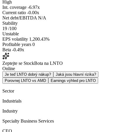
High
Int. coverage
-6.97x
Current ratio
-0.00x
Net debt/EBITDA
N/A
Stability
19
/100
Unstable
EPS volatility
1,200.43%
Profitable years
0
Beta
-0.49x
Zeptejte se StockBota na LNTO
Online
Je teď LNTO dobrý nákup?
Jaká jsou hlavní rizika?
Porovnej LNTO vs AMD
Earnings výhled pro LNTO
Sector
Industrials
Industry
Specialty Business Services
CEO