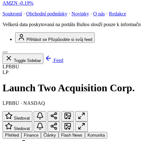
AMZN
-0.19%
Soukromí
·
Obchodní podmínky
·
Novinky
·
O nás
·
Redakce
Veškerá data poskytovaná na portálu Bulios slouží pouze k informač
Přihlásit se
Přizpůsobte si svůj feed
Feed
Toggle Sidebar
LPBBU
LP
Launch Two Acquisition Corp.
LPBBU · NASDAQ
Sledovat
Sledovat
Přehled
Finance
Články
Flash News
Komunita