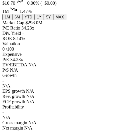
$10.70
+0.00%
(+$0.00)
1M
-1.47%
1M
6M
YTD
1Y
5Y
MAX
Market Cap
$298.0M
P/E Ratio
34.23x
Div. Yield
-
ROE
8.14%
Valuation
0
/100
Expensive
P/E
34.23x
EV/EBITDA
N/A
P/S
N/A
Growth
-
N/A
EPS growth
N/A
Rev. growth
N/A
FCF growth
N/A
Profitability
-
N/A
Gross margin
N/A
Net margin
N/A