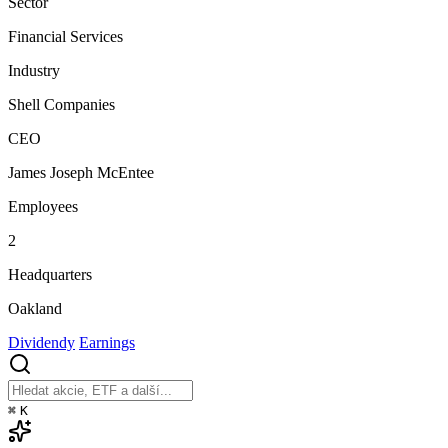
Sector
Financial Services
Industry
Shell Companies
CEO
James Joseph McEntee
Employees
2
Headquarters
Oakland
Dividendy
Earnings
⌘
K