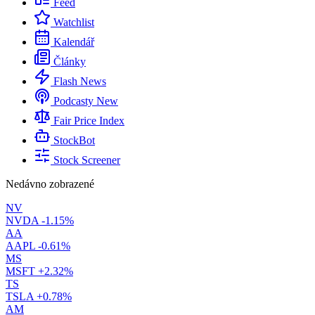
Feed
Watchlist
Kalendář
Články
Flash News
Podcasty
New
Fair Price Index
StockBot
Stock Screener
Nedávno zobrazené
NV
NVDA
-1.15%
AA
AAPL
-0.61%
MS
MSFT
+2.32%
TS
TSLA
+0.78%
AM