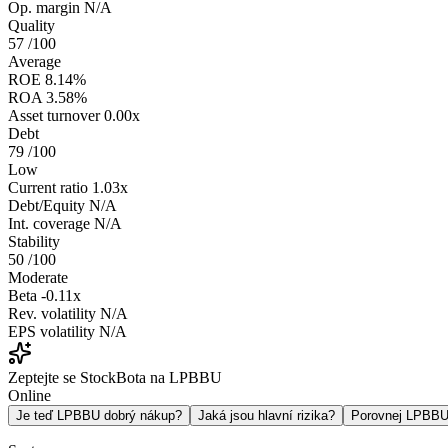
Op. margin
N/A
Quality
57
/100
Average
ROE
8.14%
ROA
3.58%
Asset turnover
0.00x
Debt
79
/100
Low
Current ratio
1.03x
Debt/Equity
N/A
Int. coverage
N/A
Stability
50
/100
Moderate
Beta
-0.11x
Rev. volatility
N/A
EPS volatility
N/A
Zeptejte se StockBota na LPBBU
Online
Je teď LPBBU dobrý nákup?
Jaká jsou hlavní rizika?
Porovnej LPBB