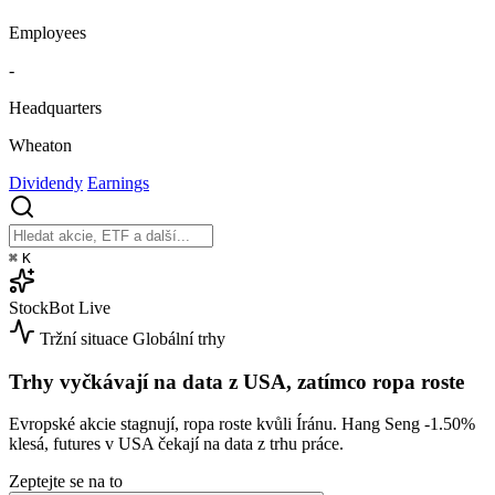
Employees
-
Headquarters
Wheaton
Dividendy
Earnings
⌘
K
StockBot
Live
Tržní situace
Globální trhy
Trhy vyčkávají na data z USA, zatímco ropa roste
Evropské akcie stagnují, ropa roste kvůli Íránu. Hang Seng
-1.50%
klesá, futures v USA čekají na data z trhu práce.
Zeptejte se na to