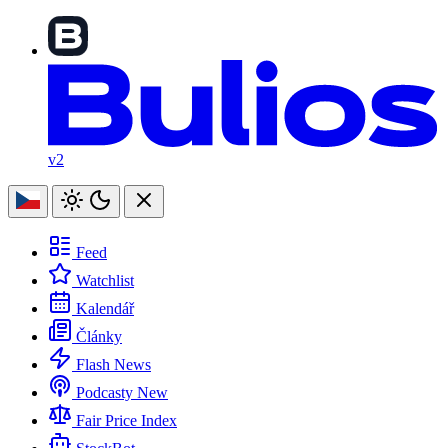
v2
Feed
Watchlist
Kalendář
Články
Flash News
Podcasty
New
Fair Price Index