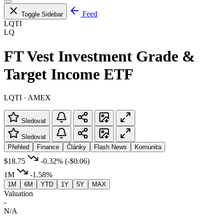
Feed
Toggle Sidebar
LQTI
LQ
FT Vest Investment Grade &
Target Income ETF
LQTI · AMEX
Sledovat
Sledovat
Přehled
Finance
Články
Flash News
Komunita
$18.75
-0.32%
(-$0.06)
1M
-1.58%
1M
6M
YTD
1Y
5Y
MAX
Valuation
-
N/A