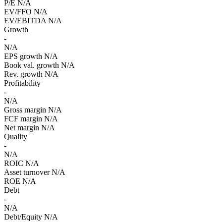
P/E
N/A
EV/FFO
N/A
EV/EBITDA
N/A
Growth
-
N/A
EPS growth
N/A
Book val. growth
N/A
Rev. growth
N/A
Profitability
-
N/A
Gross margin
N/A
FCF margin
N/A
Net margin
N/A
Quality
-
N/A
ROIC
N/A
Asset turnover
N/A
ROE
N/A
Debt
-
N/A
Debt/Equity
N/A