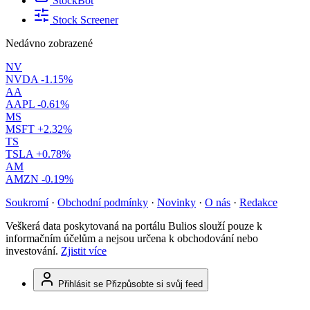
StockBot
Stock Screener
Nedávno zobrazené
NV
NVDA
-1.15%
AA
AAPL
-0.61%
MS
MSFT
+2.32%
TS
TSLA
+0.78%
AM
AMZN
-0.19%
Soukromí
·
Obchodní podmínky
·
Novinky
·
O nás
·
Redakce
Veškerá data poskytovaná na portálu Bulios slouží pouze k
informačním účelům a nejsou určena k obchodování nebo
investování.
Zjistit více
Přihlásit se
Přizpůsobte si svůj feed