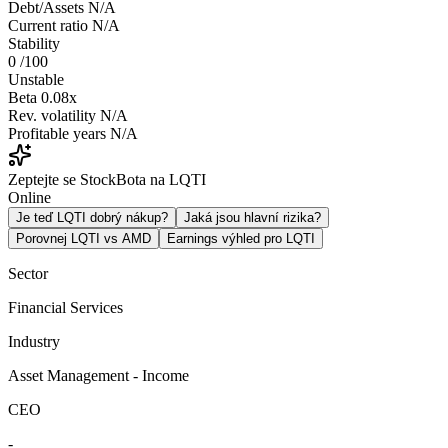
Debt/Assets
N/A
Current ratio
N/A
Stability
0
/100
Unstable
Beta
0.08x
Rev. volatility
N/A
Profitable years
N/A
Zeptejte se StockBota na LQTI
Online
Je teď LQTI dobrý nákup?
Jaká jsou hlavní rizika?
Porovnej LQTI vs AMD
Earnings výhled pro LQTI
Sector
Financial Services
Industry
Asset Management - Income
CEO
-