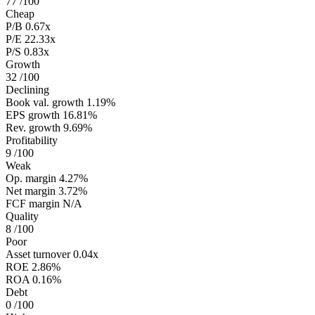
77
/100
Cheap
P/B
0.67x
P/E
22.33x
P/S
0.83x
Growth
32
/100
Declining
Book val. growth
1.19%
EPS growth
16.81%
Rev. growth
9.69%
Profitability
9
/100
Weak
Op. margin
4.27%
Net margin
3.72%
FCF margin
N/A
Quality
8
/100
Poor
Asset turnover
0.04x
ROE
2.86%
ROA
0.16%
Debt
0
/100