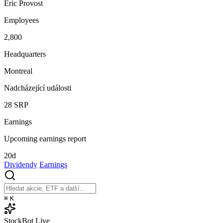
Eric Provost
Employees
2,800
Headquarters
Montreal
Nadcházející události
28
SRP
Earnings
Upcoming earnings report
20d
Dividendy
Earnings
⌘
K
StockBot
Live