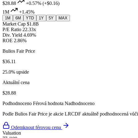
$28.88
+0.57%
(+$0.16)
1M
+1.45%
1M
6M
YTD
1Y
5Y
MAX
Market Cap
$1.8B
P/E Ratio
22.33x
Div. Yield
4.69%
ROE
2.86%
Bulios Fair Price
$36.11
25.0% upside
Aktuální cena
$28.88
Podhodnoceno
Férová hodnota
Nadhodnoceno
Podle Bulios Fair Price je akcie LRCDF aktuálně podhodnocená vůči 
Odemknout férovou cenu
Valuation