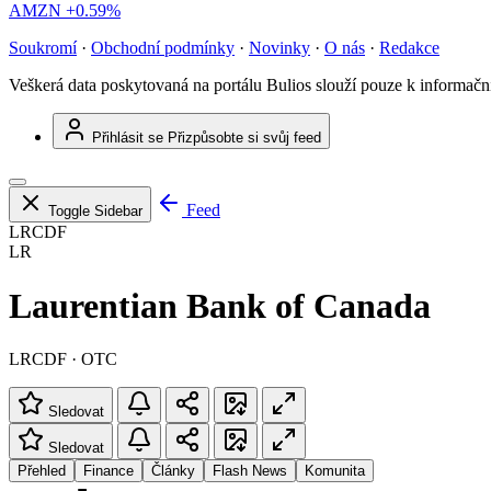
AMZN
+0.59%
Soukromí
·
Obchodní podmínky
·
Novinky
·
O nás
·
Redakce
Veškerá data poskytovaná na portálu Bulios slouží pouze k informač
Přihlásit se
Přizpůsobte si svůj feed
Feed
Toggle Sidebar
LRCDF
LR
Laurentian Bank of Canada
LRCDF · OTC
Sledovat
Sledovat
Přehled
Finance
Články
Flash News
Komunita