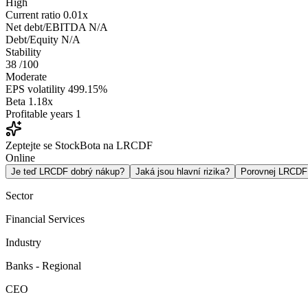
High
Current ratio
0.01x
Net debt/EBITDA
N/A
Debt/Equity
N/A
Stability
38
/100
Moderate
EPS volatility
499.15%
Beta
1.18x
Profitable years
1
Zeptejte se StockBota na LRCDF
Online
Je teď LRCDF dobrý nákup?
Jaká jsou hlavní rizika?
Porovnej LRCD
Sector
Financial Services
Industry
Banks - Regional
CEO