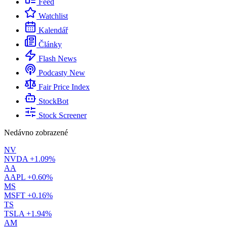
Feed
Watchlist
Kalendář
Články
Flash News
Podcasty
New
Fair Price Index
StockBot
Stock Screener
Nedávno zobrazené
NV
NVDA
+1.09%
AA
AAPL
+0.60%
MS
MSFT
+0.16%
TS
TSLA
+1.94%
AM