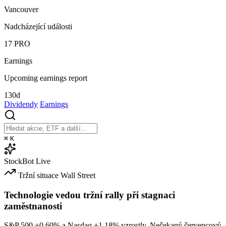
Vancouver
Nadcházející události
17
PRO
Earnings
Upcoming earnings report
130d
Dividendy
Earnings
⌘
K
StockBot
Live
Tržní situace
Wall Street
Technologie vedou tržní rally při stagnaci
zaměstnanosti
S&P 500
+0.60%
a Nasdaq
+1.18%
vzrostly. Nečekaný červencový