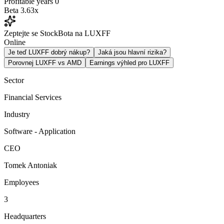
Profitable years
0
Beta
3.63x
Zeptejte se StockBota na LUXFF
Online
Je teď LUXFF dobrý nákup?
Jaká jsou hlavní rizika?
Porovnej LUXFF vs AMD
Earnings výhled pro LUXFF
Sector
Financial Services
Industry
Software - Application
CEO
Tomek Antoniak
Employees
3
Headquarters