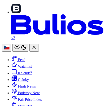
v2
Feed
Watchlist
Kalendář
Články
Flash News
Podcasty
New
Fair Price Index