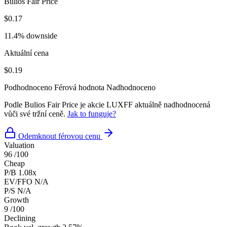
Bulios Fair Price
$0.17
11.4% downside
Aktuální cena
$0.19
Podhodnoceno
Férová hodnota
Nadhodnoceno
Podle Bulios Fair Price je akcie LUXFF aktuálně nadhodnocená
vůči své tržní ceně.
Jak to funguje?
Odemknout férovou cenu
Valuation
96
/100
Cheap
P/B
1.08x
EV/FFO
N/A
P/S
N/A
Growth
9
/100
Declining