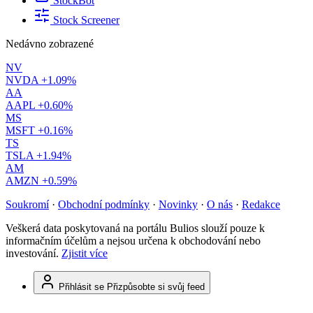
StockBot
Stock Screener
Nedávno zobrazené
NV
NVDA
+1.09%
AA
AAPL
+0.60%
MS
MSFT
+0.16%
TS
TSLA
+1.94%
AM
AMZN
+0.59%
Soukromí
·
Obchodní podmínky
·
Novinky
·
O nás
·
Redakce
Veškerá data poskytovaná na portálu Bulios slouží pouze k
informačním účelům a nejsou určena k obchodování nebo
investování.
Zjistit více
Přihlásit se
Přizpůsobte si svůj feed