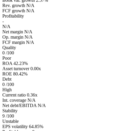
Book val. growth
2.57%
Rev. growth
N/A
FCF growth
N/A
Profitability
-
N/A
Net margin
N/A
Op. margin
N/A
FCF margin
N/A
Quality
0
/100
Poor
ROA
42.23%
Asset turnover
0.00x
ROE
80.42%
Debt
0
/100
High
Current ratio
0.36x
Int. coverage
N/A
Net debt/EBITDA
N/A
Stability
9
/100
Unstable
EPS volatility
64.85%