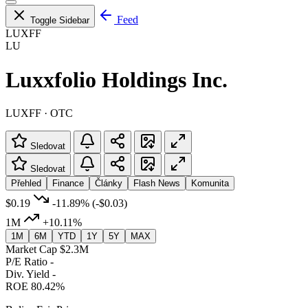
Feed
Toggle Sidebar
LUXFF
LU
Luxxfolio Holdings Inc.
LUXFF · OTC
Sledovat
Sledovat
Přehled
Finance
Články
Flash News
Komunita
$0.19
-11.89%
(-$0.03)
1M
+10.11%
1M
6M
YTD
1Y
5Y
MAX
Market Cap
$2.3M
P/E Ratio
-
Div. Yield
-
ROE
80.42%