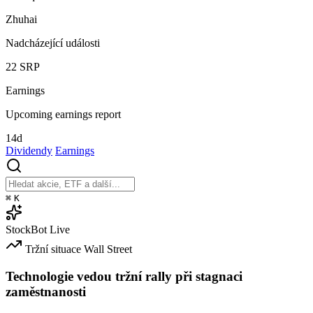
Zhuhai
Nadcházející události
22
SRP
Earnings
Upcoming earnings report
14d
Dividendy
Earnings
⌘
K
StockBot
Live
Tržní situace
Wall Street
Technologie vedou tržní rally při stagnaci
zaměstnanosti