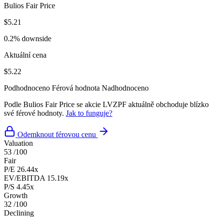
Bulios Fair Price
$5.21
0.2% downside
Aktuální cena
$5.22
Podhodnoceno
Férová hodnota
Nadhodnoceno
Podle Bulios Fair Price se akcie LVZPF aktuálně obchoduje blízko
své férové hodnoty.
Jak to funguje?
Odemknout férovou cenu
Valuation
53
/100
Fair
P/E
26.44x
EV/EBITDA
15.19x
P/S
4.45x
Growth
32
/100
Declining