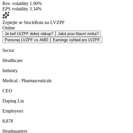
Rev. volatility
1.90%
EPS volatility
3.34%
Zeptejte se StockBota na LVZPF
Online
Je teď LVZPF dobrý nákup?
Jaká jsou hlavní rizika?
Porovnej LVZPF vs AMD
Earnings výhled pro LVZPF
Sector
Healthcare
Industry
Medical - Pharmaceuticals
CEO
Daping Liu
Employees
8,878
Headquarters