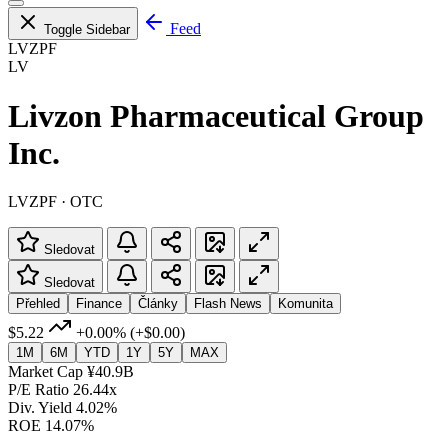
Feed
Toggle Sidebar
LVZPF
LV
Livzon Pharmaceutical Group
Inc.
LVZPF · OTC
Sledovat
Sledovat
Přehled
Finance
Články
Flash News
Komunita
$5.22
+0.00%
(+$0.00)
1M
6M
YTD
1Y
5Y
MAX
Market Cap
¥40.9B
P/E Ratio
26.44x
Div. Yield
4.02%
ROE
14.07%