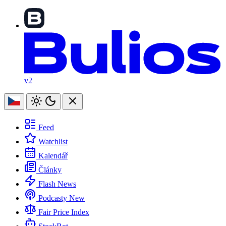
v2
Feed
Watchlist
Kalendář
Články
Flash News
Podcasty
New
Fair Price Index