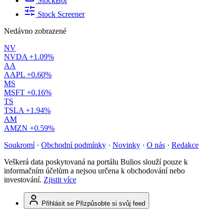
StockBot
Stock Screener
Nedávno zobrazené
NV
NVDA
+1.09%
AA
AAPL
+0.60%
MS
MSFT
+0.16%
TS
TSLA
+1.94%
AM
AMZN
+0.59%
Soukromí
·
Obchodní podmínky
·
Novinky
·
O nás
·
Redakce
Veškerá data poskytovaná na portálu Bulios slouží pouze k
informačním účelům a nejsou určena k obchodování nebo
investování.
Zjistit více
Přihlásit se
Přizpůsobte si svůj feed