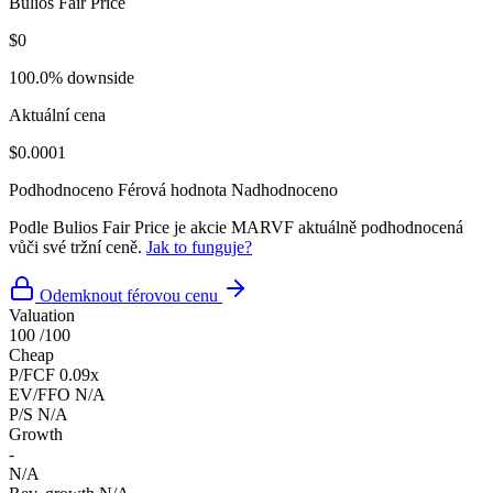
Bulios Fair Price
$0
100.0% downside
Aktuální cena
$0.0001
Podhodnoceno
Férová hodnota
Nadhodnoceno
Podle Bulios Fair Price je akcie MARVF aktuálně podhodnocená
vůči své tržní ceně.
Jak to funguje?
Odemknout férovou cenu
Valuation
100
/100
Cheap
P/FCF
0.09x
EV/FFO
N/A
P/S
N/A
Growth
-
N/A