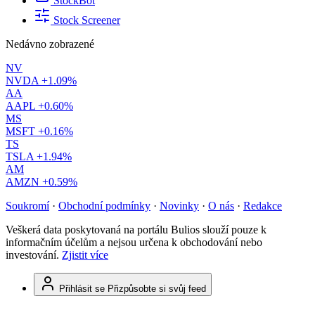
StockBot
Stock Screener
Nedávno zobrazené
NV
NVDA
+1.09%
AA
AAPL
+0.60%
MS
MSFT
+0.16%
TS
TSLA
+1.94%
AM
AMZN
+0.59%
Soukromí
·
Obchodní podmínky
·
Novinky
·
O nás
·
Redakce
Veškerá data poskytovaná na portálu Bulios slouží pouze k
informačním účelům a nejsou určena k obchodování nebo
investování.
Zjistit více
Přihlásit se
Přizpůsobte si svůj feed