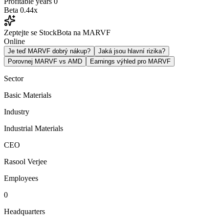
Profitable years
0
Beta
0.44x
Zeptejte se StockBota na MARVF
Online
Je teď MARVF dobrý nákup?
Jaká jsou hlavní rizika?
Porovnej MARVF vs AMD
Earnings výhled pro MARVF
Sector
Basic Materials
Industry
Industrial Materials
CEO
Rasool Verjee
Employees
0
Headquarters