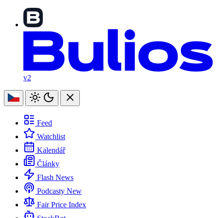
v2
Feed
Watchlist
Kalendář
Články
Flash News
Podcasty
New
Fair Price Index