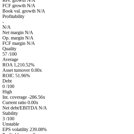
Rev. growth
N/A
FCF growth
N/A
Book val. growth
N/A
Profitability
-
N/A
Net margin
N/A
Op. margin
N/A
FCF margin
N/A
Quality
57
/100
Average
ROA
1,210.52%
Asset turnover
0.00x
ROIC
51.96%
Debt
0
/100
High
Int. coverage
-286.56x
Current ratio
0.00x
Net debt/EBITDA
N/A
Stability
3
/100
Unstable
EPS volatility
239.08%