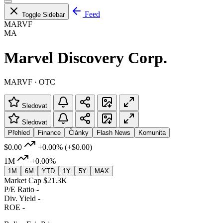
Feed
Toggle Sidebar
MARVF
MA
Marvel Discovery Corp.
MARVF · OTC
Sledovat
Sledovat
Přehled
Finance
Články
Flash News
Komunita
$0.00
+0.00%
(+$0.00)
1M
+0.00%
1M
6M
YTD
1Y
5Y
MAX
Market Cap
$21.3K
P/E Ratio
-
Div. Yield
-
ROE
-