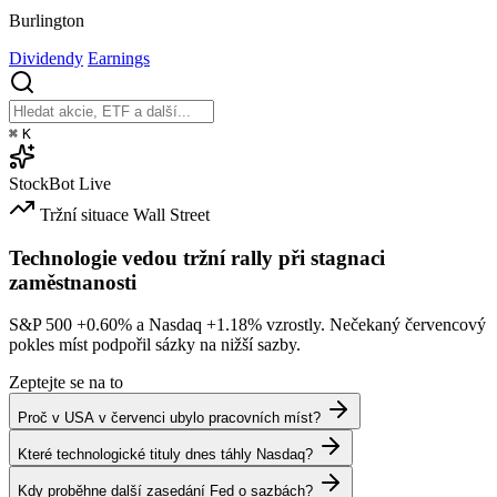
Burlington
Dividendy
Earnings
⌘
K
StockBot
Live
Tržní situace
Wall Street
Technologie vedou tržní rally při stagnaci
zaměstnanosti
S&P 500
+0.60%
a Nasdaq
+1.18%
vzrostly. Nečekaný červencový
pokles míst podpořil sázky na nižší sazby.
Zeptejte se na to
Proč v USA v červenci ubylo pracovních míst?
Které technologické tituly dnes táhly Nasdaq?
Kdy proběhne další zasedání Fed o sazbách?