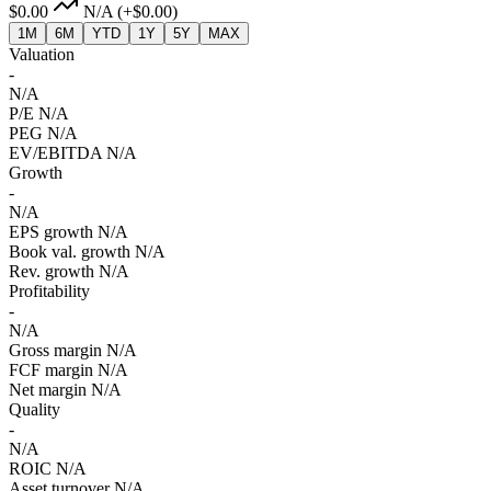
$0.00
N/A
(+$0.00)
1M
6M
YTD
1Y
5Y
MAX
Valuation
-
N/A
P/E
N/A
PEG
N/A
EV/EBITDA
N/A
Growth
-
N/A
EPS growth
N/A
Book val. growth
N/A
Rev. growth
N/A
Profitability
-
N/A
Gross margin
N/A
FCF margin
N/A
Net margin
N/A
Quality
-
N/A
ROIC
N/A
Asset turnover
N/A