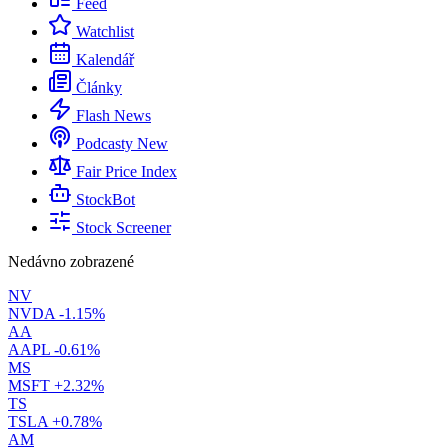
Feed
Watchlist
Kalendář
Články
Flash News
Podcasty
New
Fair Price Index
StockBot
Stock Screener
Nedávno zobrazené
NV
NVDA
-1.15%
AA
AAPL
-0.61%
MS
MSFT
+2.32%
TS
TSLA
+0.78%
AM