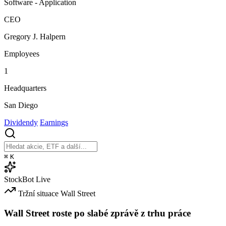
Software - Application
CEO
Gregory J. Halpern
Employees
1
Headquarters
San Diego
Dividendy
Earnings
⌘
K
StockBot
Live
Tržní situace
Wall Street
Wall Street roste po slabé zprávě z trhu práce