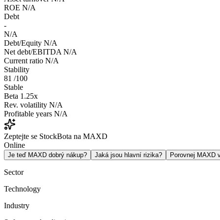
ROE
N/A
Debt
-
N/A
Debt/Equity
N/A
Net debt/EBITDA
N/A
Current ratio
N/A
Stability
81
/100
Stable
Beta
1.25x
Rev. volatility
N/A
Profitable years
N/A
Zeptejte se StockBota na MAXD
Online
Je teď MAXD dobrý nákup?
Jaká jsou hlavní rizika?
Porovnej MAXD 
Sector
Technology
Industry