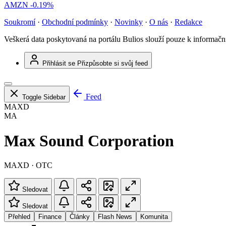
AMZN
-0.19%
Soukromí
·
Obchodní podmínky
·
Novinky
·
O nás
·
Redakce
Veškerá data poskytovaná na portálu Bulios slouží pouze k informač
Přihlásit se
Přizpůsobte si svůj feed
Feed
Toggle Sidebar
MAXD
MA
Max Sound Corporation
MAXD · OTC
Sledovat
Sledovat
Přehled
Finance
Články
Flash News
Komunita