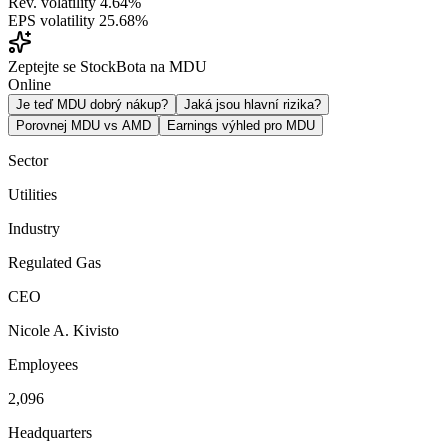
Rev. volatility
4.64%
EPS volatility
25.68%
Zeptejte se StockBota na MDU
Online
Je teď MDU dobrý nákup?
Jaká jsou hlavní rizika?
Porovnej MDU vs AMD
Earnings výhled pro MDU
Sector
Utilities
Industry
Regulated Gas
CEO
Nicole A. Kivisto
Employees
2,096
Headquarters