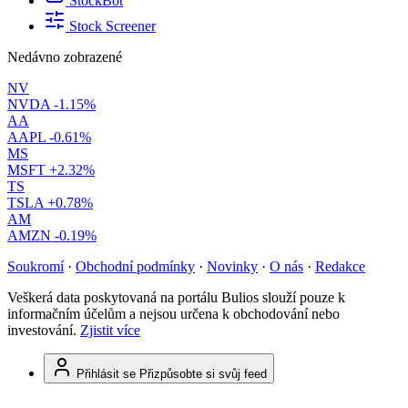
StockBot
Stock Screener
Nedávno zobrazené
NV
NVDA
-1.15%
AA
AAPL
-0.61%
MS
MSFT
+2.32%
TS
TSLA
+0.78%
AM
AMZN
-0.19%
Soukromí
·
Obchodní podmínky
·
Novinky
·
O nás
·
Redakce
Veškerá data poskytovaná na portálu Bulios slouží pouze k
informačním účelům a nejsou určena k obchodování nebo
investování.
Zjistit více
Přihlásit se
Přizpůsobte si svůj feed