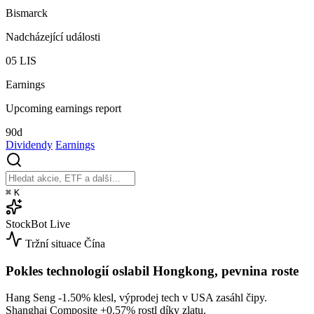
Bismarck
Nadcházející události
05
LIS
Earnings
Upcoming earnings report
90d
Dividendy
Earnings
⌘
K
StockBot
Live
Tržní situace
Čína
Pokles technologií oslabil Hongkong, pevnina roste
Hang Seng
-1.50%
klesl, výprodej tech v USA zasáhl čipy.
Shanghai Composite
+0.57%
rostl díky zlatu.