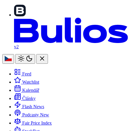
v2
Feed
Watchlist
Kalendář
Články
Flash News
Podcasty
New
Fair Price Index