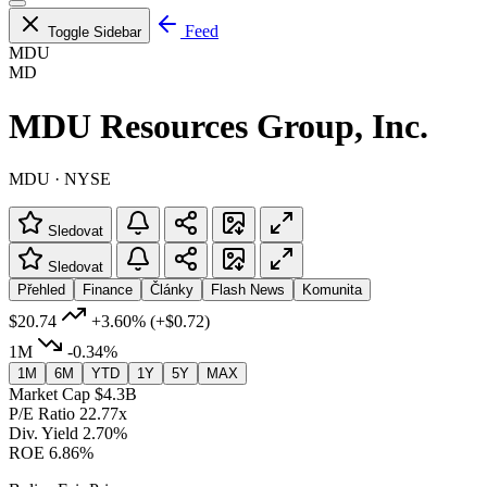
Feed
Toggle Sidebar
MDU
MD
MDU Resources Group, Inc.
MDU · NYSE
Sledovat
Sledovat
Přehled
Finance
Články
Flash News
Komunita
$20.74
+3.60%
(+$0.72)
1M
-0.34%
1M
6M
YTD
1Y
5Y
MAX
Market Cap
$4.3B
P/E Ratio
22.77x
Div. Yield
2.70%
ROE
6.86%