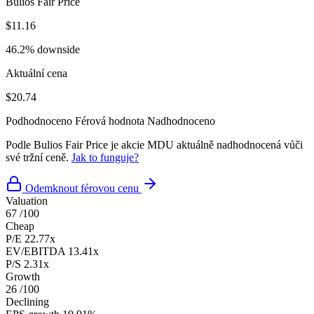
Bulios Fair Price
$11.16
46.2% downside
Aktuální cena
$20.74
Podhodnoceno
Férová hodnota
Nadhodnoceno
Podle Bulios Fair Price je akcie MDU aktuálně nadhodnocená vůči
své tržní ceně.
Jak to funguje?
Odemknout férovou cenu
Valuation
67
/100
Cheap
P/E
22.77x
EV/EBITDA
13.41x
P/S
2.31x
Growth
26
/100
Declining