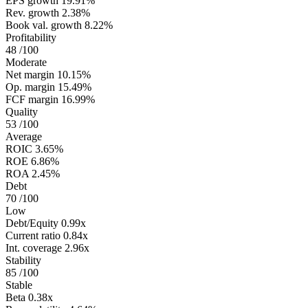
EPS growth
19.91%
Rev. growth
2.38%
Book val. growth
8.22%
Profitability
48
/100
Moderate
Net margin
10.15%
Op. margin
15.49%
FCF margin
16.99%
Quality
53
/100
Average
ROIC
3.65%
ROE
6.86%
ROA
2.45%
Debt
70
/100
Low
Debt/Equity
0.99x
Current ratio
0.84x
Int. coverage
2.96x
Stability
85
/100
Stable
Beta
0.38x